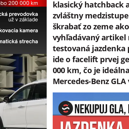
klasický hatchback a
zvláštny medzistupe
škrabať zo zeme ako
vyhľadávaný artike
testovaná jazdenka 
ide o facelift prvej 
000 km, čo je ideálna 
Mercedes-Benz GLA v