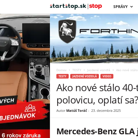
s
SPRÁVY
t
a
r
t
Domov
TESTY
Jazdené vozidlá
Ako nové stálo 
s
TESTY
JAZDENÉ VOZIDLÁ
VIDEO
Ako nové stálo 40-ti
t
polovicu, oplatí sa
o
Autor
Matúš Toráč
-
23. decembra 2025
p
Mercedes-Benz GLA je