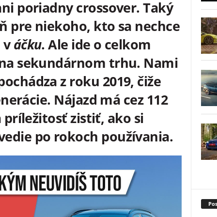
ni poriadny crossover. Taký
ň pre niekoho, kto sa nechce
 v
áčku
. Ale ide o celkom
l na sekundárnom trhu. Nami
pochádza z roku 2019, čiže
generácie. Nájazd má cez 112
príležitosť zistiť, ako si
edie po rokoch používania.
Pos