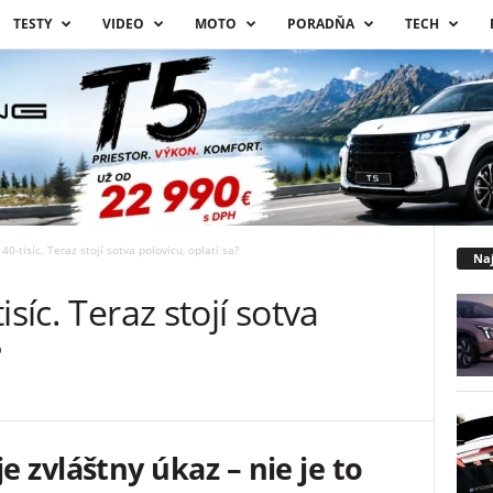
TESTY
VIDEO
MOTO
PORADŇA
TECH
40-tisíc. Teraz stojí sotva polovicu, oplatí sa?
Naj
síc. Teraz stojí sotva
?
 zvláštny úkaz – nie je to