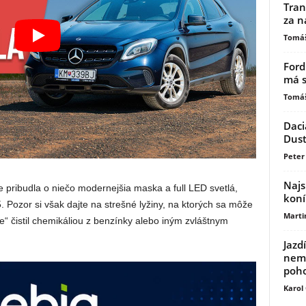
Tran
za n
Tomáš
Ford
má s
Tomáš
Daci
Dust
Peter 
Najs
e pribudla o niečo modernejšia maska a full LED svetlá,
koní
5. Pozor si však dajte na strešné lyžiny, na ktorých sa môže
Marti
e“ čistil chemikáliou z benzínky alebo iným zvláštnym
Jazd
nemu
poh
Karol