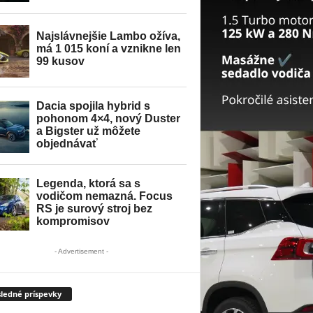
- Advertisement -
ledné príspevky