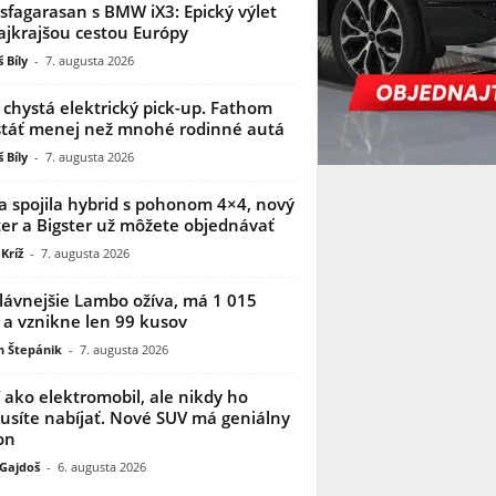
sfagarasan s BMW iX3: Epický výlet
ajkrajšou cestou Európy
 Bíly
-
7. augusta 2026
 chystá elektrický pick-up. Fathom
táť menej než mnohé rodinné autá
 Bíly
-
7. augusta 2026
a spojila hybrid s pohonom 4×4, nový
er a Bigster už môžete objednávať
Kríž
-
7. augusta 2026
lávnejšie Lambo ožíva, má 1 015
 a vznikne len 99 kusov
n Štepánik
-
7. augusta 2026
í ako elektromobil, ale nikdy ho
síte nabíjať. Nové SUV má geniálny
on
 Gajdoš
-
6. augusta 2026