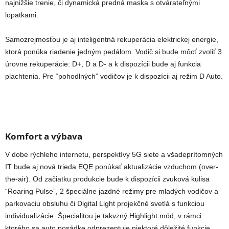
najnižšie trenie, či dynamická predná maska s otvárateľnými
lopatkami.
Samozrejmosťou je aj inteligentná rekuperácia elektrickej energie,
ktorá ponúka riadenie jedným pedálom. Vodič si bude môcť zvoliť 3
úrovne rekuperácie: D+, D a D- a k dispozícii bude aj funkcia
plachtenia. Pre “pohodlných” vodičov je k dispozícii aj režim D Auto.
Komfort a výbava
V dobe rýchleho internetu, perspektívy 5G siete a všadeprítomných
IT bude aj nová trieda EQE ponúkať aktualizácie vzduchom (over-
the-air). Od začiatku produkcie bude k dispozícii zvuková kulisa
“Roaring Pulse”, 2 špeciálne jazdné režimy pre mladých vodičov a
parkovaciu obsluhu či Digital Light projekčné svetlá s funkciou
individualizácie. Špecialitou je takvzný Highlight mód, v rámci
ktorého sa auto posádke odprezentuje niektoré dôležité funkcie.