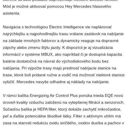
Mód je možné aktivovať pomocou Hey Mercedes hlasového
asistenta.
Navigácia s technológiou Electric Intelligence vie naplánovať
najrýchlejšiu a najpohodlnejšiu trasu vrátane zastávok na nabíjanie
na základe mnohých faktorov a dynamicky reaguje na dopravné
zápchy alebo zmenu štýlu jazdy. K dispozícii je aj vizualizácia
informácií v systéme MBUX, ako napríklad či je dostupná kapacita
batérie dostatočná na návrat do východiskového bodu bez
nabíjania. Pri výpočte trasy majú prednosť nabíjacie stanice na
trase, ktoré boli pridané ručne a vodič má možnosť niektoré stanice
vylúčiť. Mercedes navyše odhadne aj náklady na nabíjanie.
V rámci balíka Energizing Air Control Plus ponúka trieda EQE novú
úroveň kvality vzduchu založenú na vylepšenej filtrácii a senzoroch.
Súčasťou balíka je HEPA filter, ktorý dokáže zachytiť mikročastice,
peľ a ďalšie potenciálne škodlivé látky. Filter s aktívnym uhlím má
zasa na starosti redukciu oxidu siričitého, oxidov dusíka a pachov v