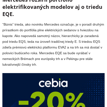
elektrifikovaných modelov aj o triedu
EQE.
“Biznis” trieda, ako novinku Mercedes označuje, je v poradí druhým
prírastkom do portfólia plne elektrických sedanov s hviezdou na
kapote. Ako napovedá samotný názov, hierarchicky je zaradená
pod triedu EQS, teda na úroveň tradičnej triedy E. S triedou EQS
zdieľa prémiovú elektrickú platformu EVA2 a na trh sa má dostať v
polovici budúceho roka. Mercedes EQE sa bude vyrábať v
nemeckých Brémach pre európsky trh a v Pekingu pre stále
lukratívnejší čínsky trh.