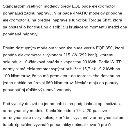
Štandardom všetkých modelov triedy EQE bude elektromotor
poháňajúci zadnú nápravu. V prípade 4MATIC modelov pribudne
elektromotor aj na prednej náprave s funkciou Torque Shift, ktorá
sa postará o kontinuálnu distribúciu krútiaceho momentu medzi obe
poháňané nápravy.
Prvým dostupným modelom v ponuke bude verzia EQE 350, ktorú
poháňa elektromotor s výkonom 215 kW (292 koní), ktorému
sekunduje 10-článková batéria s kapacitou 90 kWh. Podľa WLTP
normy si má elektromotor vypýtať približne 15,7 až 19,2 kWh na
100 kilometrov, čo sa má premietnuť do teoretického dosahu na
jedno nabitie na úrovni 660 kilometrov. Neskôr majú do ponuky
pribudnúť aj ďalšie výkonové varianty.
Pod vysoký dojazd na jedno nabitie sa podpísala aj optimalizácia
aerodynamiky modelu. Konkrétne ide o 19- a 20-palcové
aerodynamické disky kolies, ktoré boli vyvíjané v aerodynamickom
tuneli, špeciálne vyvinuté pneumatiky optimalizované pre čo