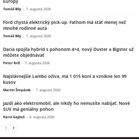
Európy
Tomáš Bíly
-
7. augusta 2026
Ford chystá elektrický pick-up. Fathom má stáť menej než
mnohé rodinné autá
Tomáš Bíly
-
7. augusta 2026
Dacia spojila hybrid s pohonom 4×4, nový Duster a Bigster už
môžete objednávať
Peter Kríž
-
7. augusta 2026
Najslávnejšie Lambo ožíva, má 1 015 koní a vznikne len 99
kusov
Martin Štepánik
-
7. augusta 2026
Jazdí ako elektromobil, ale nikdy ho nemusíte nabíjať. Nové
SUV má geniálny pohon
Karol Gajdoš
-
6. augusta 2026