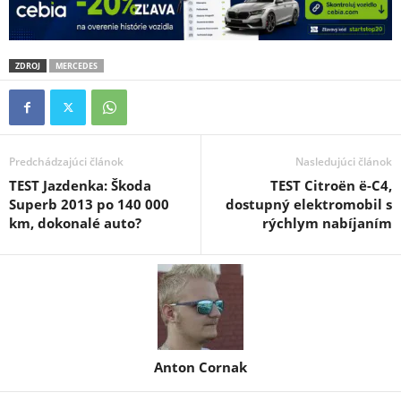
ZDROJ
MERCEDES
Predchádzajúci článok
Nasledujúci článok
TEST Jazdenka: Škoda
TEST Citroën ë-C4,
Superb 2013 po 140 000
dostupný elektromobil s
km, dokonalé auto?
rýchlym nabíjaním
Anton Cornak