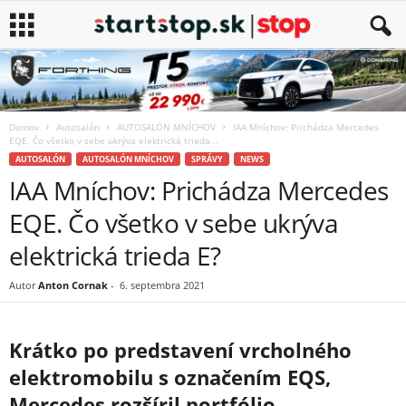
Domov
Autosalón
AUTOSALÓN MNÍCHOV
IAA Mníchov: Prichádza Mercedes
EQE. Čo všetko v sebe ukrýva elektrická trieda...
AUTOSALÓN
AUTOSALÓN MNÍCHOV
SPRÁVY
NEWS
IAA Mníchov: Prichádza Mercedes
EQE. Čo všetko v sebe ukrýva
elektrická trieda E?
Autor
Anton Cornak
-
6. septembra 2021
Krátko po predstavení vrcholného
elektromobilu s označením EQS,
Mercedes rozšíril portfólio