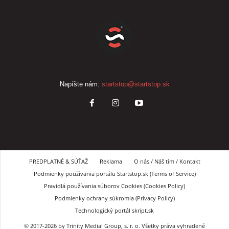
Napíšte nám:
startstop@startstop.sk
PREDPLATNÉ & SÚŤAŽ
Reklama
O nás / Náš tím / Kontakt
Podmienky používania portálu Startstop.sk (Terms of Service)
Pravidlá používania súborov Cookies (Cookies Policy)
Podmienky ochrany súkromia (Privacy Policy)
Technologický portál skript.sk
© 2017-2026 by Trinity Medial Group, s. r. o. Všetky práva vyhradené