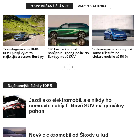
ODPORÚČANÉ ČLÁNKY
VIAC OD AUTORA
Transfagarasan s BMW
450 km za 9 minút
Volkswagen má nový trik.
iX3: Epický výlet za
nabíjania. Xpeng pošle do
Takto ušetríte na
najkrajšou cestou Európy
Európy nové SUV
elektromobile až 50 %
Najčítanejšie články TOP 5