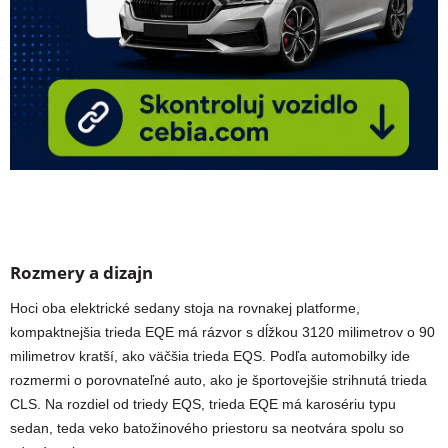
Rozmery a dizajn
Hoci oba elektrické sedany stoja na rovnakej platforme,
kompaktnejšia trieda EQE má rázvor s dĺžkou 3120 milimetrov o 90
milimetrov kratší, ako väčšia trieda EQS. Podľa automobilky ide
rozmermi o porovnateľné auto, ako je športovejšie strihnutá trieda
CLS. Na rozdiel od triedy EQS, trieda EQE má karosériu typu
sedan, teda veko batožinového priestoru sa neotvára spolu so