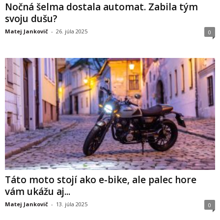
Nočná šelma dostala automat. Zabila tým
svoju dušu?
Matej Jankovič
-
26. júla 2025
0
Táto moto stojí ako e-bike, ale palec hore
vám ukážu aj...
Matej Jankovič
-
13. júla 2025
0