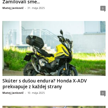
Zamilovali sme...
Matej Jankovič
-
31. mája 2025
0
Skúter s dušou endura? Honda X-ADV
prekvapuje z každej strany
Matej Jankovič
-
10. mája 2025
0