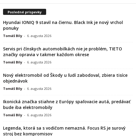
Posledné príspevky
Hyundai IONIQ 9 stavil na čiernu. Black Ink je nový vrchol
ponuky
Tomáš Bíly
-
6. augusta 2026
Servis pri čínskych automobilkách nie je problém, TIETO
značky opravia v takmer každom okrese
Tomáš Bíly
-
6. augusta 2026
Nový elektromobil od Škody u ľudí zabodoval, zbiera tisíce
objednávok
Tomáš Bíly
-
6. augusta 2026
Ikonická značka stiahne z Európy spaľovacie autá, predávať
bude iba elektromobily
Tomáš Bíly
-
6. augusta 2026
Legenda, ktorá sa s vodičom nemazná. Focus RS je surový
stroj bez kompromisov