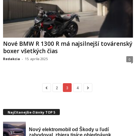
Nové BMW R 1300 R má najsilnejší továrenský
boxer všetkých čias
Redakcia
-
15. apríla 2025
0
2
3
4
Najčítanejšie články TOP 5