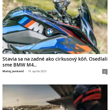
Stavia sa na zadné ako cirkusový kôň. Osedlali
sme BMW M4...
Matej Jankovič
-
19. apríla 2025
0