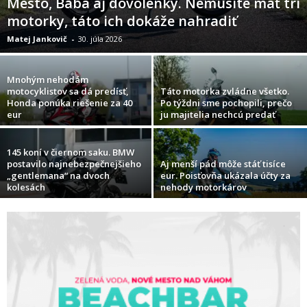
Mesto, Baba aj dovolenky. Nemusíte mať tri
motorky, táto ich dokáže nahradiť
Matej Jankovič
-
30. júla 2026
Mnohým nehodám
motocyklistov sa dá predísť,
Táto motorka zvládne všetko.
Honda ponúka riešenie za 40
Po týždni sme pochopili, prečo
eur
ju majitelia nechcú predať
145 koní v čiernom saku. BMW
postavilo najnebezpečnejšieho
Aj menší pád môže stáť tisíce
„gentlemana“ na dvoch
eur. Poisťovňa ukázala účty za
kolesách
nehody motorkárov