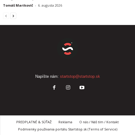
Tomáš Marikovič
-
6. augusta 2026
Napíšte nám:
startstop@startstop.sk
PREDPLATNÉ & SÚŤAŽ
Reklama
O nás / Náš tím / Kontakt
Podmienky používania portálu Startstop.sk (Terms of Service)