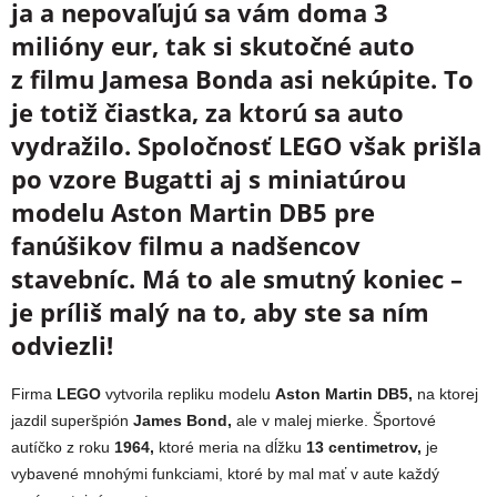
ja a nepovaľujú sa vám doma 3
milióny eur, tak si skutočné auto
z filmu Jamesa Bonda asi nekúpite. To
je totiž čiastka, za ktorú sa auto
vydražilo. Spoločnosť LEGO však prišla
po vzore Bugatti aj s miniatúrou
modelu Aston Martin DB5 pre
fanúšikov filmu a nadšencov
stavebníc. Má to ale smutný koniec –
je príliš malý na to, aby ste sa ním
odviezli!
Firma
LEGO
vytvorila repliku modelu
Aston Martin DB5,
na ktorej
jazdil superšpión
James Bond,
ale v malej mierke. Športové
autíčko z roku
1964,
ktoré meria na dĺžku
13 centimetrov,
je
vybavené mnohými funkciami, ktoré by mal mať v aute každý