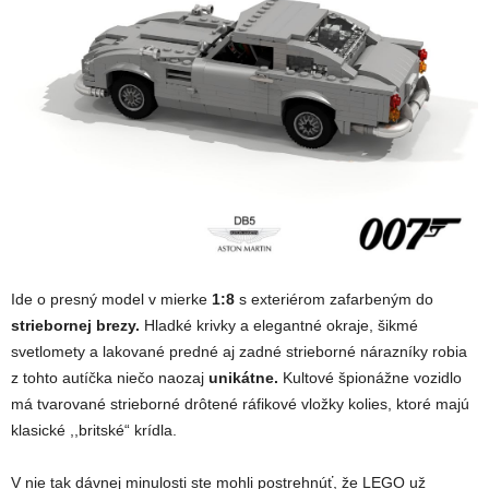
Ide o presný model v mierke
1:8
s exteriérom zafarbeným do
striebornej brezy.
Hladké krivky a elegantné okraje, šikmé
svetlomety a lakované predné aj zadné strieborné nárazníky robia
z tohto autíčka niečo naozaj
unikátne.
Kultové špionážne vozidlo
má tvarované strieborné drôtené ráfikové vložky kolies, ktoré majú
klasické ,,britské“ krídla.
V nie tak dávnej minulosti ste mohli postrehnúť, že LEGO už