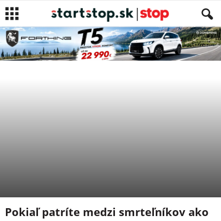
LIFESTYLE
Autor
Eva Karolčíková
-
26. augusta 2018
Pokiaľ patríte medzi smrteľníkov ako