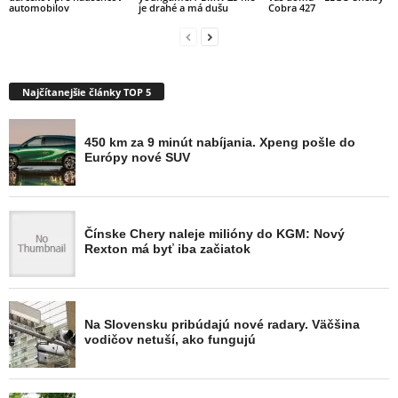
automobilov
je drahé a má dušu
Cobra 427
Najčítanejšie články TOP 5