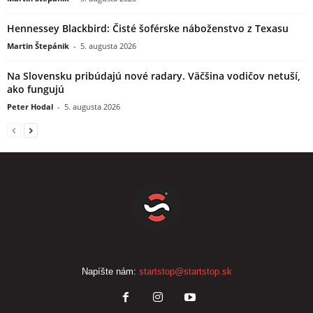
Hennessey Blackbird: Čisté šoférske náboženstvo z Texasu
Martin Štepánik
-
5. augusta 2026
Na Slovensku pribúdajú nové radary. Väčšina vodičov netuší,
ako fungujú
Peter Hodal
-
5. augusta 2026
Napíšte nám:
startstop@startstop.sk