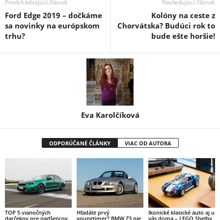
Predchádzajúci článok
Nasledujúci článok
Ford Edge 2019 – dočkáme
Kolóny na ceste z
sa novinky na európskom
Chorvátska? Budúci rok to
trhu?
bude ešte horšie!
Eva Karolčíková
ODPORÚČANÉ ČLÁNKY
VIAC OD AUTORA
TOP 5 vianočných
Hľadáte prvý
Ikonické klasické auto aj u
darčekov pre nadšencov
youngtimer? BMW Z3 nie
vás doma – LEGO Shelby