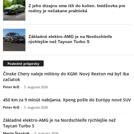
Posledné príspevky
Čínske Chery naleje milióny do KGM: Nový Rexton má byť iba
začiatok
Peter Kríž
-
5. augusta 2026
450 km za 9 minút nabíjania. Xpeng pošle do Európy nové SUV
Peter Kríž
-
5. augusta 2026
Základné elektro-AMG je na Nordschleife rýchlejšie než
Taycan Turbo S
Martin Štepánik
-
5. augusta 2026