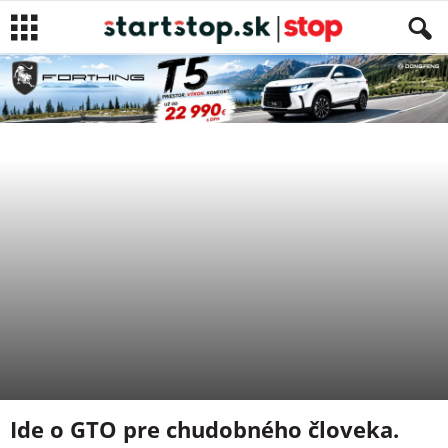
LIFESTYLE
Autor
Eva Karolčíková
-
29. decembra 2018
Ide o GTO pre chudobného človeka.