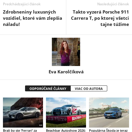
Predchádzajúci článok
Nasledujúci článok
Zdrobneniny luxusných
Takto vyzerá Porsche 911
vozidiel, ktoré vám zlepšia
Carrera T, po ktorej všetci
náladu!
tajne túžime
Eva Karolčíková
ODPORÚČANÉ ČLÁNKY
VIAC OD AUTORA
Brali by ste ’Ferrari’ za
Beachbar Autoshow 2026:
Populárna Škoda je teraz