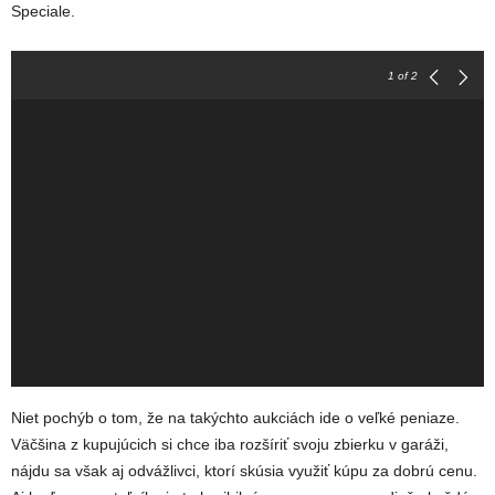
Speciale.
1
of 2
Niet pochýb o tom, že na takýchto aukciách ide o veľké peniaze.
Väčšina z kupujúcich si chce iba rozšíriť svoju zbierku v garáži,
nájdu sa však aj odvážlivci, ktorí skúsia využiť kúpu za dobrú cenu.