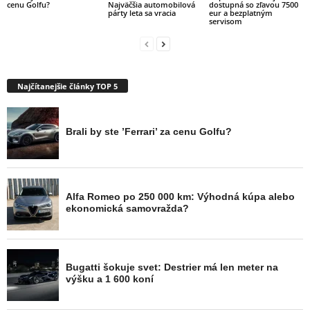
cenu Golfu?
Najväčšia automobilová
dostupná so zľavou 7500
párty leta sa vracia
eur a bezplatným
servisom
Najčítanejšie články TOP 5