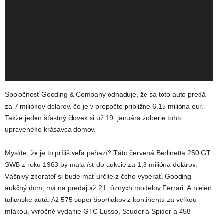
Spoločnosť Gooding & Company odhaduje, že sa toto auto predá
za 7 miliónov dolárov, čo je v prepočte približne 6,15 milióna eur.
Takže jeden šťastný človek si už 19. januára zoberie tohto
upraveného krásavca domov.
Myslíte, že je to príliš veľa peňazí? Táto červená Berlinetta 250 GT
SWB z roku 1963 by mala ísť do aukcie za 1,8 milióna dolárov.
Vášnivý zberateľ si bude mať určite z čoho vyberať. Gooding –
aukčný dom, má na predaj až 21 rôznych modelov Ferrari. A nielen
talianske autá. Až 575 super športiakov z kontinentu za veľkou
mlákou, výročné vydanie GTC Lusso, Scuderia Spider a 458