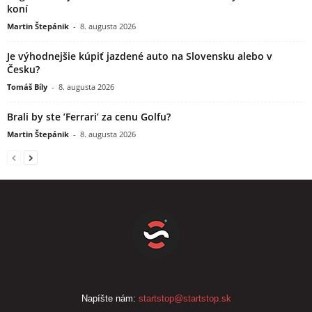
koní
Martin Štepánik
-
8. augusta 2026
Je výhodnejšie kúpiť jazdené auto na Slovensku alebo v
Česku?
Tomáš Bíly
-
8. augusta 2026
Brali by ste ’Ferrari’ za cenu Golfu?
Martin Štepánik
-
8. augusta 2026
Napíšte nám:
startstop@startstop.sk