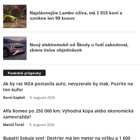
Posledné príspevky
Ak by raz IKEA postavila auto, nevyzeralo by inak. Pozrite na
ten kufor
Karol Gajdoš
-
9. augusta 2026
Alfa Romeo po 250 000 km: Výhodná kúpa alebo ekonomická
samovražda?
Matúš Toráč
-
9. augusta 2026
Bugatti šokuje svet: Destrier má len meter na výšku a 1 600