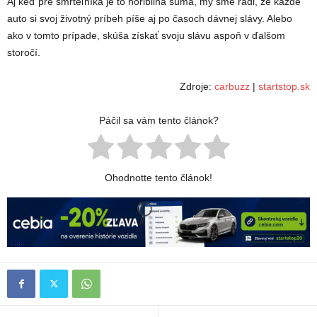
Aj keď pre smrteľníka je to horibilná suma, my sme radi, že každé
auto si svoj životný príbeh píše aj po časoch dávnej slávy. Alebo
ako v tomto prípade, skúša získať svoju slávu aspoň v ďalšom
storočí.
Zdroje:
carbuzz
|
startstop.sk
Páčil sa vám tento článok?
Ohodnotte tento článok!