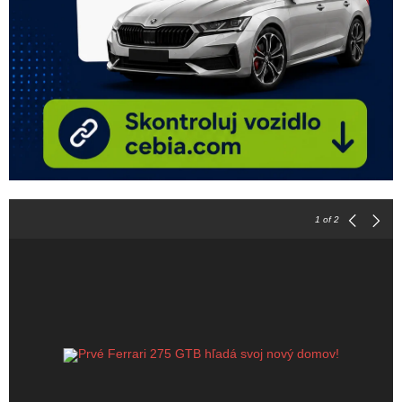
1
of 2