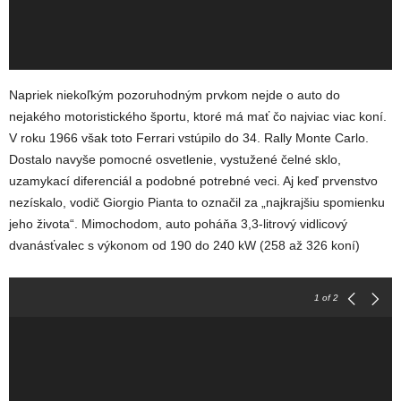
Napriek niekoľkým pozoruhodným prvkom nejde o auto do
nejakého motoristického športu, ktoré má mať čo najviac viac koní.
V roku 1966 však toto Ferrari vstúpilo do 34. Rally Monte Carlo.
Dostalo navyše pomocné osvetlenie, vystužené čelné sklo,
uzamykací diferenciál a podobné potrebné veci. Aj keď prvenstvo
nezískalo, vodič Giorgio Pianta to označil za „najkrajšiu spomienku
jeho života“. Mimochodom, auto poháňa 3,3-litrový vidlicový
dvanásťvalec s výkonom od 190 do 240 kW (258 až 326 koní)
1
of 2