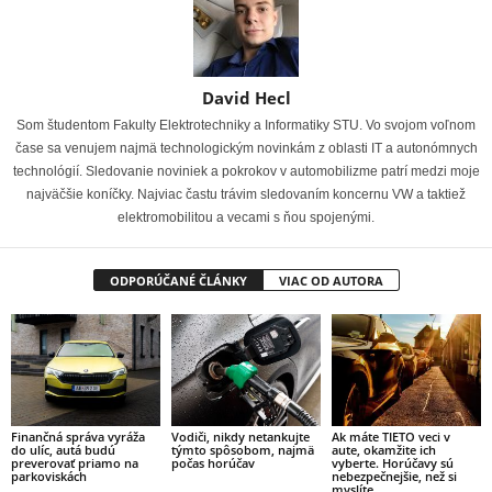
David Hecl
Som študentom Fakulty Elektrotechniky a Informatiky STU. Vo svojom voľnom
čase sa venujem najmä technologickým novinkám z oblasti IT a autonómnych
technológií. Sledovanie noviniek a pokrokov v automobilizme patrí medzi moje
najväčšie koníčky. Najviac častu trávim sledovaním koncernu VW a taktiež
elektromobilitou a vecami s ňou spojenými.
ODPORÚČANÉ ČLÁNKY
VIAC OD AUTORA
Finančná správa vyráža
Vodiči, nikdy netankujte
Ak máte TIETO veci v
do ulíc, autá budú
týmto spôsobom, najmä
aute, okamžite ich
preverovať priamo na
počas horúčav
vyberte. Horúčavy sú
parkoviskách
nebezpečnejšie, než si
myslíte