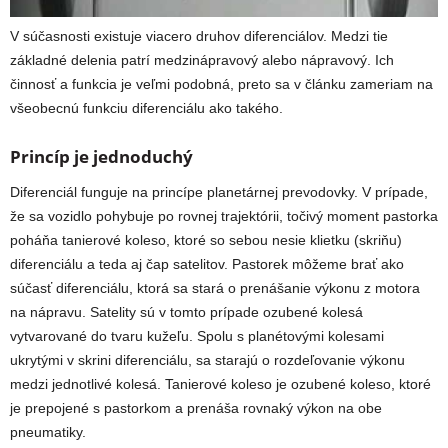
V súčasnosti existuje viacero druhov diferenciálov. Medzi tie
základné delenia patrí medzinápravový alebo nápravový. Ich
činnosť a funkcia je veľmi podobná, preto sa v článku zameriam na
všeobecnú funkciu diferenciálu ako takého.
Princíp je jednoduchý
Diferenciál funguje na princípe planetárnej prevodovky. V prípade,
že sa vozidlo pohybuje po rovnej trajektórii, točivý moment pastorka
poháňa tanierové koleso, ktoré so sebou nesie klietku (skriňu)
diferenciálu a teda aj čap satelitov. Pastorek môžeme brať ako
súčasť diferenciálu, ktorá sa stará o prenášanie výkonu z motora
na nápravu. Satelity sú v tomto prípade ozubené kolesá
vytvarované do tvaru kužeľu. Spolu s planétovými kolesami
ukrytými v skrini diferenciálu, sa starajú o rozdeľovanie výkonu
medzi jednotlivé kolesá. Tanierové koleso je ozubené koleso, ktoré
je prepojené s pastorkom a prenáša rovnaký výkon na obe
pneumatiky.