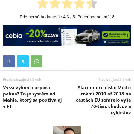
Priemerné hodnotenie
4.3
/ 5. Počet hodnotení
18
Predchádzajúci článok
Nasledujúci článok
Vyšší výkon a úspora
Alarmujúce čísla: Medzi
paliva? To je systém od
rokmi 2010 až 2018 na
Mahle, ktorý sa používa aj
cestách EÚ zomrelo vyše
v F1
70-tisíc chodcov a
cyklistov