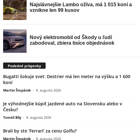
Posledné príspevky
Bugatti šokuje svet: Destrier má len meter na výšku a 1 600
koní
Martin Štepánik
-
8. augusta 2026
Je výhodnejšie kúpiť jazdené auto na Slovensku alebo v
Česku?
Tomáš Bíly
-
8. augusta 2026
Brali by ste ’Ferrari’ za cenu Golfu?
Martin Štepánik
-
8. augusta 2026