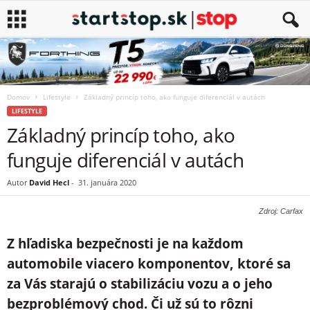
Domov
Lifestyle
Základný princíp toho, ako funguje diferenciál v autách
LIFESTYLE
Základný princíp toho, ako
funguje diferenciál v autách
Autor
David Hecl
-
31. januára 2020
Zdroj: Carfax
Z hľadiska bezpečnosti je na každom
automobile viacero komponentov, ktoré sa
za Vás starajú o stabilizáciu vozu a o jeho
bezproblémový chod. Či už sú to rôzni