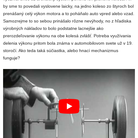
by sme to povedali vyslovene laicky, na jedno koleso zo štyroch bol
prenášaný celý výkon motora a to poháňalo auto vpred alebo vzad.
Samozrejme to so sebou prinášalo rôzne nevýhody, no z hľadiska
výrobných nákladov to bolo podstatne lacnejšie ako
prerozdeľovanie výkonu na obe kolesá zvlášť. Potreba využívania
delenia výkonu pritom bola známa v automobilovom svete už v 19.
storočí. Ako teda taká súčiastka, alebo hnací mechanizmus
funguje?