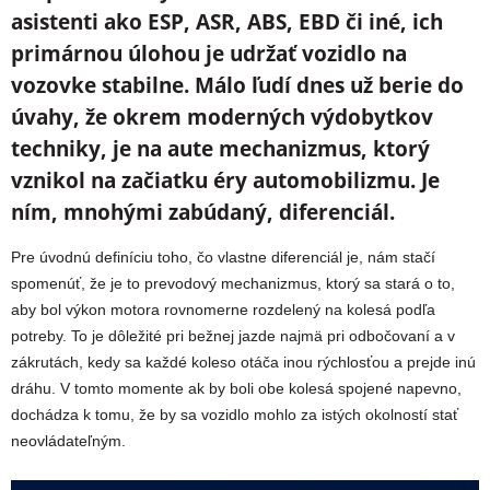
asistenti ako ESP, ASR, ABS, EBD či iné, ich
primárnou úlohou je udržať vozidlo na
vozovke stabilne. Málo ľudí dnes už berie do
úvahy, že okrem moderných výdobytkov
techniky, je na aute mechanizmus, ktorý
vznikol na začiatku éry automobilizmu. Je
ním, mnohými zabúdaný, diferenciál.
Pre úvodnú definíciu toho, čo vlastne diferenciál je, nám stačí
spomenúť, že je to prevodový mechanizmus, ktorý sa stará o to,
aby bol výkon motora rovnomerne rozdelený na kolesá podľa
potreby. To je dôležité pri bežnej jazde najmä pri odbočovaní a v
zákrutách, kedy sa každé koleso otáča inou rýchlosťou a prejde inú
dráhu. V tomto momente ak by boli obe kolesá spojené napevno,
dochádza k tomu, že by sa vozidlo mohlo za istých okolností stať
neovládateľným.