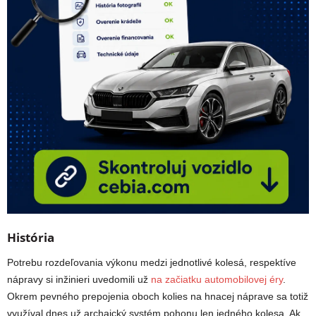
História
Potrebu rozdeľovania výkonu medzi jednotlivé kolesá, respektíve
nápravy si inžinieri uvedomili už
na začiatku automobilovej éry
.
Okrem pevného prepojenia oboch kolies na hnacej náprave sa totiž
využíval dnes už archaický systém pohonu len jedného kolesa. Ak