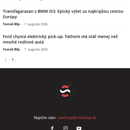
Transfagarasan s BMW iX3: Epický výlet za najkrajšou cestou
Európy
Tomáš Bíly
-
7. augusta 2026
Ford chystá elektrický pick-up. Fathom má stáť menej než
mnohé rodinné autá
Tomáš Bíly
-
7. augusta 2026
Napíšte nám:
startstop@startstop.sk