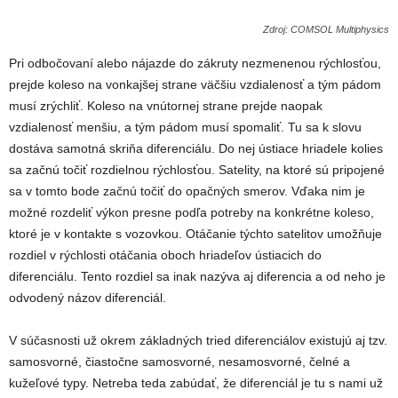
Zdroj: COMSOL Multiphysics
Pri odbočovaní alebo nájazde do zákruty nezmenenou rýchlosťou,
prejde koleso na vonkajšej strane väčšiu vzdialenosť a tým pádom
musí zrýchliť. Koleso na vnútornej strane prejde naopak
vzdialenosť menšiu, a tým pádom musí spomaliť. Tu sa k slovu
dostáva samotná skriňa diferenciálu. Do nej ústiace hriadele kolies
sa začnú točiť rozdielnou rýchlosťou. Satelity, na ktoré sú pripojené
sa v tomto bode začnú točiť do opačných smerov. Vďaka nim je
možné rozdeliť výkon presne podľa potreby na konkrétne koleso,
ktoré je v kontakte s vozovkou. Otáčanie týchto satelitov umožňuje
rozdiel v rýchlosti otáčania oboch hriadeľov ústiacich do
diferenciálu. Tento rozdiel sa inak nazýva aj diferencia a od neho je
odvodený názov diferenciál.
V súčasnosti už okrem základných tried diferenciálov existujú aj tzv.
samosvorné, čiastočne samosvorné, nesamosvorné, čelné a
kužeľové typy. Netreba teda zabúdať, že diferenciál je tu s nami už