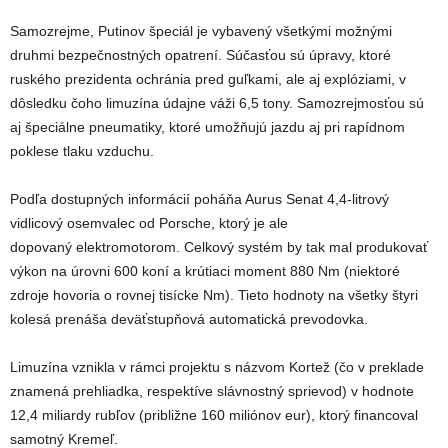
Samozrejme, Putinov špeciál je vybavený všetkými možnými
druhmi bezpečnostných opatrení. Súčasťou sú úpravy, ktoré
ruského prezidenta ochránia pred guľkami, ale aj explóziami, v
dôsledku čoho limuzína údajne váži 6,5 tony. Samozrejmosťou sú
aj špeciálne pneumatiky, ktoré umožňujú jazdu aj pri rapídnom
poklese tlaku vzduchu.
Podľa dostupných informácií poháňa Aurus Senat 4,4-litrový
vidlicový osemvalec od Porsche, ktorý je ale
dopovaný elektromotorom. Celkový systém by tak mal produkovať
výkon na úrovni 600 koní a krútiaci moment 880 Nm (niektoré
zdroje hovoria o rovnej tisícke Nm). Tieto hodnoty na všetky štyri
kolesá prenáša deväťstupňová automatická prevodovka.
Limuzína vznikla v rámci projektu s názvom Kortež (čo v preklade
znamená prehliadka, respektíve slávnostný sprievod) v hodnote
12,4 miliardy rubľov (približne 160 miliónov eur), ktorý financoval
samotný Kremeľ.