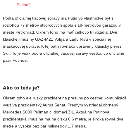
Podľa oficiálnej tlačovej správy má Putin vo vlastníctve byt s
rozlohou 77 metrov štvorcových spolu s 18-metrovou garážou v
meste Petrohrad. Okrem toho má mať celkovo tri vozidlá. Dve
klasické limuzíny GAZ-M21 Volga a Ladu Nivu v špeciálnej
maskáčovej úprave. K tej patrí rovnako upravený klasický príves
Skif. To je však podľa oficiálnej tlačovej správy všetko, čo oficiálne
patrí Putinovi.
Ako to teda je?
Okrem toho ale ruský prezident na presuny po cestnej komunikácii
využíva prezidentský Aurus Senat. Predtým vystriedal obrnený
Mercedes S600 Pullman či domáci ZiL. Aktuálna Putinova
prezidentská limuzína má na dĺžku 6,6 metra, je široká rovné dva
metre a vysoká bez pár milimetrov 1,7 metra.