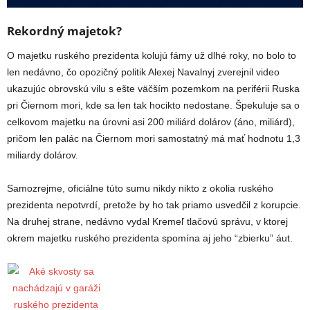
Rekordný majetok?
O majetku ruského prezidenta kolujú fámy už dlhé roky, no bolo to
len nedávno, čo opozičný politik Alexej Navalnyj zverejnil video
ukazujúc obrovskú vilu s ešte väčším pozemkom na periférii Ruska
pri Čiernom mori, kde sa len tak hocikto nedostane. Špekuluje sa o
celkovom majetku na úrovni asi 200 miliárd dolárov (áno, miliárd),
pričom len palác na Čiernom mori samostatný má mať hodnotu 1,3
miliardy dolárov.
Samozrejme, oficiálne túto sumu nikdy nikto z okolia ruského
prezidenta nepotvrdí, pretože by ho tak priamo usvedčil z korupcie.
Na druhej strane, nedávno vydal Kremeľ tlačovú správu, v ktorej
okrem majetku ruského prezidenta spomína aj jeho “zbierku” áut.