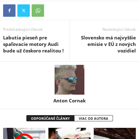
Predchádzajúci článok
Nasledujúci článok
Labutia pieseň pre
Slovensko má najvyššie
spaľovacie motory Audi
emisie v EÚ z nových
bude už čoskoro realitou !
vozidiel
Anton Cornak
ODPORÚČANÉ ČLÁNKY
VIAC OD AUTORA