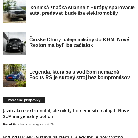
Posledné príspevky
Jazdí ako elektromobil, ale nikdy ho nemusíte nabíjať. Nové
SUV má geniálny pohon
Karol Gajdoš
-
6. augusta 2026
Hyundai IONIQ 9 stavil na čiernu. Black Ink je nový vrchol