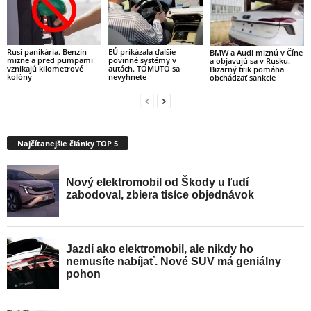
Rusi panikária. Benzín
EÚ prikázala ďalšie
BMW a Audi miznú v Číne
mizne a pred pumpami
povinné systémy v
a objavujú sa v Rusku.
vznikajú kilometrové
autách. TOMUTO sa
Bizarný trik pomáha
kolóny
nevyhnete
obchádzať sankcie
Najčítanejšie články TOP 5