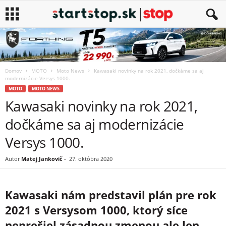
Domov
MOTO
Moto News
Kawasaki novinky na rok 2021, dočkáme sa aj
modernizácie Versys 1000.
MOTO
MOTO NEWS
Kawasaki novinky na rok 2021,
dočkáme sa aj modernizácie
Versys 1000.
Autor
Matej Jankovič
-
27. októbra 2020
Kawasaki nám predstavil plán pre rok
2021 s Versysom 1000, ktorý síce
neprešiel zásadnou zmenou ale len