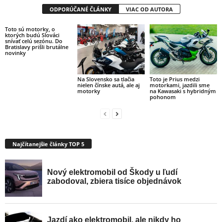
ODPORÚČANÉ ČLÁNKY
VIAC OD AUTORA
Toto sú motorky, o
ktorých budú Slováci
snívať celú sezónu. Do
Bratislavy prišli brutálne
novinky
Na Slovensko sa tlačia
Toto je Prius medzi
nielen čínske autá, ale aj
motorkami, jazdili sme
motorky
na Kawasaki s hybridným
pohonom
Najčítanejšie články TOP 5