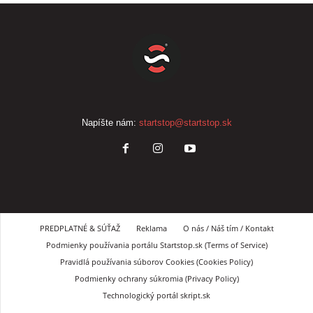
Napíšte nám:
startstop@startstop.sk
PREDPLATNÉ & SÚŤAŽ
Reklama
O nás / Náš tím / Kontakt
Podmienky používania portálu Startstop.sk (Terms of Service)
Pravidlá používania súborov Cookies (Cookies Policy)
Podmienky ochrany súkromia (Privacy Policy)
Technologický portál skript.sk