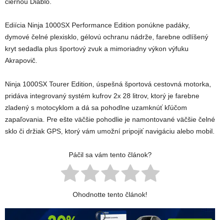
čiernou Diablo.
Ediícia Ninja 1000SX Performance Edition ponúkne padáky,
dymové čelné plexisklo, gélovú ochranu nádrže, farebne odlíšený
kryt sedadla plus športový zvuk a mimoriadny výkon výfuku
Akrapovič.
Ninja 1000SX Tourer Edition, úspešná športová cestovná motorka,
pridáva integrovaný systém kufrov 2x 28 litrov, ktorý je farebne
zladený s motocyklom a dá sa pohodlne uzamknúť kľúčom
zapaľovania. Pre ešte väčšie pohodlie je namontované väčšie čelné
sklo či držiak GPS, ktorý vám umožní pripojiť navigáciu alebo mobil.
Páčil sa vám tento článok?
Ohodnotte tento článok!