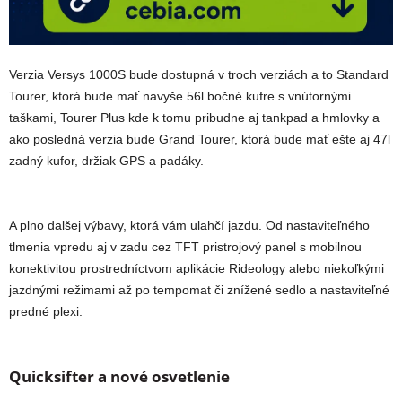
Verzia Versys 1000S bude dostupná v troch verziách a to Standard
Tourer, ktorá bude mať navyše 56l bočné kufre s vnútornými
taškami, Tourer Plus kde k tomu pribudne aj tankpad a hmlovky a
ako posledná verzia bude Grand Tourer, ktorá bude mať ešte aj 47l
zadný kufor, držiak GPS a padáky.
A plno dalšej výbavy, ktorá vám ulahčí jazdu. Od nastaviteľného
tlmenia vpredu aj v zadu cez TFT pristrojový panel s mobilnou
konektivitou prostredníctvom aplikácie Rideology alebo niekoľkými
jazdnými režimami až po tempomat či znížené sedlo a nastaviteľné
predné plexi.
Quicksifter a nové osvetlenie