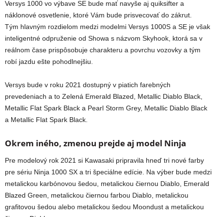
Versys 1000 vo výbave SE bude mať navyše aj quiksifter a
náklonové osvetlenie, ktoré Vám bude prisvecovať do zákrut.
Tým hlavným rozdielom medzi modelmi Versys 1000S a SE je však
inteligentné odpruženie od Showa s názvom Skyhook, ktorá sa v
reálnom čase prispôsobuje charakteru a povrchu vozovky a tým
robí jazdu ešte pohodlnejšiu.
Versys bude v roku 2021 dostupný v piatich farebných
prevedeniach a to Zelená Emerald Blazed, Metallic Diablo Black,
Metallic Flat Spark Black a Pearl Storm Grey, Metallic Diablo Black
a Metallic Flat Spark Black.
Okrem iného, zmenou prejde aj model Ninja
Pre modelový rok 2021 si Kawasaki pripravila hneď tri nové farby
pre sériu Ninja 1000 SX a tri špeciálne edície. Na výber bude medzi
metalickou karbónovou šedou, metalickou čiernou Diablo, Emerald
Blazed Green, metalickou čiernou farbou Diablo, metalickou
grafitovou šedou alebo metalickou šedou Moondust a metalickou