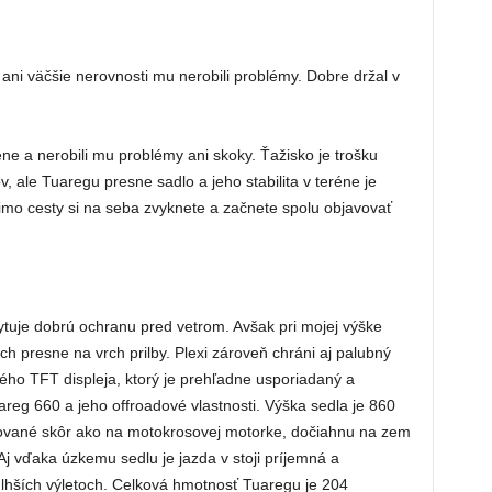
 ani väčšie nerovnosti mu nerobili problémy. Dobre držal v
ne a nerobili mu problémy ani skoky. Ťažisko je trošku
, ale Tuaregu presne sadlo a jeho stabilita v teréne je
imo cesty si na seba zvyknete a začnete spolu objavovať
ytuje dobrú ochranu pred vetrom. Avšak pri mojej výške
ch presne na vrch prilby. Plexi zároveň chráni aj palubný
ého TFT displeja, ktorý je prehľadne usporiadaný a
reg 660 a jeho offroadové vlastnosti. Výška sedla je 860
arované skôr ako na motokrosovej motorke, dočiahnu na zem
 Aj vďaka úzkemu sedlu je jazda v stoji príjemná a
dlhších výletoch. Celková hmotnosť Tuaregu je 204