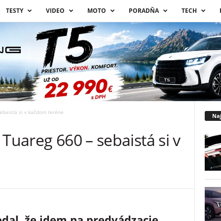
TESTY
VIDEO
MOTO
PORADŇA
TECH
ebaistá si v každom teréne
Naj
 Tuareg 660 – sebaistá si v
dal, že idem na predvádzacie