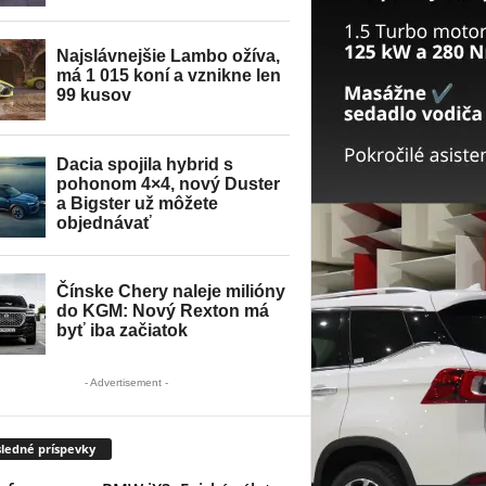
- Advertisement -
ledné príspevky