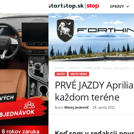
s
SPRÁVY
t
a
r
t
Domov
MOTO
PRVÉ JAZDY Aprilia Tuareg 660 – s
s
MOTO
MOTO NEWS
PRVÉ JAZDY Aprilia
t
každom teréne
o
Autor
Matej Jankovič
-
28. apríla 2022
p
Keď som v redakcii pove