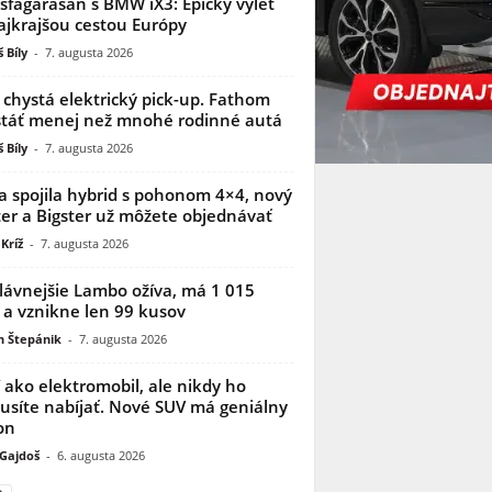
sfagarasan s BMW iX3: Epický výlet
ajkrajšou cestou Európy
 Bíly
-
7. augusta 2026
 chystá elektrický pick-up. Fathom
táť menej než mnohé rodinné autá
 Bíly
-
7. augusta 2026
a spojila hybrid s pohonom 4×4, nový
er a Bigster už môžete objednávať
Kríž
-
7. augusta 2026
lávnejšie Lambo ožíva, má 1 015
 a vznikne len 99 kusov
n Štepánik
-
7. augusta 2026
í ako elektromobil, ale nikdy ho
síte nabíjať. Nové SUV má geniálny
on
 Gajdoš
-
6. augusta 2026