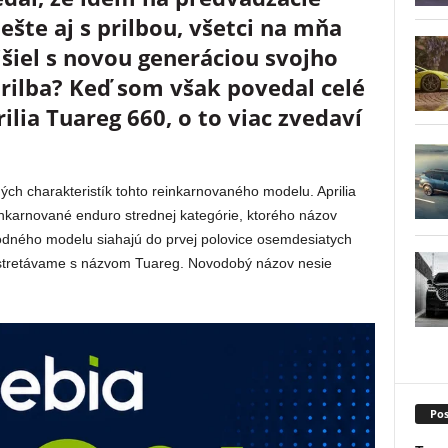
šte aj s prilbou, všetci na mňa
išiel s novou generáciou svojho
prilba? Keď som však povedal celé
lia Tuareg 660, o to viac zvedaví
ých charakteristík tohto reinkarnovaného modelu.
Aprilia
inkarnované enduro strednej kategórie, ktorého názov
dného modelu siahajú do prvej polovice osemdesiatych
t stretávame s názvom Tuareg. Novodobý názov nesie
Pos