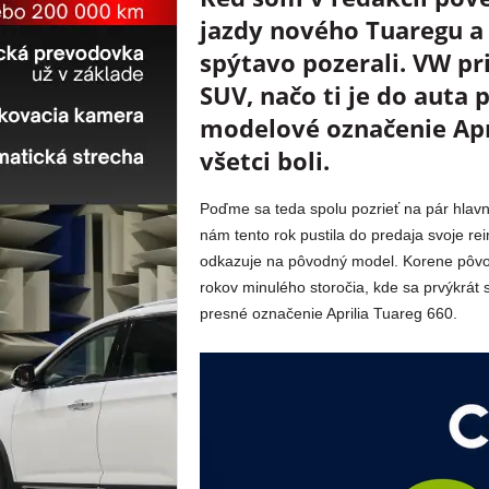
jazdy nového Tuaregu a e
spýtavo pozerali. VW pr
SUV, načo ti je do auta 
modelové označenie Apri
všetci boli.
Poďme sa teda spolu pozrieť na pár hlavn
nám tento rok pustila do predaja svoje re
odkazuje na pôvodný model. Korene pôvo
rokov minulého storočia, kde sa prvýkrá
presné označenie Aprilia Tuareg 660.