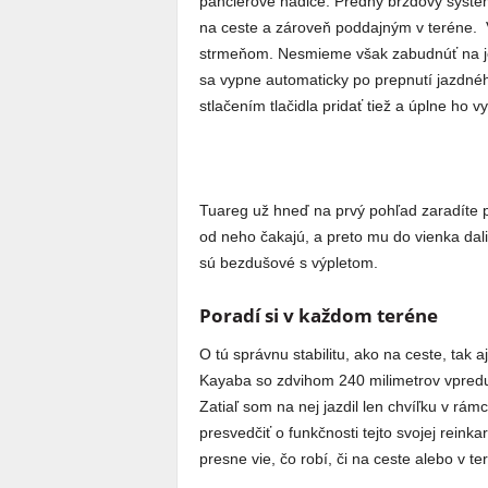
pancierové hadice. Predný brzdový systém
na ceste a zároveň poddajným v teréne. V
strmeňom. Nesmieme však zabudnúť na jed
sa vypne automaticky po prepnutí jazdné
stlačením tlačidla pridať tiež a úplne ho v
Tuareg už hneď na prvý pohľad zaradíte pre
od neho čakajú, a preto mu do vienka dal
sú bezdušové s výpletom.
Poradí si v každom teréne
O tú správnu stabilitu, ako na ceste, tak 
Kayaba so zdvihom 240 milimetrov vpredu,
Zatiaľ som na nej jazdil len chvíľku v rám
presvedčiť o funkčnosti tejto svojej rein
presne vie, čo robí, či na ceste alebo v te