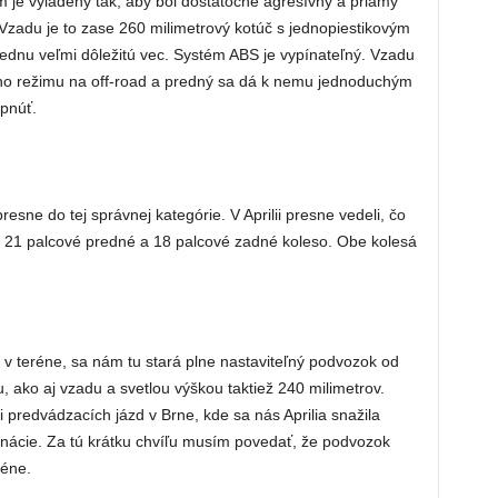
 je vyladený tak, aby bol dostatočne agresívny a priamy
zadu je to zase 260 milimetrový kotúč s jednopiestikovým
nu veľmi dôležitú vec. Systém ABS je vypínateľný. Vzadu
ho režimu na off-road a predný sa dá k nemu jednoduchým
ypnúť.
sne do tej správnej kategórie. V Aprilii presne vedeli, čo
i 21 palcové predné a 18 palcové zadné koleso. Obe kolesá
aj v teréne, sa nám tu stará plne nastaviteľný podvozok od
 ako aj vzadu a svetlou výškou taktiež 240 milimetrov.
ci predvádzacích jázd v Brne, kde sa nás Aprilia snažila
karnácie. Za tú krátku chvíľu musím povedať, že podvozok
réne.