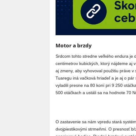
Motor a brzdy
Srdcom tohto stredne veľkého endura je
centimetrov kubických, ktorý nájdeme aj 
aj zmeny, aby vyhovoval použitiu práve v
Tuaregu iná vačková hriadeľ a je aj o pár 
vyladili presne na 80 koní pri 9 250 otáč
500 otáčkach a ustáli sa na hodnote 70 N
O zastavenie sa nám vpredu stará systém
dvojpiestikovými strmeňmi. O presnosť bŕz