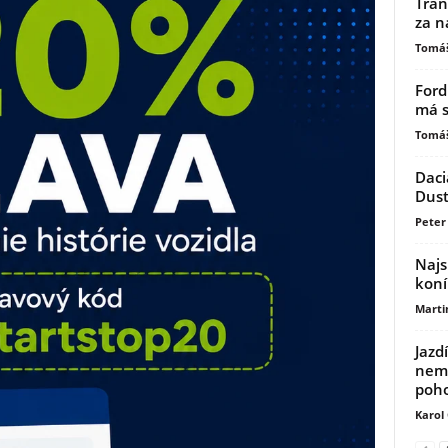
Tran
za n
Tomáš
Ford
má s
Tomáš
Daci
Dust
Peter 
Najs
koní
Marti
Jazd
nemu
poh
Karol