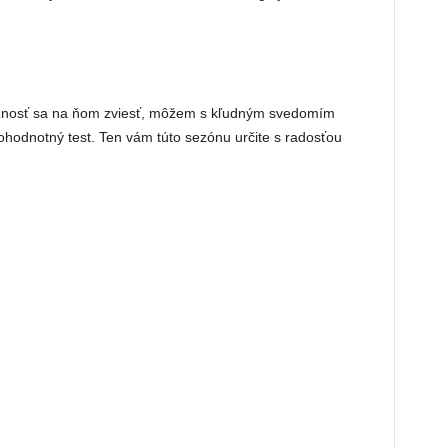
žnosť sa na ňom zviesť, môžem s kľudným svedomím
ohodnotný test. Ten vám túto sezónu určite s radosťou