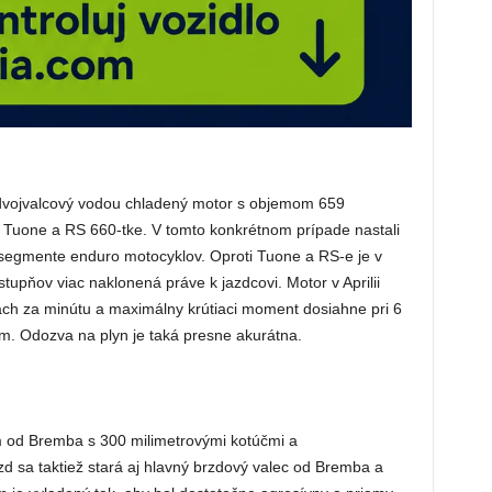
 dvojvalcový vodou chladený motor s objemom 659
v Tuone a RS 660-tke. V tomto konkrétnom prípade nastali
 segmente enduro motocyklov. Oproti Tuone a RS-e je v
stupňov viac naklonená práve k jazdcovi. Motor v Aprilii
kach za minútu a maximálny krútiaci moment dosiahne pri 6
m. Odozva na plyn je taká presne akurátna.
 od Bremba s 300 milimetrovými kotúčmi a
d sa taktiež stará aj hlavný brzdový valec od Bremba a