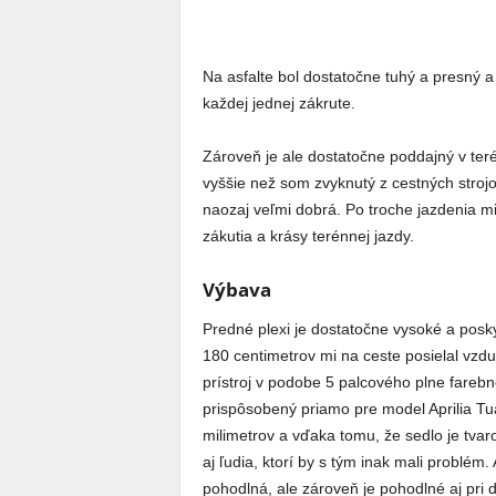
Na asfalte bol dostatočne tuhý a presný a
každej jednej zákrute.
Zároveň je ale dostatočne poddajný v teré
vyššie než som zvyknutý z cestných strojov
naozaj veľmi dobrá. Po troche jazdenia m
zákutia a krásy terénnej jazdy.
Výbava
Predné plexi je dostatočne vysoké a posk
180 centimetrov mi na ceste posielal vzdu
prístroj v podobe 5 palcového plne farebn
prispôsobený priamo pre model Aprilia Tua
milimetrov a vďaka tomu, že sedlo je tv
aj ľudia, ktorí by s tým inak mali problém.
pohodlná, ale zároveň je pohodlné aj pri 