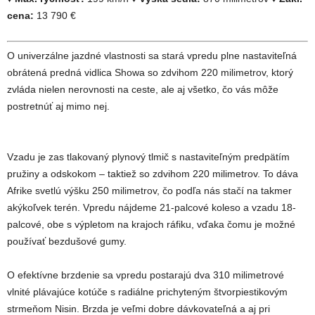
cena:
13 790 €
O univerzálne jazdné vlastnosti sa stará vpredu plne nastaviteľná
obrátená predná vidlica Showa so zdvihom 220 milimetrov, ktorý
zvláda nielen nerovnosti na ceste, ale aj všetko, čo vás môže
postretnúť aj mimo nej.
Vzadu je zas tlakovaný plynový tlmič s nastaviteľným predpätím
pružiny a odskokom – taktiež so zdvihom 220 milimetrov. To dáva
Afrike svetlú výšku 250 milimetrov, čo podľa nás stačí na takmer
akýkoľvek terén. Vpredu nájdeme 21-palcové koleso a vzadu 18-
palcové, obe s výpletom na krajoch ráfiku, vďaka čomu je možné
používať bezdušové gumy.
O efektívne brzdenie sa vpredu postarajú dva 310 milimetrové
vlnité plávajúce kotúče s radiálne prichyteným štvorpiestikovým
strmeňom Nisin. Brzda je veľmi dobre dávkovateľná a aj pri