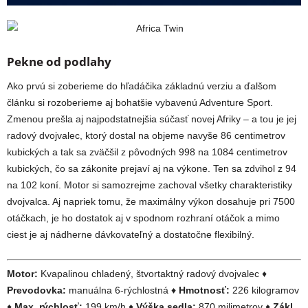
Pekne od podlahy
Ako prvú si zoberieme do hľadáčika základnú verziu a ďalšom
článku si rozoberieme aj bohatšie vybavenú Adventure Sport.
Zmenou prešla aj najpodstatnejšia súčasť novej Afriky – a tou je jej
radový dvojvalec, ktorý dostal na objeme navyše 86 centimetrov
kubických a tak sa zväčšil z pôvodných 998 na 1084 centimetrov
kubických, čo sa zákonite prejaví aj na výkone. Ten sa zdvihol z 94
na 102 koní. Motor si samozrejme zachoval všetky charakteristiky
dvojvalca. Aj napriek tomu, že maximálny výkon dosahuje pri 7500
otáčkach, je ho dostatok aj v spodnom rozhraní otáčok a mimo
ciest je aj nádherne dávkovateľný a dostatočne flexibilný.
Motor:
Kvapalinou chladený, štvortaktný radový dvojvalec ♦
Prevodovka:
manuálna 6-rýchlostná ♦
Hmotnosť:
226 kilogramov
♦
Max. rýchlosť:
199 km/h ♦
Výška sedla:
870 milimetrov ♦
Zákl.