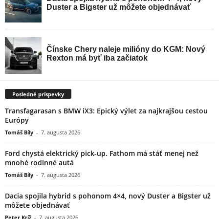
Posledné príspevky
Transfagarasan s BMW iX3: Epický výlet za najkrajšou cestou
Európy
Tomáš Bíly
-
7. augusta 2026
Ford chystá elektrický pick-up. Fathom má stáť menej než
mnohé rodinné autá
Tomáš Bíly
-
7. augusta 2026
Dacia spojila hybrid s pohonom 4×4, nový Duster a Bigster už
môžete objednávať
Peter Kríž
-
7. augusta 2026