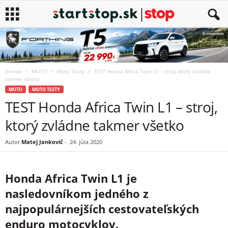
Domov
MOTO
Moto Testy
TEST Honda Africa Twin L1 – stroj, ktorý zvládne
takmer všetko
MOTO
MOTO TESTY
TEST Honda Africa Twin L1 – stroj,
ktorý zvládne takmer všetko
Autor
Matej Jankovič
-
24. júla 2020
Honda Africa Twin L1 je
nasledovníkom jedného z
najpopulárnejších cestovateľských
enduro motocyklov.