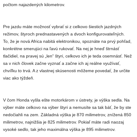
počtom najazdených kilometrov.
Pre jazdu máte možnosť vybrať si z celkovo šiestich jazdných
režimov, štyroch prednastavených a dvoch konfigurovateľných.
To, že je nová Africa nabitá elektronikou, spoznáte na prvý pohľad,
konkrétne smerujúci na ľavú rukovať. Na nej je hneď štrnásť
tlačidiel, na pravej sú „len“ štyri, celkovo ich je teda osemnásť. Než
sa v nich človek začne vyznať a začne ich aj reálne využívať,
chvíľku to trvá. A z vlastnej skúsenosti môžeme povedať, že určite
viac ako týždeň.
V čom Honda vyšla ešte motorkárom v ústrety, je výška sedla. Na
výber máte celkovo na výber štyri a nemusíte sa tak báť, že by ste
nedočiahli na zem. Základná výška je 870 milimetrov, znížená 850
milimetrov, najnižšia je 825 milimetrov. Pokiaľ máte radi naozaj
vysoké sedlo, tak jeho maximálna výška je 895 milimetrov.