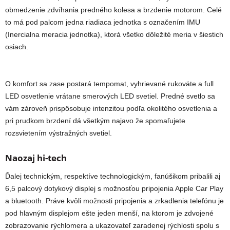
obmedzenie zdvíhania predného kolesa a brzdenie motorom. Celé
to má pod palcom jedna riadiaca jednotka s označením IMU
(Inercialna meracia jednotka), ktorá všetko dôležité meria v šiestich
osiach.
O komfort sa zase postará tempomat, vyhrievané rukoväte a full
LED osvetlenie vrátane smerových LED svetiel. Predné svetlo sa
vám zároveň prispôsobuje intenzitou podľa okolitého osvetlenia a
pri prudkom brzdení dá všetkým najavo že spomaľujete
rozsvietením výstražných svetiel.
Naozaj hi-tech
Ďalej technickým, respektíve technologickým, fanúšikom pribalili aj
6,5 palcový dotykový displej s možnosťou pripojenia Apple Car Play
a bluetooth. Práve kvôli možnosti pripojenia a zrkadlenia telefónu je
pod hlavným displejom ešte jeden menší, na ktorom je zdvojené
zobrazovanie rýchlomera a ukazovateľ zaradenej rýchlosti spolu s