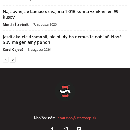
Najslávnejšie Lambo ožíva, má 1 015 koní a vznikne len 99
kusov
Martin Štepánik
-
7. augusta 2026
Jazdí ako elektromobil, ale nikdy ho nemusíte nabíjať. Nové
SUV má geniálny pohon
Karol Gajdoš
-
6. augusta 2026
Napíšte nám:
startstop@startstop.sk