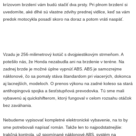
krízovom brzdení vám budú stačiť dva prsty. Pri plnom brzdení si
uvedomíte, aké dlhé sú vlastne zdvihy prednej vidlice, keď sa vám
predok motocykla posadí skoro na doraz a potom vráti naspäť.
Vzadu je 256-milimetrový kotúč s dvojpiestikovým strmeňom. A
potešilo nás, že Honda nezabudla ani na brzdenie v teréne. Na
zadnej brzde je možné úplne vypnúť ABS. ABS je samozrejme
náklonové, čo sa pomaly stáva štandardom pri viacerých, dokonca
aj lacnejších, modeloch. O prenos výkonu na zadné koleso sa stará
antihopingová spojka a šesťstupňová prevodovka. Tú sme mali
vybavenú aj quickshifterom, ktorý fungoval v celom rozsahu otáčok
bez zaváhania.
Nebudeme vypisovať kompletné elektronické vybavenie, na to by
sme potrebovali napísať román. Takže len to najpodstatnejšie:
trakčná kontrola, už spomínané náklonové ABS, systém na