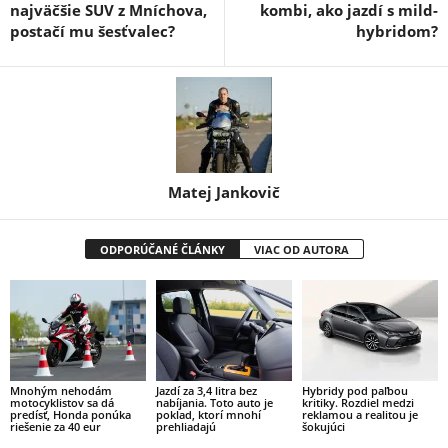
najväčšie SUV z Mníchova,
kombi, ako jazdí s mild-
postačí mu šesťvalec?
hybridom?
Matej Jankovič
ODPORÚČANÉ ČLÁNKY
VIAC OD AUTORA
Mnohým nehodám
Jazdí za 3,4 litra bez
Hybridy pod paľbou
motocyklistov sa dá
nabíjania. Toto auto je
kritiky. Rozdiel medzi
predísť, Honda ponúka
poklad, ktorí mnohí
reklamou a realitou je
riešenie za 40 eur
prehliadajú
šokujúci