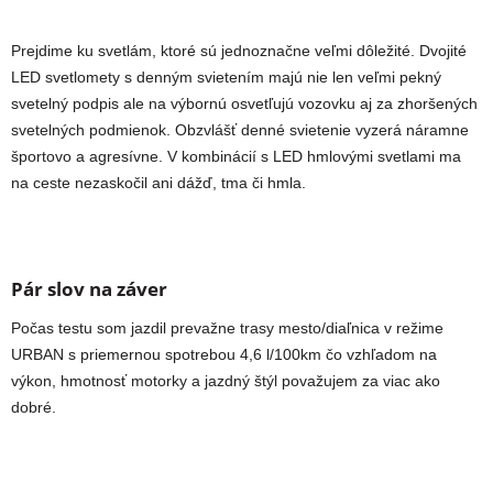
Prejdime ku svetlám, ktoré sú jednoznačne veľmi dôležité. Dvojité
LED svetlomety s denným svietením majú nie len veľmi pekný
svetelný podpis ale na výbornú osvetľujú vozovku aj za zhoršených
svetelných podmienok. Obzvlášť denné svietenie vyzerá náramne
športovo a agresívne. V kombinácií s LED hmlovými svetlami ma
na ceste nezaskočil ani dážď, tma či hmla.
Pár slov na záver
Počas testu som jazdil prevažne trasy mesto/diaľnica v režime
URBAN s priemernou spotrebou 4,6 l/100km čo vzhľadom na
výkon, hmotnosť motorky a jazdný štýl považujem za viac ako
dobré.