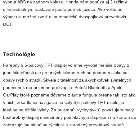
vypnúť ABS na zadnom kolese. Honda nám ponúka aj 2 režimy
s Individuálnym nastavení podľa potrieb jazdca. Ako voliteľnú
výbavu je možné zvoliť aj automatickú dvospojkovú prevodovku
DCT.
Technológie
Farebný 6,5-palcový TFT displej vo mne vyvolal menšie obavy z
jeho čitateľnosti ale po prvých kilometroch na priamom slnku sa
obavy rýchlo stratili. Skvelá čitateľnosť za akýchkoľvek svetelných
podmienok ma prijemne prekvapila. Poteší Bluetooth a Apple
CarPlay ktoré poznáme dôverne z áut a funguje presne tak isto ako
v nich, zrkadlenie navigácie na celý 6,5-palcový TFT displej je
ideálne na dlhšie výlety. Za prijemnú „vychytávku“ považujem malý
bezfarebný displej umiestnený pod hlavným displejom na ktorom sa
zobrazuje iba aktuálna rýchlosť a zaradený prevodový stupeň.