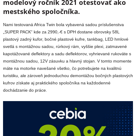
modelový ročník 2021 otestovať ako
mestského spoločníka.
Nami testovaná Africa Twin bola vybavená sadou príslušenstva
„SUPER PACK“ kde za 2990,-€ s DPH dostane obrovsky 58L
plastový zadný kufor, bočné plastové kufre, tankbag, LED hmlové
svetlá s montážnou sadou, rúrkový rám, vyššie plexi, zatmavené
kapotážované deflektory a sadu deflektorov, vyhrievané rukoväte s
montážnou sadou, 12V zásuvku a hlavný stojan. V tomto momente
máte na motorke navešané všetko, čo potrebujete na kvalitnú
turistiku, ale zároveň jednoduchou demontážou bočných plastových
kufrov získate aj praktického spoločníka na každodenné
dochádzanie do práce.