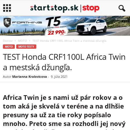
Domov
MOTO
TEST Honda CRF1100L Africa Twin a mestská džungľa.
MOTO
MOTO TESTY
TEST Honda CRF1100L Africa Twin
a mestská džungľa.
Autor
Marianna Kralovicova
-
9. júla 2021
Africa Twin je s nami už pár rokov a o
tom aká je skvelá v teréne a na dlhšie
presuny sa už za tie roky popísalo
mnoho. Preto sme sa rozhodli jej nový