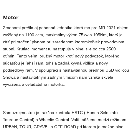
Motor
Zmenami prešla aj pohonná jednotka ktorá ma pre MR 2021 objem
zvýšený na 1100 ccm, maximálny výkon 75kw a 105Nm, ktorý je
cítiť pri otočení plynom pri zaradenom ktoromkoľvek prevodovom
stupni. Krútiaci moment tu nastupuje v plnej sile od cca 2500
ot/min. Tento veľmi pružný motor krotí nový podvozok, ktorého
súčasťou je ľahší rám, tuhšia zadná kyvná vidlica a nový
podsedlový rám. V spolupráci s nastaviteľnou prednou USD vidlicou
Showa a nastaviteľným zadným tlmičom nám vzniká skvele
vyvážená a ovládateľná motorka.
Samozrejmosťou je trakčná kontrola HSTC ( Honda Selectable
Tourque Control) a Wheelie Control. Voliť môžeme medzi režimami:
URBAN, TOUR, GRAVEL a OFF-ROAD pri ktorom je možne plne