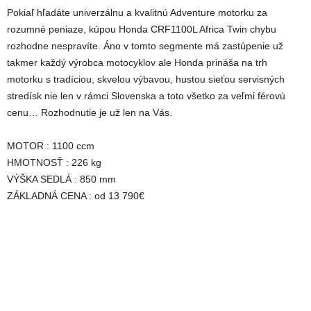
Pokiaľ hľadáte univerzálnu a kvalitnú Adventure motorku za
rozumné peniaze, kúpou Honda CRF1100L Africa Twin chybu
rozhodne nespravíte. Áno v tomto segmente má zastúpenie už
takmer každý výrobca motocyklov ale Honda prináša na trh
motorku s tradíciou, skvelou výbavou, hustou sieťou servisných
stredísk nie len v rámci Slovenska a toto všetko za veľmi férovú
cenu… Rozhodnutie je už len na Vás.
MOTOR : 1100 ccm
HMOTNOSŤ : 226 kg
VÝŠKA SEDLÁ : 850 mm
ZÁKLADNÁ CENA : od 13 790€