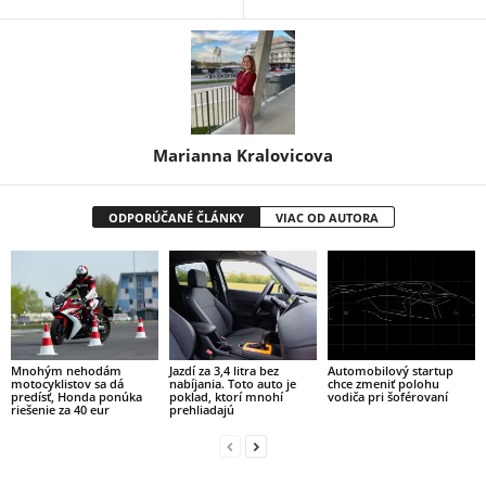
Marianna Kralovicova
ODPORÚČANÉ ČLÁNKY
VIAC OD AUTORA
Mnohým nehodám
Jazdí za 3,4 litra bez
Automobilový startup
motocyklistov sa dá
nabíjania. Toto auto je
chce zmeniť polohu
predísť, Honda ponúka
poklad, ktorí mnohí
vodiča pri šoférovaní
riešenie za 40 eur
prehliadajú