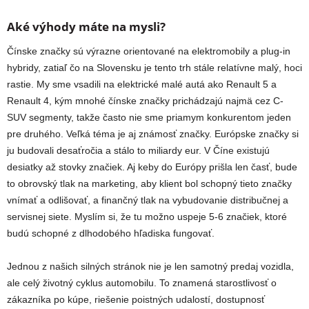
Aké výhody máte na mysli?
Čínske značky sú výrazne orientované na elektromobily a plug-in
hybridy, zatiaľ čo na Slovensku je tento trh stále relatívne malý, hoci
rastie. My sme vsadili na elektrické malé autá ako Renault 5 a
Renault 4, kým mnohé čínske značky prichádzajú najmä cez C-
SUV segmenty, takže často nie sme priamym konkurentom jeden
pre druhého. Veľká téma je aj známosť značky. Európske značky si
ju budovali desaťročia a stálo to miliardy eur. V Číne existujú
desiatky až stovky značiek. Aj keby do Európy prišla len časť, bude
to obrovský tlak na marketing, aby klient bol schopný tieto značky
vnímať a odlišovať, a finančný tlak na vybudovanie distribučnej a
servisnej siete. Myslím si, že tu možno uspeje 5-6 značiek, ktoré
budú schopné z dlhodobého hľadiska fungovať.
Jednou z našich silných stránok nie je len samotný predaj vozidla,
ale celý životný cyklus automobilu. To znamená starostlivosť o
zákazníka po kúpe, riešenie poistných udalostí, dostupnosť