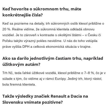
Keď hovoríte o súkromnom trhu, máte
konkrétnejšie čísla?
Keď sa pozrieme na detaily, trh súkromných osôb klesol približne o
20 %. Reálne vidíme, že súkromná klientela odkladá obnovu
vozidiel. Je to zároveň v kontraste s okolitými štátmi – v Česku či
Poľsku takýto výrazný pokles nevidíme. U nás do toho vstúpila
práve vyššia DPH a celková ekonomická situácia v krajine.
Ako sa darilo jednotlivým častiam trhu, napríklad
úžitkovým autám?
Trh N1, teda ľahké úžitkové vozidlá, klesol približne o 7–8 %, čo je v
súlade s tým, čo vidíme aj v rámci Európy. Jediný trh, ktorý rástol,
bola firemná klientela.
Takže výsledky značiek Renault a Dacia na
Slovensku vnímate pozitívne?