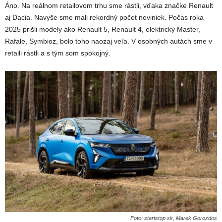
Áno. Na reálnom retailovom trhu sme rástli, vďaka značke Renault
aj Dacia. Navyše sme mali rekordný počet noviniek. Počas roka
2025 prišli modely ako Renault 5, Renault 4, elektrický Master,
Rafale, Symbioz, bolo toho naozaj veľa. V osobných autách sme v
retaili rástli a s tým som spokojný.
Foto: startstop.sk, Marek Gorozdos