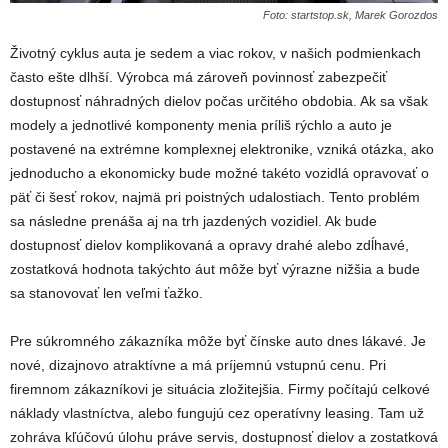
Foto: startstop.sk, Marek Gorozdos
Životný cyklus auta je sedem a viac rokov, v našich podmienkach
často ešte dlhší. Výrobca má zároveň povinnosť zabezpečiť
dostupnosť náhradných dielov počas určitého obdobia. Ak sa však
modely a jednotlivé komponenty menia príliš rýchlo a auto je
postavené na extrémne komplexnej elektronike, vzniká otázka, ako
jednoducho a ekonomicky bude možné takéto vozidlá opravovať o
päť či šesť rokov, najmä pri poistných udalostiach. Tento problém
sa následne prenáša aj na trh jazdených vozidiel. Ak bude
dostupnosť dielov komplikovaná a opravy drahé alebo zdĺhavé,
zostatková hodnota takýchto áut môže byť výrazne nižšia a bude
sa stanovovať len veľmi ťažko.
Pre súkromného zákazníka môže byť čínske auto dnes lákavé. Je
nové, dizajnovo atraktívne a má príjemnú vstupnú cenu. Pri
firemnom zákazníkovi je situácia zložitejšia. Firmy počítajú celkové
náklady vlastníctva, alebo fungujú cez operatívny leasing. Tam už
zohráva kľúčovú úlohu práve servis, dostupnosť dielov a zostatková