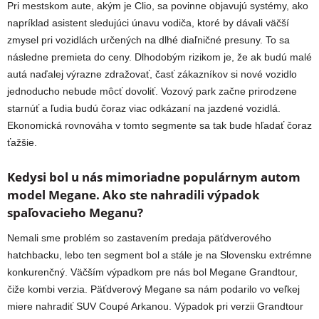
Pri mestskom aute, akým je Clio, sa povinne objavujú systémy, ako
napríklad asistent sledujúci únavu vodiča, ktoré by dávali väčší
zmysel pri vozidlách určených na dlhé diaľničné presuny. To sa
následne premieta do ceny. Dlhodobým rizikom je, že ak budú malé
autá naďalej výrazne zdražovať, časť zákazníkov si nové vozidlo
jednoducho nebude môcť dovoliť. Vozový park začne prirodzene
starnúť a ľudia budú čoraz viac odkázaní na jazdené vozidlá.
Ekonomická rovnováha v tomto segmente sa tak bude hľadať čoraz
ťažšie.
Kedysi bol u nás mimoriadne populárnym autom
model Megane. Ako ste nahradili výpadok
spaľovacieho Meganu?
Nemali sme problém so zastavením predaja päťdverového
hatchbacku, lebo ten segment bol a stále je na Slovensku extrémne
konkurenčný. Väčším výpadkom pre nás bol Megane Grandtour,
čiže kombi verzia. Päťdverový Megane sa nám podarilo vo veľkej
miere nahradiť SUV Coupé Arkanou. Výpadok pri verzii Grandtour