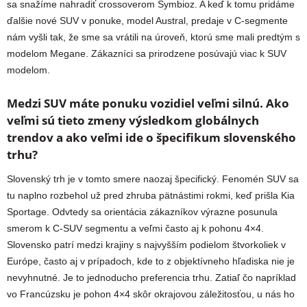
sa snažíme nahradiť crossoverom Symbioz. A keď k tomu pridáme
ďalšie nové SUV v ponuke, model Austral, predaje v C-segmente
nám vyšli tak, že sme sa vrátili na úroveň, ktorú sme mali predtým s
modelom Megane. Zákazníci sa prirodzene posúvajú viac k SUV
modelom.
Medzi SUV máte ponuku vozidiel veľmi silnú. Ako
veľmi sú tieto zmeny výsledkom globálnych
trendov a ako veľmi ide o špecifikum slovenského
trhu?
Slovenský trh je v tomto smere naozaj špecifický. Fenomén SUV sa
tu naplno rozbehol už pred zhruba pätnástimi rokmi, keď prišla Kia
Sportage. Odvtedy sa orientácia zákazníkov výrazne posunula
smerom k C-SUV segmentu a veľmi často aj k pohonu 4×4.
Slovensko patrí medzi krajiny s najvyšším podielom štvorkoliek v
Európe, často aj v prípadoch, kde to z objektívneho hľadiska nie je
nevyhnutné. Je to jednoducho preferencia trhu. Zatiaľ čo napríklad
vo Francúzsku je pohon 4×4 skôr okrajovou záležitosťou, u nás ho