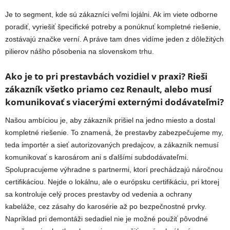
Je to segment, kde sú zákazníci veľmi lojálni. Ak im viete odborne
poradiť, vyriešiť špecifické potreby a ponúknuť kompletné riešenie,
zostávajú značke verní. A práve tam dnes vidíme jeden z dôležitých
pilierov nášho pôsobenia na slovenskom trhu.
Ako je to pri prestavbách vozidiel v praxi? Rieši
zákazník všetko priamo cez Renault, alebo musí
komunikovať s viacerými externými dodávateľmi?
Našou ambíciou je, aby zákazník prišiel na jedno miesto a dostal
kompletné riešenie. To znamená, že prestavby zabezpečujeme my,
teda importér a sieť autorizovaných predajcov, a zákazník nemusí
komunikovať s karosárom ani s ďalšími subdodávateľmi.
Spolupracujeme výhradne s partnermi, ktorí prechádzajú náročnou
certifikáciou. Nejde o lokálnu, ale o európsku certifikáciu, pri ktorej
sa kontroluje celý proces prestavby od vedenia a ochrany
kabeláže, cez zásahy do karosérie až po bezpečnostné prvky.
Napríklad pri demontáži sedadiel nie je možné použiť pôvodné