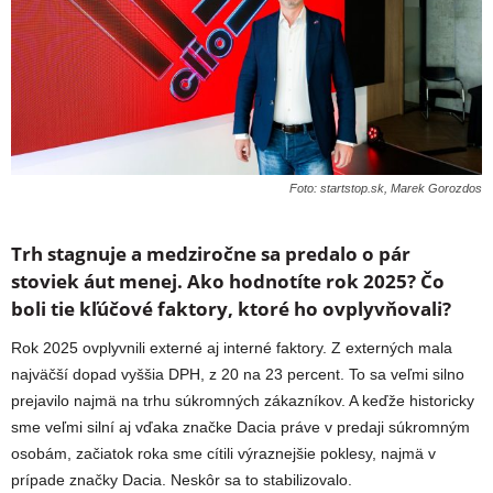
Foto: startstop.sk, Marek Gorozdos
Trh stagnuje a medziročne sa predalo o pár
stoviek áut menej. Ako hodnotíte rok 2025? Čo
boli tie kľúčové faktory, ktoré ho ovplyvňovali?
Rok 2025 ovplyvnili externé aj interné faktory. Z externých mala
najväčší dopad vyššia DPH, z 20 na 23 percent. To sa veľmi silno
prejavilo najmä na trhu súkromných zákazníkov. A keďže historicky
sme veľmi silní aj vďaka značke Dacia práve v predaji súkromným
osobám, začiatok roka sme cítili výraznejšie poklesy, najmä v
prípade značky Dacia. Neskôr sa to stabilizovalo.