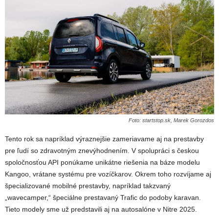
Foto: startstop.sk, Marek Gorozdos
Tento rok sa napríklad výraznejšie zameriavame aj na prestavby
pre ľudí so zdravotným znevýhodnením. V spolupráci s českou
spoločnosťou API ponúkame unikátne riešenia na báze modelu
Kangoo, vrátane systému pre vozíčkarov. Okrem toho rozvíjame aj
špecializované mobilné prestavby, napríklad takzvaný
„wavecamper,“ špeciálne prestavaný Trafic do podoby karavan.
Tieto modely sme už predstavili aj na autosalóne v Nitre 2025.