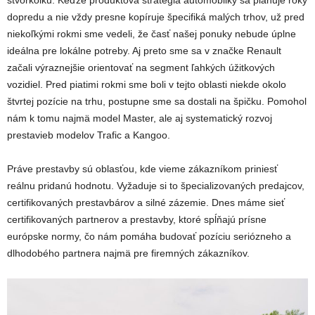
štvorkolku. Keďže produktová stratégia automobilky sa plánuje roky
dopredu a nie vždy presne kopíruje špecifiká malých trhov, už pred
niekoľkými rokmi sme vedeli, že časť našej ponuky nebude úplne
ideálna pre lokálne potreby. Aj preto sme sa v značke Renault
začali výraznejšie orientovať na segment ľahkých úžitkových
vozidiel. Pred piatimi rokmi sme boli v tejto oblasti niekde okolo
štvrtej pozície na trhu, postupne sme sa dostali na špičku. Pomohol
nám k tomu najmä model Master, ale aj systematický rozvoj
prestavieb modelov Trafic a Kangoo.
Práve prestavby sú oblasťou, kde vieme zákazníkom priniesť
reálnu pridanú hodnotu. Vyžaduje si to špecializovaných predajcov,
certifikovaných prestavbárov a silné zázemie. Dnes máme sieť
certifikovaných partnerov a prestavby, ktoré spĺňajú prísne
európske normy, čo nám pomáha budovať pozíciu seriózneho a
dlhodobého partnera najmä pre firemných zákazníkov.