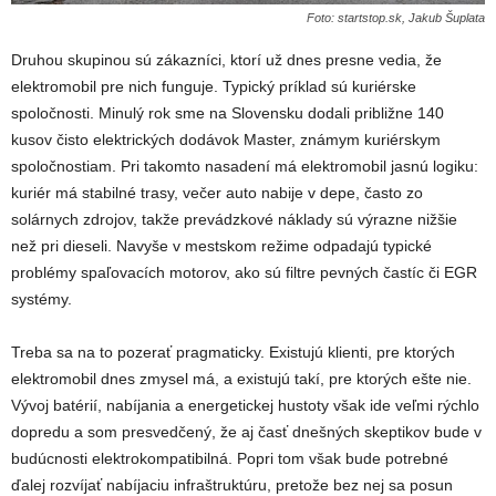
Foto: startstop.sk, Jakub Šuplata
Druhou skupinou sú zákazníci, ktorí už dnes presne vedia, že
elektromobil pre nich funguje. Typický príklad sú kuriérske
spoločnosti. Minulý rok sme na Slovensku dodali približne 140
kusov čisto elektrických dodávok Master, známym kuriérskym
spoločnostiam. Pri takomto nasadení má elektromobil jasnú logiku:
kuriér má stabilné trasy, večer auto nabije v depe, často zo
solárnych zdrojov, takže prevádzkové náklady sú výrazne nižšie
než pri dieseli. Navyše v mestskom režime odpadajú typické
problémy spaľovacích motorov, ako sú filtre pevných častíc či EGR
systémy.
Treba sa na to pozerať pragmaticky. Existujú klienti, pre ktorých
elektromobil dnes zmysel má, a existujú takí, pre ktorých ešte nie.
Vývoj batérií, nabíjania a energetickej hustoty však ide veľmi rýchlo
dopredu a som presvedčený, že aj časť dnešných skeptikov bude v
budúcnosti elektrokompatibilná. Popri tom však bude potrebné
ďalej rozvíjať nabíjaciu infraštruktúru, pretože bez nej sa posun