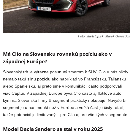
Foto: startstop.sk, Marek Gorozdos
Má Clio na Slovensku rovnakú pozíciu ako v
západnej Európe?
Slovenský trh je výrazne posunutý smerom k SUV. Clio u nás nikdy
nemalo takú silnú pozíciu ako napríklad vo Francúzsku, Taliansku
alebo Španielsku, aj preto sme v komunikácii často podporovali
viac Captur. V západnej Európe býva Clio často aj flotilové auto,
kým na Slovensku firmy B-segment prakticky nekupujú. Navyše B-
segment je u nás menší než v Európe a veľká časť je čistý retail,
takže potenciál je limitovaný – pre Clio aj pre všetkých v segmente.
Model Dacia Sandero sa stal v roku 2025