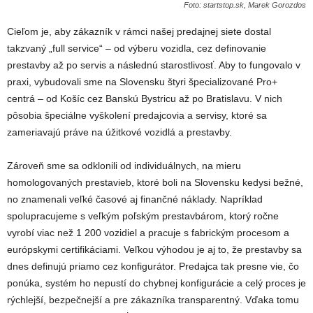
Foto: startstop.sk, Marek Gorozdos
Cieľom je, aby zákazník v rámci našej predajnej siete dostal
takzvaný „full service“ – od výberu vozidla, cez definovanie
prestavby až po servis a následnú starostlivosť. Aby to fungovalo v
praxi, vybudovali sme na Slovensku štyri špecializované Pro+
centrá – od Košíc cez Banskú Bystricu až po Bratislavu. V nich
pôsobia špeciálne vyškolení predajcovia a servisy, ktoré sa
zameriavajú práve na úžitkové vozidlá a prestavby.
Zároveň sme sa odklonili od individuálnych, na mieru
homologovaných prestavieb, ktoré boli na Slovensku kedysi bežné,
no znamenali veľké časové aj finančné náklady. Napríklad
spolupracujeme s veľkým poľským prestavbárom, ktorý ročne
vyrobí viac než 1 200 vozidiel a pracuje s fabrickým procesom a
európskymi certifikáciami. Veľkou výhodou je aj to, že prestavby sa
dnes definujú priamo cez konfigurátor. Predajca tak presne vie, čo
ponúka, systém ho nepustí do chybnej konfigurácie a celý proces je
rýchlejší, bezpečnejší a pre zákazníka transparentný. Vďaka tomu