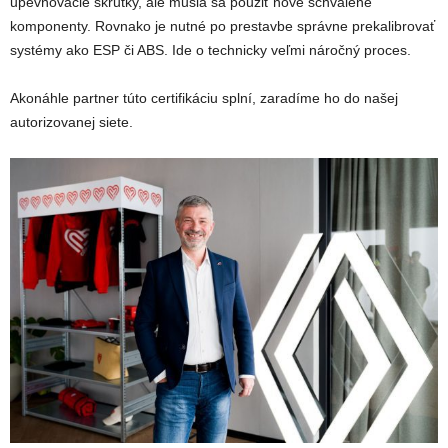
upevňovacie skrutky, ale musia sa použiť nové schválené
komponenty. Rovnako je nutné po prestavbe správne prekalibrovať
systémy ako ESP či ABS. Ide o technicky veľmi náročný proces.
Akonáhle partner túto certifikáciu splní, zaradíme ho do našej
autorizovanej siete.