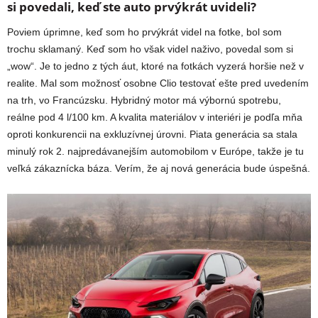
si povedali, keď ste auto prvýkrát uvideli?
Poviem úprimne, keď som ho prvýkrát videl na fotke, bol som
trochu sklamaný. Keď som ho však videl naživo, povedal som si
„wow“. Je to jedno z tých áut, ktoré na fotkách vyzerá horšie než v
realite. Mal som možnosť osobne Clio testovať ešte pred uvedením
na trh, vo Francúzsku. Hybridný motor má výbornú spotrebu,
reálne pod 4 l/100 km. A kvalita materiálov v interiéri je podľa mňa
oproti konkurencii na exkluzívnej úrovni. Piata generácia sa stala
minulý rok 2. najpredávanejším automobilom v Európe, takže je tu
veľká zákaznícka báza. Verím, že aj nová generácia bude úspešná.