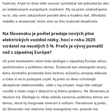
hodnota. A tam to dnes ešte nemusí vychádzať tak jednoducho ako
pri etablovaných európskych značkách. My sa preto sústreďujeme
na to, aby sme zákazníkom ponúkli silnú a kvalitnú sieť, dlhodobú
stabilitu a skúsenosti, ktoré sme na trhu budovali desaťročia.
Na Slovensku je podiel predaja nových plne
elektrických vozidiel nízky, hoci v roku 2025
vzrástol na necelých 5 %. Prečo je vývoj pomalší
než v západnej Európe?
Už pred dvadsiatimi rokmi bola ekológia v západnej Európe silnou
spoločenskou a politickou témou. Existovali tam ekologické strany,
téma životného prostredia bola bežnou súčasťou verejnej diskusie
a ľudia si na to postupne zvykli. Aj preto sú dnes ochotnejší
akceptovať elektromobilitu, vidia v nej zmysel, majú kde nabíjať
vozidlá a často majú k dispozícii aj štátnu podporu. Na Slovensku je
situácia iná. Ekológia tu nikdy nebola výraznou politickou témou ani
témou, ktorá by fungovala smerom k voličom. Paradoxne aj preto,
že Slovensko má relatívne čistý energetický mix, pretože má