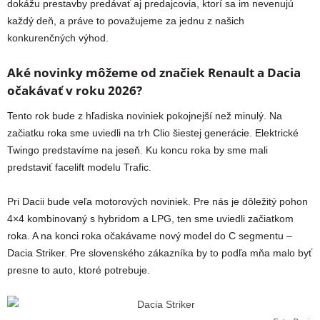
dokážu prestavby predávať aj predajcovia, ktorí sa im nevenujú
každý deň, a práve to považujeme za jednu z našich
konkurenčných výhod.
Aké novinky môžeme od značiek Renault a Dacia
očakávať v roku 2026?
Tento rok bude z hľadiska noviniek pokojnejší než minulý. Na
začiatku roka sme uviedli na trh Clio šiestej generácie. Elektrické
Twingo predstavíme na jeseň. Ku koncu roka by sme mali
predstaviť facelift modelu Trafic.
Pri Dacii bude veľa motorových noviniek. Pre nás je dôležitý pohon
4×4 kombinovaný s hybridom a LPG, ten sme uviedli začiatkom
roka. A na konci roka očakávame nový model do C segmentu –
Dacia Striker. Pre slovenského zákazníka by to podľa mňa malo byť
presne to auto, ktoré potrebuje.