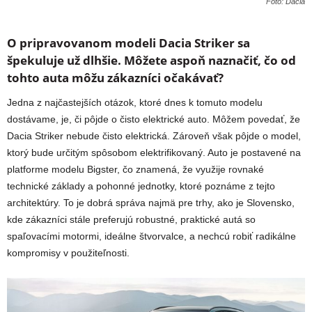
Foto: Dacia
O pripravovanom modeli Dacia Striker sa
špekuluje už dlhšie. Môžete aspoň naznačiť, čo od
tohto auta môžu zákazníci očakávať?
Jedna z najčastejších otázok, ktoré dnes k tomuto modelu
dostávame, je, či pôjde o čisto elektrické auto. Môžem povedať, že
Dacia Striker nebude čisto elektrická. Zároveň však pôjde o model,
ktorý bude určitým spôsobom elektrifikovaný. Auto je postavené na
platforme modelu Bigster, čo znamená, že využije rovnaké
technické základy a pohonné jednotky, ktoré poznáme z tejto
architektúry. To je dobrá správa najmä pre trhy, ako je Slovensko,
kde zákazníci stále preferujú robustné, praktické autá so
spaľovacími motormi, ideálne štvorvalce, a nechcú robiť radikálne
kompromisy v použiteľnosti.