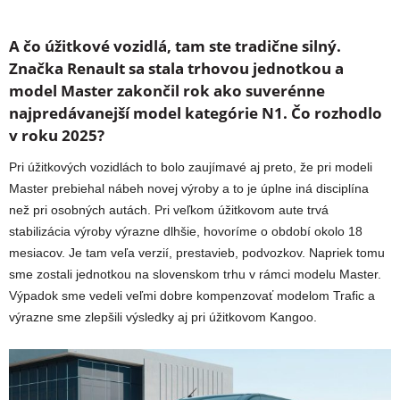
A čo úžitkové vozidlá, tam ste tradične silný.
Značka Renault sa stala trhovou jednotkou a
model Master zakončil rok ako suverénne
najpredávanejší model kategórie N1. Čo rozhodlo
v roku 2025?
Pri úžitkových vozidlách to bolo zaujímavé aj preto, že pri modeli
Master prebiehal nábeh novej výroby a to je úplne iná disciplína
než pri osobných autách. Pri veľkom úžitkovom aute trvá
stabilizácia výroby výrazne dlhšie, hovoríme o období okolo 18
mesiacov. Je tam veľa verzií, prestavieb, podvozkov. Napriek tomu
sme zostali jednotkou na slovenskom trhu v rámci modelu Master.
Výpadok sme vedeli veľmi dobre kompenzovať modelom Trafic a
výrazne sme zlepšili výsledky aj pri úžitkovom Kangoo.