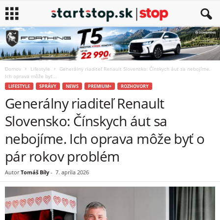
Domov
Lifestyle
Generálny riaditeľ Renault Slovensko: Čínskych áut sa nebojíme.
Ich oprava môže byť...
LIFESTYLE
SPRÁVY
NEWS
PREMIUM+
ROZHOVORY
Generálny riaditeľ Renault
Slovensko: Čínskych áut sa
nebojíme. Ich oprava môže byť o
pár rokov problém
Autor
Tomáš Bíly
-
7. apríla 2026