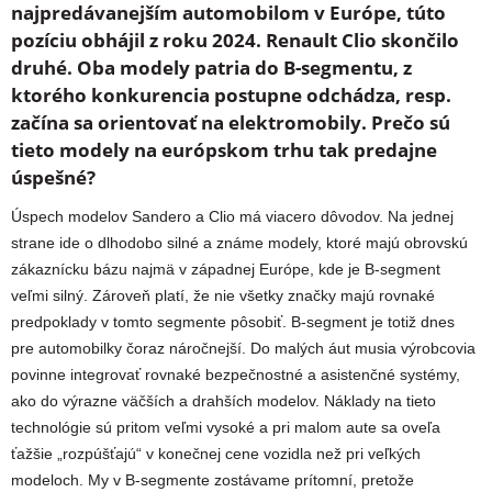
najpredávanejším automobilom v Európe, túto
pozíciu obhájil z roku 2024. Renault Clio skončilo
druhé. Oba modely patria do B-segmentu, z
ktorého konkurencia postupne odchádza, resp.
začína sa orientovať na elektromobily. Prečo sú
tieto modely na európskom trhu tak predajne
úspešné?
Úspech modelov Sandero a Clio má viacero dôvodov. Na jednej
strane ide o dlhodobo silné a známe modely, ktoré majú obrovskú
zákaznícku bázu najmä v západnej Európe, kde je B-segment
veľmi silný. Zároveň platí, že nie všetky značky majú rovnaké
predpoklady v tomto segmente pôsobiť. B-segment je totiž dnes
pre automobilky čoraz náročnejší. Do malých áut musia výrobcovia
povinne integrovať rovnaké bezpečnostné a asistenčné systémy,
ako do výrazne väčších a drahších modelov. Náklady na tieto
technológie sú pritom veľmi vysoké a pri malom aute sa oveľa
ťažšie „rozpúšťajú“ v konečnej cene vozidla než pri veľkých
modeloch. My v B-segmente zostávame prítomní, pretože