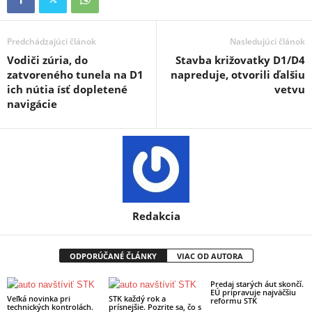
Predchádzajúci článok
Nasledujúci článok
Vodiči zúria, do
Stavba križovatky D1/D4
zatvoreného tunela na D1
napreduje, otvorili ďalšiu
ich nútia ísť dopletené
vetvu
navigácie
Redakcia
ODPORÚČANÉ ČLÁNKY
VIAC OD AUTORA
Predaj starých áut skončí.
EÚ pripravuje najväčšiu
Veľká novinka pri
STK každý rok a
reformu STK
technických kontrolách.
prísnejšie. Pozrite sa, čo s