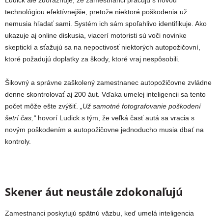
technológiou efektívnejšie, pretože niektoré poškodenia už
nemusia hľadať sami. Systém ich sám spoľahlivo identifikuje. Ako
ukazuje aj online diskusia, viacerí motoristi sú voči novinke
skeptickí a sťažujú sa na nepoctivosť niektorých autopožičovní,
ktoré požadujú doplatky za škody, ktoré vraj nespôsobili.
Šikovný a správne zaškolený zamestnanec autopožičovne zvládne
denne skontrolovať aj 200 áut. Vďaka umelej inteligencii sa tento
počet môže ešte zvýšiť.
„Už samotné fotografovanie poškodení
šetrí čas,“
hovorí Ludick s tým, že veľká časť autá sa vracia s
novým poškodením a autopožičovne jednoducho musia dbať na
kontroly.
Skener áut neustále zdokonaľujú
Zamestnanci poskytujú spätnú väzbu, keď umelá inteligencia