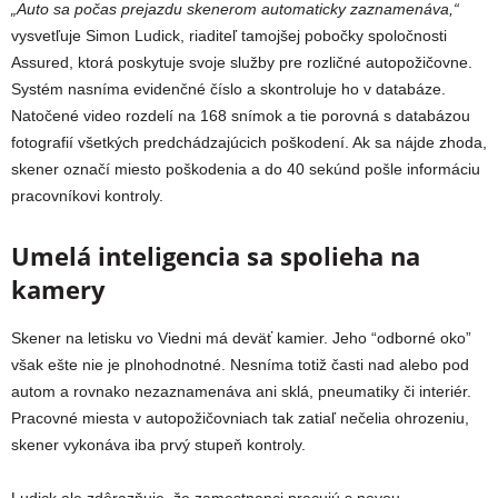
„Auto sa počas prejazdu skenerom automaticky zaznamenáva,“
vysvetľuje Simon Ludick, riaditeľ tamojšej pobočky spoločnosti
Assured, ktorá poskytuje svoje služby pre rozličné autopožičovne.
Systém nasníma evidenčné číslo a skontroluje ho v databáze.
Natočené video rozdelí na 168 snímok a tie porovná s databázou
fotografií všetkých predchádzajúcich poškodení. Ak sa nájde zhoda,
skener označí miesto poškodenia a do 40 sekúnd pošle informáciu
pracovníkovi kontroly.
Umelá inteligencia sa spolieha na
kamery
Skener na letisku vo Viedni má deväť kamier. Jeho “odborné oko”
však ešte nie je plnohodnotné. Nesníma totiž časti nad alebo pod
autom a rovnako nezaznamenáva ani sklá, pneumatiky či interiér.
Pracovné miesta v autopožičovniach tak zatiaľ nečelia ohrozeniu,
skener vykonáva iba prvý stupeň kontroly.
Ludick ale zdôrazňuje, že zamestnanci pracujú s novou