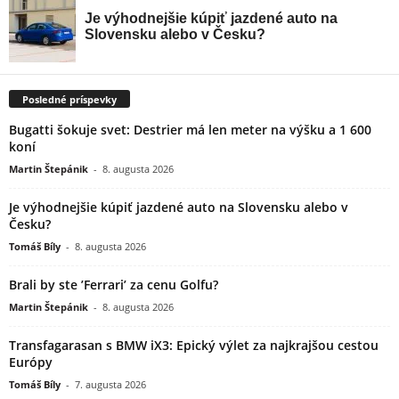
Posledné príspevky
Bugatti šokuje svet: Destrier má len meter na výšku a 1 600
koní
Martin Štepánik
-
8. augusta 2026
Je výhodnejšie kúpiť jazdené auto na Slovensku alebo v
Česku?
Tomáš Bíly
-
8. augusta 2026
Brali by ste ’Ferrari’ za cenu Golfu?
Martin Štepánik
-
8. augusta 2026
Transfagarasan s BMW iX3: Epický výlet za najkrajšou cestou
Európy
Tomáš Bíly
-
7. augusta 2026