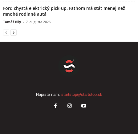
Ford chystá elektrický pick-up. Fathom má stáť menej než
mnohé rodinné autá
Tomáš Bíly
-
7. augusta 2026
Napíšte nám:
startstop@startstop.sk