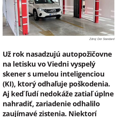
Zdroj: Der Standard
Už rok nasadzujú autopožičovne
na letisku vo Viedni vyspelý
skener s umelou inteligenciou
(KI), ktorý odhaľuje poškodenia.
Aj keď ľudí nedokáže zatiaľ úplne
nahradiť, zariadenie odhalilo
zaujímavé zistenia. Niektorí