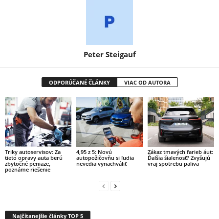
Peter Steigauf
ODPORÚČANÉ ČLÁNKY
VIAC OD AUTORA
Triky autoservisov: Za
4,95 z 5: Novú
Zákaz tmavých farieb áut:
tieto opravy auta berú
autopožičovňu si ľudia
Ďalšia šialenosť? Zvyšujú
zbytočné peniaze,
nevedia vynachváliť
vraj spotrebu paliva
poznáme riešenie
Najčítanejšie články TOP 5