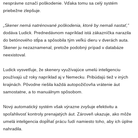
nesprávne označí poškodenie. Vďaka tomu sa celý systém
priebežne zlepšuje.
„Skener nemá natrénované poškodenia, ktoré by nemali nastať,“
dodáva Ludick. Prednedávnom napríklad istá zákazníčka narazila
do betónového stĺpa a spôsobila tým veľkú dieru v dverách auta.
Skener ju nezaznamenal, pretože podobný prípad v databáze
neexistoval.
Ludick vysvetľuje, že skenery využívajúce umelú inteligenciu
používajú už roky napríklad aj v Nemecku. Pribúdajú tiež v iných
krajinách. Pôvodne riešila každá autopožičovňa vrátenie áut
samostatne, a to manuálnym spôsobom.
Nový automatický systém však výrazne zvyšuje efektivitu a
spoľahlivosť kontroly prenajatých áut. Zároveň ukazuje, ako môže
umelá inteligencia dopĺňať prácu ľudí namiesto toho, aby ich úplne
nahradila.