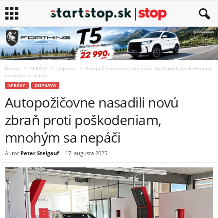
Domov
SPRÁVY
Doprava
Autopožičovne nasadili novú zbraň proti poškodeniam,
mnohým sa nepáči
SPRÁVY
DOPRAVA
Autopožičovne nasadili novú
zbraň proti poškodeniam,
mnohým sa nepáči
Autor
Peter Steigauf
-
17. augusta 2025