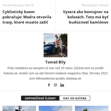
Predchádzajúci článok
Nasledujúci článok
Cyklistický boom
Vyzerá ako kontajner na
pokračuje: Modra otvorila
kolesách. Toto má byť
trasy, ktoré musíte zažiť
budúcnosť kamiónov
Tomáš Bíly
Práci redaktora sa venujem už viac než 20 rokov. Začínal som na portáli
Autovia.sk, neskôr som sa stal členom redakcie magazínu Stop. Od roku 2022
som šéfredaktorom portálu startstop.sk.
ODPORÚČANÉ ČLÁNKY
VIAC OD AUTORA