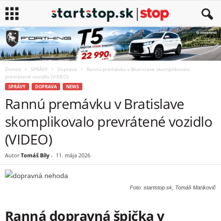
Domov
SPRÁVY
Doprava
Rannú premávku v Bratislave skomplikovalo
prevrátené vozidlo (VIDEO)
SPRÁVY
DOPRAVA
NEWS
Rannú premávku v Bratislave
skomplikovalo prevrátené vozidlo
(VIDEO)
Autor
Tomáš Bíly
-
11. mája 2026
Foto: startstop.sk, Tomáš Marikovič
Ranná dopravná špička v