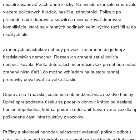
museli zasahovať záchranné zložky. Na miesto okamžite smerovalo
viacero policajných hliadok, hasiči aj zdravotníci. Policajti po
príchode riadili dopravu a snažili sa minimalizovať dopravné
komplikácie, ktoré sa v ranných hodinách veľmi rýchlo rozšírili aj do
okolitých ulíc.
Zranených účastníkov nehody previezli záchranári do jednej z
bratislavských nemocníc. Rozsah ich zranení zatiaľ polícia
nešpecifikovala. Podľa doterajších informácií však pri nehode nebol
zranený nikto ďalší, čo možno vzhľadom na hustotu rannej
premávky považovať za veľké šťastie.
Doprava na Trnavskej ceste bola obmedzená viac než dve hodiny.
Úplné sprejazdnenie úseku sa podarilo obnoviť krátko po desiatej
hodine dopoludnia, keď sa podarilo odstrániť havarované vozidlo aj
poškodené časti infraštruktúry z vozovky.
Príčiny a okolnosti nehody v súčasnosti vyšetrujú policajti odboru
dopravných nehôd Krajského dopravného inšpektorátu v Bratislave.