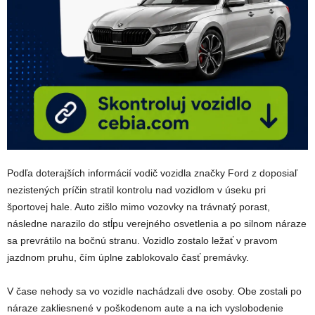
Podľa doterajších informácií vodič vozidla značky Ford z doposiaľ
nezistených príčin stratil kontrolu nad vozidlom v úseku pri
športovej hale. Auto zišlo mimo vozovky na trávnatý porast,
následne narazilo do stĺpu verejného osvetlenia a po silnom náraze
sa prevrátilo na bočnú stranu. Vozidlo zostalo ležať v pravom
jazdnom pruhu, čím úplne zablokovalo časť premávky.
V čase nehody sa vo vozidle nachádzali dve osoby. Obe zostali po
náraze zakliesnené v poškodenom aute a na ich vyslobodenie