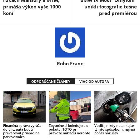
prináša výkon vyše 1000
unikli fotografie tesne
koní
pred premiérou
Robo Franc
ODPORÚČANÉ ČLÁNKY
VIAC OD AUTORA
Finančná správa vyráža
Zbytočne si koledujete o
Vodiči, nikdy netankujte
do ulíc, autá budú
pokutu. TOTO pri
týmto spôsobom, najmä
preverovať priamo na
prevoze nákladu nerobte
počas horúčav
parkoviskách