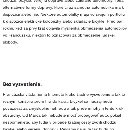
chôdzu, bicykle, verejnú dopravu alebo zdieľané automobily. Teda
alternatívne formy dopravy, ktoré či už samotná automobilka má k
dispozícií alebo nie. Niektoré automobilky majú vo svojom portfóliu
k dispozícií elektrické kolobežky alebo skladacie bicykle. Pred pár
rokmi, keď sa prvý krát objavila myšlienka obmedzenia automobilov
vo Francúzsku, niektorí to označovali za obmedzenie ľudskej
slobody.
Bez vysvetlenia.
Francúzska vláda nemá k tomuto kroku žiadne vysvetlenie a tak to
rôznym konšpirátorom hrá do karát. Bicykel sa naozaj nedá
považovať za zmysluplnú náhradu a tak príde mnohým tento krok
absurdný. Od Marca tak nebudete môcť propagovať auto, pokiaľ
nespomeniete, aby ľudia v prípade kratšej cesty zvolili chôdzu,
bicykel alebo verejnú dopravu. Reklamy na autá tak budú po