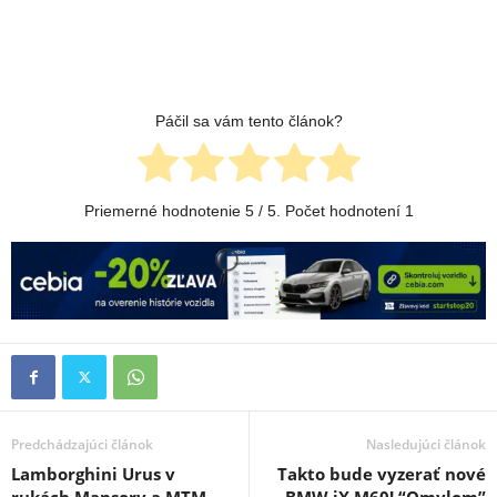
Páčil sa vám tento článok?
Priemerné hodnotenie
5
/ 5. Počet hodnotení
1
Predchádzajúci článok
Nasledujúci článok
Lamborghini Urus v
Takto bude vyzerať nové
rukách Mansory a MTM,
BMW iX M60! “Omylom”