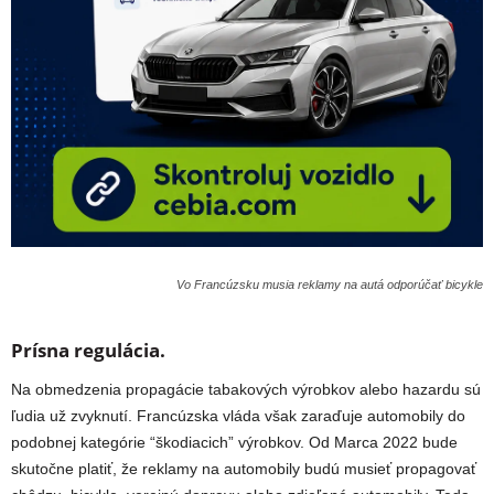
Vo Francúzsku musia reklamy na autá odporúčať bicykle
Prísna regulácia.
Na obmedzenia propagácie tabakových výrobkov alebo hazardu sú
ľudia už zvyknutí. Francúzska vláda však zaraďuje automobily do
podobnej kategórie “škodiacich” výrobkov. Od Marca 2022 bude
skutočne platiť, že reklamy na automobily budú musieť propagovať