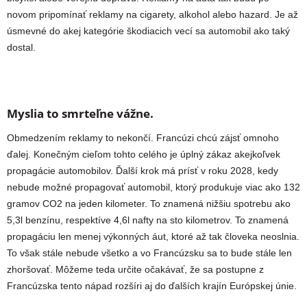
novom pripomínať reklamy na cigarety, alkohol alebo hazard. Je až
úsmevné do akej kategórie škodiacich vecí sa automobil ako taký
dostal.
Myslia to smrteľne vážne.
Obmedzením reklamy to nekončí. Francúzi chcú zájsť omnoho
ďalej. Konečným cieľom tohto celého je úplný zákaz akejkoľvek
propagácie automobilov. Ďalší krok má prísť v roku 2028, kedy
nebude možné propagovať automobil, ktorý produkuje viac ako 132
gramov CO2 na jeden kilometer. To znamená nižšiu spotrebu ako
5,3l benzínu, respektíve 4,6l nafty na sto kilometrov. To znamená
propagáciu len menej výkonných áut, ktoré až tak človeka neoslnia.
To však stále nebude všetko a vo Francúzsku sa to bude stále len
zhoršovať. Môžeme teda určite očakávať, že sa postupne z
Francúzska tento nápad rozšíri aj do ďalších krajín Európskej únie.