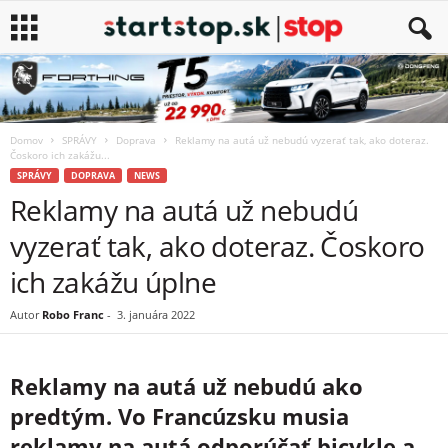
Domov
SPRÁVY
Doprava
Reklamy na autá už nebudú vyzerať tak, ako doteraz.
Čoskoro ich zakážu...
SPRÁVY
DOPRAVA
NEWS
Reklamy na autá už nebudú
vyzerať tak, ako doteraz. Čoskoro
ich zakážu úplne
Autor
Robo Franc
-
3. januára 2022
Reklamy na autá už nebudú ako
predtým. Vo Francúzsku musia
reklamy na autá odporúčať bicykle a