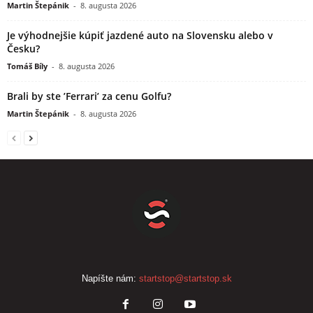
Martin Štepánik
-
8. augusta 2026
Je výhodnejšie kúpiť jazdené auto na Slovensku alebo v
Česku?
Tomáš Bíly
-
8. augusta 2026
Brali by ste ’Ferrari’ za cenu Golfu?
Martin Štepánik
-
8. augusta 2026
Napíšte nám:
startstop@startstop.sk