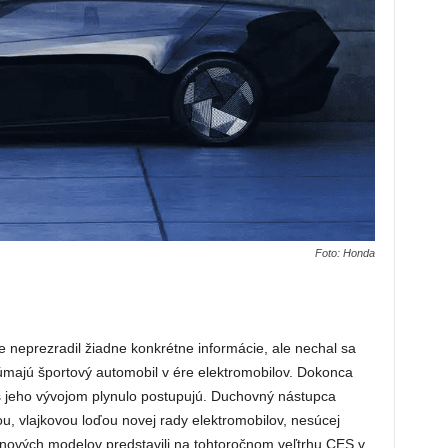
Foto: Honda
neprezradil žiadne konkrétne informácie, ale nechal sa
úmajú športový automobil v ére elektromobilov. Dokonca
 s jeho vývojom plynulo postupujú. Duchovný nástupca
u, vlajkovou loďou novej rady elektromobilov, nesúcej
 nových modelov predstavili na tohtoročnom veľtrhu CES v