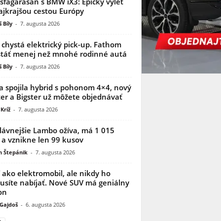
sfagarasan s BMW iX3: Epický výlet
ajkrajšou cestou Európy
 Bíly
-
7. augusta 2026
 chystá elektrický pick-up. Fathom
táť menej než mnohé rodinné autá
 Bíly
-
7. augusta 2026
a spojila hybrid s pohonom 4×4, nový
er a Bigster už môžete objednávať
Kríž
-
7. augusta 2026
lávnejšie Lambo ožíva, má 1 015
 a vznikne len 99 kusov
n Štepánik
-
7. augusta 2026
í ako elektromobil, ale nikdy ho
síte nabíjať. Nové SUV má geniálny
on
 Gajdoš
-
6. augusta 2026