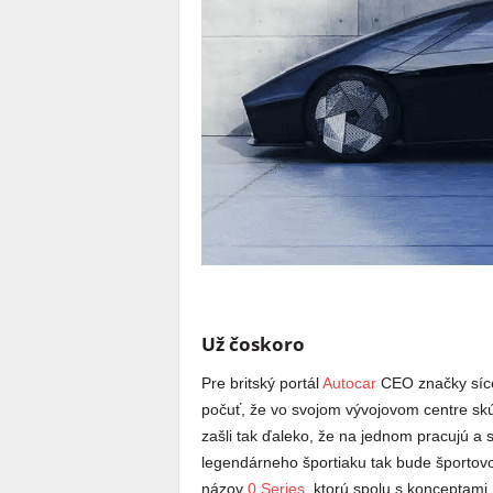
Už čoskoro
Pre britský portál
Autocar
CEO značky síce 
počuť, že vo svojom vývojovom centre sk
zašli tak ďaleko, že na jednom pracujú a
legendárneho športiaku tak bude športovo
názov
0 Series
, ktorú spolu s konceptami