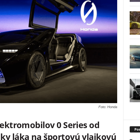
Foto: Honda
lektromobilov 0 Series od
Pos
ky láka na športovú vlajkovú