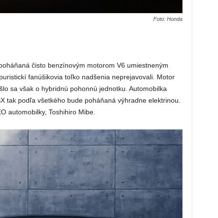
Foto: Honda
la poháňaná čisto benzínovým motorom V6 umiestneným
uristickí fanúšikovia toľko nadšenia neprejavovali. Motor
šlo sa však o hybridnú pohonnú jednotku. Automobilka
NSX tak podľa všetkého bude poháňaná výhradne elektrinou.
O automobilky, Toshihiro Mibe.