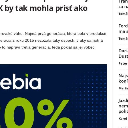
Tran
 by tak mohla prísť ako
za n
Tomáš
Ford
má s
rovskú váhu. Najmä prvá generácia, ktorá bola v produkcii
Tomáš
erácia z roku 2015 nezožala taký úspech, v aký samotná
to napraví tretia generácia, teda pokiaľ sa jej vôbec
Daci
Dust
Peter 
Najs
koní
Marti
Jazd
nemu
poh
Karol