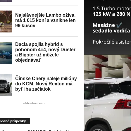
- Advertisement -
ledné príspevky