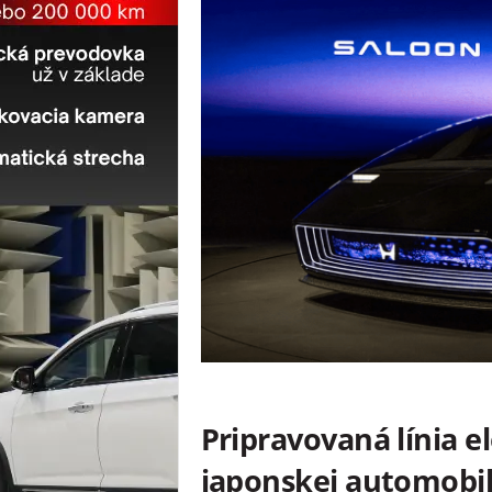
Pripravovaná línia e
japonskej automobil