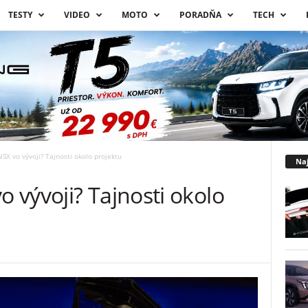
TESTY
VIDEO
MOTO
PORADŇA
TECH
X vo vývoji? Tajnosti okolo projektu
Naj
 vývoji? Tajnosti okolo