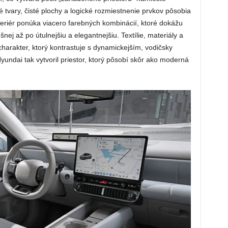
tvary, čisté plochy a logické rozmiestnenie prvkov pôsobia
teriér ponúka viacero farebných kombinácií, ktoré dokážu
nej až po útulnejšiu a elegantnejšiu. Textílie, materiály a
charakter, ktorý kontrastuje s dynamickejším, vodičsky
undai tak vytvoril priestor, ktorý pôsobí skôr ako moderná