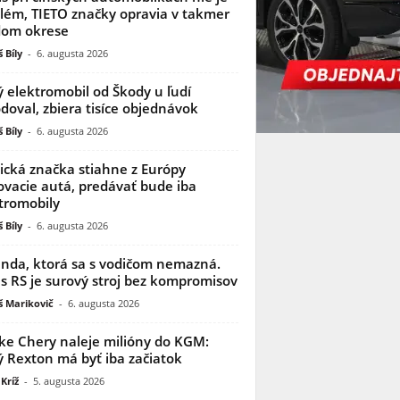
lém, TIETO značky opravia v takmer
dom okrese
 Bíly
-
6. augusta 2026
 elektromobil od Škody u ľudí
doval, zbiera tisíce objednávok
 Bíly
-
6. augusta 2026
ická značka stiahne z Európy
ovacie autá, predávať bude iba
tromobily
 Bíly
-
6. augusta 2026
nda, ktorá sa s vodičom nemazná.
s RS je surový stroj bez kompromisov
 Marikovič
-
6. augusta 2026
ke Chery naleje milióny do KGM:
 Rexton má byť iba začiatok
Kríž
-
5. augusta 2026