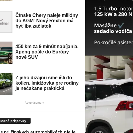
- Advertisement -
ledné príspevky
is pri čínskych automobilkách nie je