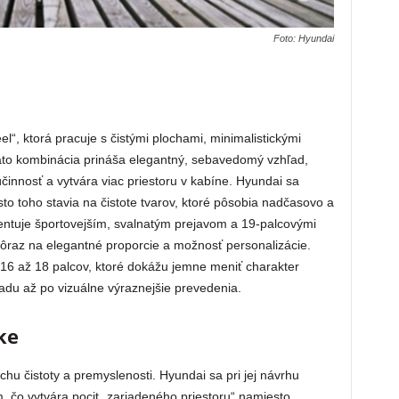
Foto: Hyundai
eel“, ktorá pracuje s čistými plochami, minimalistickými
Táto kombinácia prináša elegantný, sebavedomý vzhľad,
innosť a vytvára viac priestoru v kabíne. Hyundai sa
sto toho stavia na čistote tvarov, ktoré pôsobia nadčasovo a
zentuje športovejším, svalnatým prejavom a 19-palcovými
ôraz na elegantné proporcie a možnosť personalizácie.
i 16 až 18 palcov, ktoré dokážu jemne meniť charakter
adu až po vizuálne výraznejšie prevedenia.
ke
u čistoty a premyslenosti. Hyundai sa pri jej návrhu
 čo vytvára pocit „zariadeného priestoru“ namiesto