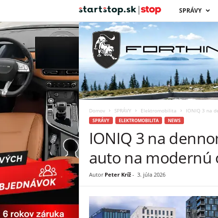
s
SPRÁVY
t
a
r
t
Domov
SPRÁVY
Elektromobilita
IONIQ 3 na d
s
SPRÁVY
ELEKTROMOBILITA
NEWS
IONIQ 3 na dennom
t
auto na modernú 
o
Autor
Peter Kríž
-
3. júla 2026
p