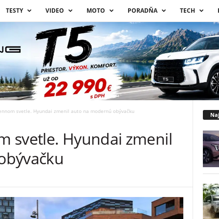
TESTY
VIDEO
MOTO
PORADŇA
TECH
ennom svetle. Hyundai zmenil auto na modernú obývačku
Naj
 svetle. Hyundai zmenil
obývačku