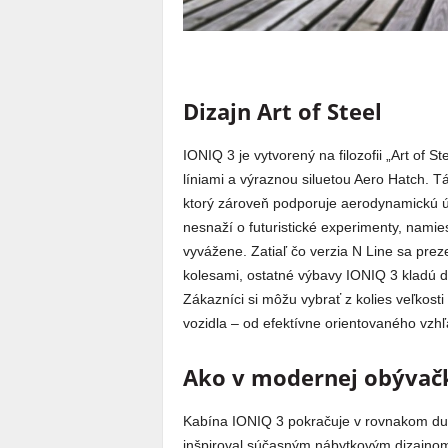
Dizajn Art of Steel
IONIQ 3 je vytvorený na filozofii „Art of St
líniami a výraznou siluetou Aero Hatch. 
ktorý zároveň podporuje aerodynamickú úč
nesnaží o futuristické experimenty, namie
vyvážene. Zatiaľ čo verzia N Line sa pre
kolesami, ostatné výbavy IONIQ 3 kladú d
Zákazníci si môžu vybrať z kolies veľkost
vozidla – od efektívne orientovaného vzhľ
Ako v modernej obývač
Kabína IONIQ 3 pokračuje v rovnakom duch
inšpiroval súčasným nábytkovým dizajnom,