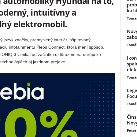
 automobilky Hyundai na to,
prob
derný, intuitívny a
kaž
Tomáš
ný elektromobil.
Nový
zabo
 jazyk značky, premyslený interiér inšpirovaný
Tomáš
ciu infotainmentu Pleos Connect, ktorá mení spôsob,
 IONIQ 3 vznikal od začiatku s dôrazom na európske
Ikon
 technológiách aj jazdnom prejave.
spaľ
elek
Tomáš
Lege
Focu
Tomáš
Číns
Nový
Peter 