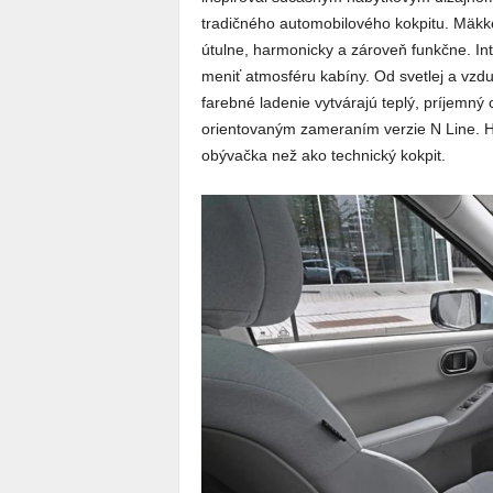
tradičného automobilového kokpitu. Mäkké 
útulne, harmonicky a zároveň funkčne. In
meniť atmosféru kabíny. Od svetlej a vzduš
farebné ladenie vytvárajú teplý, príjemný 
orientovaným zameraním verzie N Line. Hy
obývačka než ako technický kokpit.