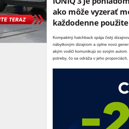
IONIQ 3 je pohľadom
ako môže vyzerať mo
každodenne použiteľ
Kompaktný hatchback spája čistý dizajnový
nábytkovým dizajnom a úplne novú generá
akým vodiči komunikujú so svojím autom.
potreby, čo sa odráža v jeho proporciách,