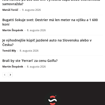
samovražda?
Matúš Toráč
-
9. augusta 2026
Bugatti šokuje svet: Destrier má len meter na výšku a 1 600
koní
Martin Štepánik
-
8. augusta 2026
Je výhodnejšie kúpiť jazdené auto na Slovensku alebo v
Česku?
Tomáš Bíly
-
8. augusta 2026
Brali by ste ’Ferrari’ za cenu Golfu?
Martin Štepánik
-
8. augusta 2026