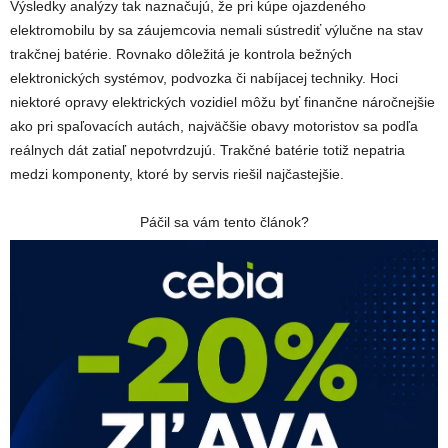
Výsledky analýzy tak naznačujú, že pri kúpe ojazdeného
elektromobilu by sa záujemcovia nemali sústrediť výlučne na stav
trakčnej batérie. Rovnako dôležitá je kontrola bežných
elektronických systémov, podvozka či nabíjacej techniky. Hoci
niektoré opravy elektrických vozidiel môžu byť finančne náročnejšie
ako pri spaľovacích autách, najväčšie obavy motoristov sa podľa
reálnych dát zatiaľ nepotvrdzujú. Trakčné batérie totiž nepatria
medzi komponenty, ktoré by servis riešil najčastejšie.
Páčil sa vám tento článok?