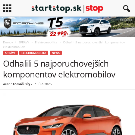
Domov
SPRÁVY
Elektromobilita
Odhalili 5 najporuchovejších komponentov
elektromobilov
SPRÁVY
ELEKTROMOBILITA
NEWS
Odhalili 5 najporuchovejších
komponentov elektromobilov
Autor
Tomáš Bíly
-
7. júla 2026