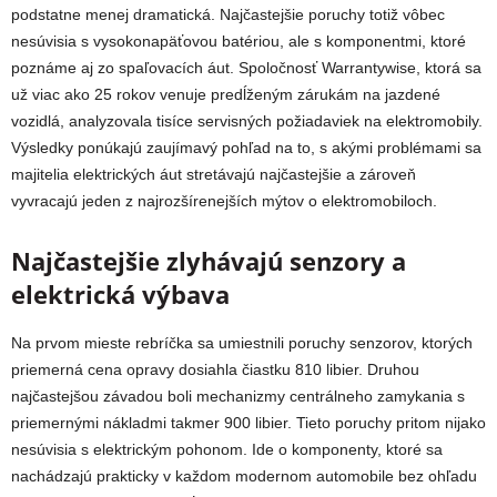
podstatne menej dramatická. Najčastejšie poruchy totiž vôbec
nesúvisia s vysokonapäťovou batériou, ale s komponentmi, ktoré
poznáme aj zo spaľovacích áut. Spoločnosť Warrantywise, ktorá sa
už viac ako 25 rokov venuje predĺženým zárukám na jazdené
vozidlá, analyzovala tisíce servisných požiadaviek na elektromobily.
Výsledky ponúkajú zaujímavý pohľad na to, s akými problémami sa
majitelia elektrických áut stretávajú najčastejšie a zároveň
vyvracajú jeden z najrozšírenejších mýtov o elektromobiloch.
Najčastejšie zlyhávajú senzory a
elektrická výbava
Na prvom mieste rebríčka sa umiestnili poruchy senzorov, ktorých
priemerná cena opravy dosiahla čiastku 810 libier. Druhou
najčastejšou závadou boli mechanizmy centrálneho zamykania s
priemernými nákladmi takmer 900 libier. Tieto poruchy pritom nijako
nesúvisia s elektrickým pohonom. Ide o komponenty, ktoré sa
nachádzajú prakticky v každom modernom automobile bez ohľadu