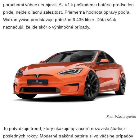
poruchami vôbec neobjavili. Ak už k poškodeniu batérie predsa len
príde, nejde o lacnú záležitosť. Priemerná hodnota opravy podľa
Warrantywise predstavuje približne 6 435 libier. Dáta však
naznačujú, že ide skôr o výnimočné prípady.
Foto: Warrantywise
To potvrdzuje trend, ktorý ukazujú aj viaceré nezávislé štúdie z
posledných rokov. Moderné trakčné batérie si vo väčšine prípadov