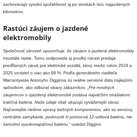
zachovávajú vysokú spoľahlivosť aj po stovkách tisíc najazdených
kilometrov.
Rastúci záujem o jazdené
elektromobily
Spoločnosť zároveň upozorňuje, že záujem o jazdené elektromobily
neustále rastie. Tomu zodpovedá aj prudký nárast predaja
predĺžených záruk pre elektrické vozidlá, ktorý medzi rokmi 2024 a
2025 vzrástol o viac ako 68 %. Podľa generálneho riaditeľa
Warrantywise Antonyho Digginsa sú reálne servisné dáta najlepším
spôsobom, ako odbúrať obavy zákazníkov. „
Pre mnohých
záujemcov o ojazdený elektromobil zostáva najväčším strašiakom
trakčná batéria. Naše údaje však ukazujú vyváženejší obraz.
Najčastejšie riešime opravy bežných komponentov, ako sú senzory,
centrálne zamykanie, podvozok či pomocná 12-voltová batéria, nie
samotnú vysokonapäťovú batériu,
“ uviedol Diggins.