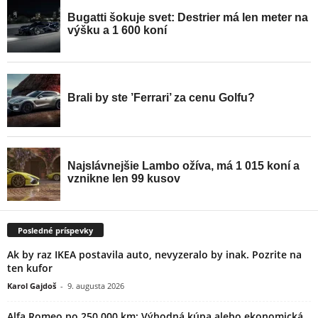
Posledné príspevky
Ak by raz IKEA postavila auto, nevyzeralo by inak. Pozrite na
ten kufor
Karol Gajdoš
-
9. augusta 2026
Alfa Romeo po 250 000 km: Výhodná kúpa alebo ekonomická