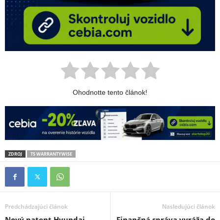
Ohodnotte tento článok!
ZDROJ
TS WARRANTYWISE
Predchádzajúci článok
Nasledujúci článok
Nový patent Hyundai
Finančná správa vyráža do