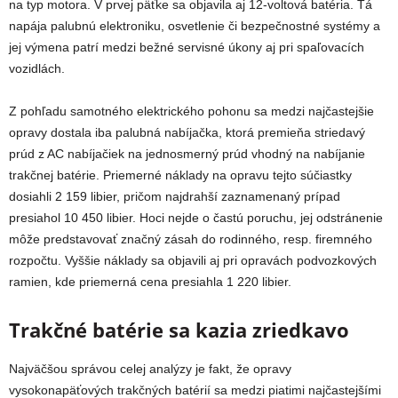
na typ motora. V prvej päťke sa objavila aj 12-voltová batéria. Tá
napája palubnú elektroniku, osvetlenie či bezpečnostné systémy a
jej výmena patrí medzi bežné servisné úkony aj pri spaľovacích
vozidlách.
Z pohľadu samotného elektrického pohonu sa medzi najčastejšie
opravy dostala iba palubná nabíjačka, ktorá premieňa striedavý
prúd z AC nabíjačiek na jednosmerný prúd vhodný na nabíjanie
trakčnej batérie. Priemerné náklady na opravu tejto súčiastky
dosiahli 2 159 libier, pričom najdrahší zaznamenaný prípad
presiahol 10 450 libier. Hoci nejde o častú poruchu, jej odstránenie
môže predstavovať značný zásah do rodinného, resp. firemného
rozpočtu. Vyššie náklady sa objavili aj pri opravách podvozkových
ramien, kde priemerná cena presiahla 1 220 libier.
Trakčné batérie sa kazia zriedkavo
Najväčšou správou celej analýzy je fakt, že opravy
vysokonapäťových trakčných batérií sa medzi piatimi najčastejšími