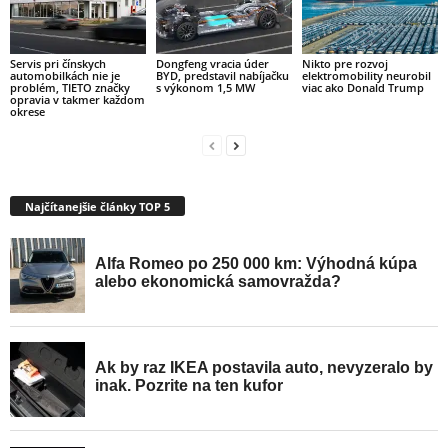
Servis pri čínskych
Dongfeng vracia úder
Nikto pre rozvoj
automobilkách nie je
BYD, predstavil nabíjačku
elektromobility neurobil
problém, TIETO značky
s výkonom 1,5 MW
viac ako Donald Trump
opravia v takmer každom
okrese
Najčítanejšie články TOP 5