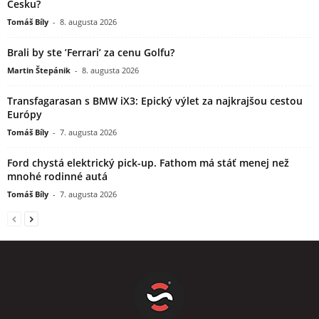
Česku?
Tomáš Bíly
-
8. augusta 2026
Brali by ste ’Ferrari’ za cenu Golfu?
Martin Štepánik
-
8. augusta 2026
Transfagarasan s BMW iX3: Epický výlet za najkrajšou cestou
Európy
Tomáš Bíly
-
7. augusta 2026
Ford chystá elektrický pick-up. Fathom má stáť menej než
mnohé rodinné autá
Tomáš Bíly
-
7. augusta 2026