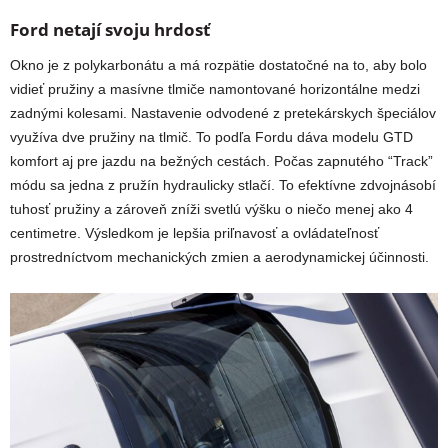
Ford netají svoju hrdosť
Okno je z polykarbonátu a má rozpätie dostatočné na to, aby bolo
vidieť pružiny a masívne tlmiče namontované horizontálne medzi
zadnými kolesami. Nastavenie odvodené z pretekárskych špeciálov
využíva dve pružiny na tlmič. To podľa Fordu dáva modelu GTD
komfort aj pre jazdu na bežných cestách. Počas zapnutého “Track”
módu sa jedna z pružín hydraulicky stlačí. To efektívne zdvojnásobí
tuhosť pružiny a zároveň zníži svetlú výšku o niečo menej ako 4
centimetre. Výsledkom je lepšia priľnavosť a ovládateľnosť
prostredníctvom mechanických zmien a aerodynamickej účinnosti.