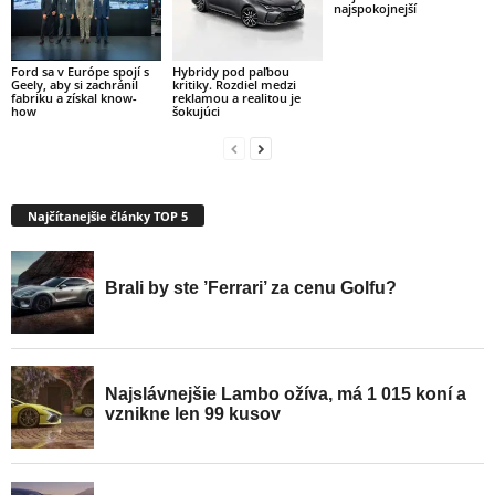
najspokojnejší
Ford sa v Európe spojí s
Hybridy pod paľbou
Geely, aby si zachránil
kritiky. Rozdiel medzi
fabriku a získal know-
reklamou a realitou je
how
šokujúci
Najčítanejšie články TOP 5