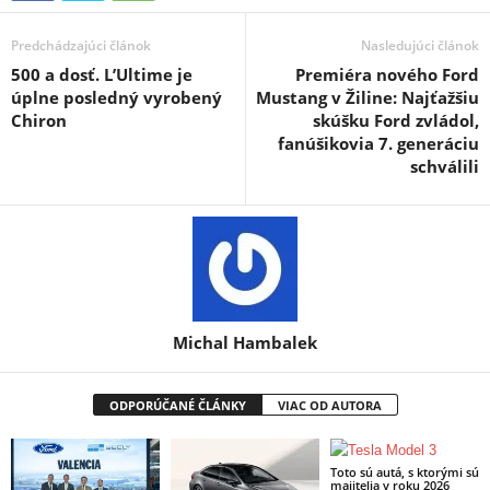
Predchádzajúci článok
Nasledujúci článok
500 a dosť. L’Ultime je
Premiéra nového Ford
úplne posledný vyrobený
Mustang v Žiline: Najťažšiu
Chiron
skúšku Ford zvládol,
fanúšikovia 7. generáciu
schválili
Michal Hambalek
ODPORÚČANÉ ČLÁNKY
VIAC OD AUTORA
Toto sú autá, s ktorými sú
majitelia v roku 2026