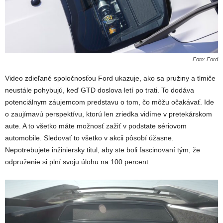
Foto: Ford
Video zdieľané spoločnosťou Ford ukazuje, ako sa pružiny a tlmiče
neustále pohybujú, keď GTD doslova letí po trati. To dodáva
potenciálnym záujemcom predstavu o tom, čo môžu očakávať. Ide
o zaujímavú perspektívu, ktorú len zriedka vidíme v pretekárskom
aute. A to všetko máte možnosť zažiť v podstate sériovom
automobile. Sledovať to všetko v akcii pôsobí úžasne.
Nepotrebujete inžiniersky titul, aby ste boli fascinovaní tým, že
odpruženie si plní svoju úlohu na 100 percent.