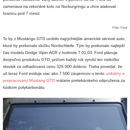
zameriava na rekordné kolo na Nurburgringu a chce atakovať
hranicu pod 7 minút.
Foto: Ford
To by z Mustangu GTD urobilo najrýchlejšie americké sériové auto,
ktoré by prekonalo slučku Nordschleife. Tým by prekonalo najlepší
čas modelu Dodge Viper ACR v hodnote 7:01,03. Ford plánuje
dvojročnú produkciu GTD, pričom každý rok vyrobí len niekoľko
stoviek za odhadovanú cenu 325 000 dolárov. Treba povedať, že
už teraz Ford eviduje viac ako 7 500 záujemcov o tento
unikátny a
prepracovaný Mustang GTD
vrátane pretekárskeho odpruženia za
kúskom polykarbonátu.