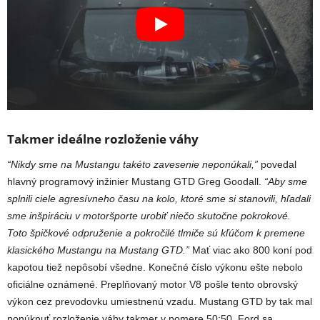
Takmer ideálne rozloženie váhy
“Nikdy sme na Mustangu takéto zavesenie neponúkali,”
povedal
hlavný programový inžinier Mustang GTD Greg Goodall.
“Aby sme
splnili ciele agresívneho času na kolo, ktoré sme si stanovili, hľadali
sme inšpiráciu v motoršporte urobiť niečo skutočne pokrokové.
Toto špičkové odpruženie a pokročilé tlmiče sú kľúčom k premene
klasického Mustangu na Mustang GTD.”
Mať viac ako 800 koní pod
kapotou tiež nepôsobí všedne. Konečné číslo výkonu ešte nebolo
oficiálne oznámené. Preplňovaný motor V8 pošle tento obrovský
výkon cez prevodovku umiestnenú vzadu. Mustang GTD by tak mal
ponúknuť rozloženie váhy takmer v pomere 50:50. Ford sa