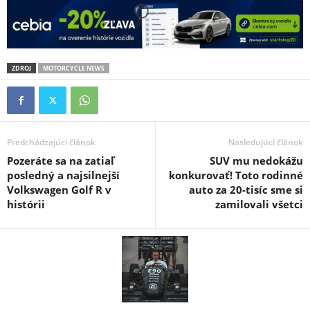
ZDROJ
MOTORCYCLE NEWS
Predchádzajúci článok
Nasledujúci článok
Pozeráte sa na zatiaľ
SUV mu nedokážu
posledný a najsilnejší
konkurovať! Toto rodinné
Volkswagen Golf R v
auto za 20-tisíc sme si
histórii
zamilovali všetci