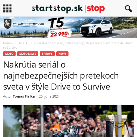
Domov
MOTO
Nakrútia seriál o najnebezpečnejších pretekoch sveta v štýle Drive
to Survive
MOTO
MOTO NEWS
SPRÁVY
NEWS
Nakrútia seriál o
najnebezpečnejších pretekoch
sveta v štýle Drive to Survive
Autor
Tomáš Fialka
-
26. júna 2024