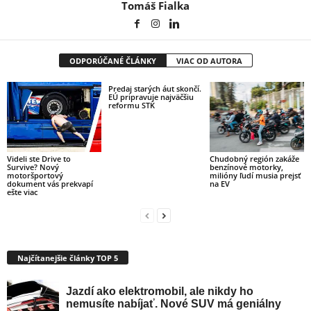
Tomáš Fialka
ODPORÚČANÉ ČLÁNKY
VIAC OD AUTORA
Predaj starých áut skončí.
EÚ pripravuje najväčšiu
reformu STK
Videli ste Drive to
Chudobný región zakáže
Survive? Nový
benzínové motorky,
motoršportový
milióny ľudí musia prejsť
dokument vás prekvapí
na EV
ešte viac
Najčítanejšie články TOP 5