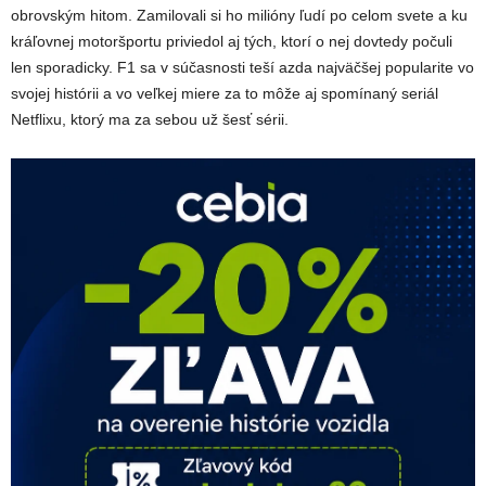
obrovským hitom. Zamilovali si ho milióny ľudí po celom svete a ku
kráľovnej motoršportu priviedol aj tých, ktorí o nej dovtedy počuli
len sporadicky. F1 sa v súčasnosti teší azda najväčšej popularite vo
svojej histórii a vo veľkej miere za to môže aj spomínaný seriál
Netflixu, ktorý ma za sebou už šesť sérii.