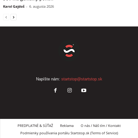
Karol Gajdoš
-
6. augusta 2026
Napíšte nám:
startstop@startstop.sk
PREDPLATNÉ & SÚŤAŽ
Reklama
O nás / Náš tím / Kontakt
Podmienky používania portálu Startstop.sk (Terms of Service)