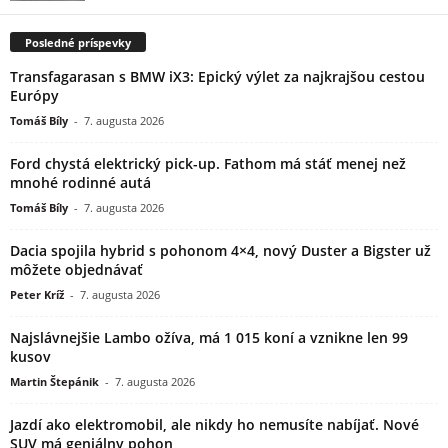
Posledné príspevky
Transfagarasan s BMW iX3: Epický výlet za najkrajšou cestou
Európy
Tomáš Bíly
-
7. augusta 2026
Ford chystá elektrický pick-up. Fathom má stáť menej než
mnohé rodinné autá
Tomáš Bíly
-
7. augusta 2026
Dacia spojila hybrid s pohonom 4×4, nový Duster a Bigster už
môžete objednávať
Peter Kríž
-
7. augusta 2026
Najslávnejšie Lambo ožíva, má 1 015 koní a vznikne len 99
kusov
Martin Štepánik
-
7. augusta 2026
Jazdí ako elektromobil, ale nikdy ho nemusíte nabíjať. Nové
SUV má geniálny pohon