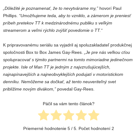
„Dôležité je poznamenať, že to nevytvárame my,”
hovorí Paul
Phillips.
“Umožňujeme teda, aby to vzniklo, a zámerom je preniesť
príbeh pretekov TT k medzinárodnému publiku s veľkým
streamerom a veľmi rýchlo zvýšiť povedomie o TT.“
K pripravovanému seriálu sa vyjadril aj spoluzakladateľ produkčnej
spoločnosti Box to Box James Gay-Rees.
„Je pre nás veľkou cťou
spolupracovať s týmito partnermi na tomto mimoriadne jedinečnom
projekte. Isle of Man TT je jedným z najvzrušujúcejších,
najnapínavejších a najneobvyklejších podujatí v motoristickom
denníku. Nemôžeme sa dočkať, až tento neuveriteľný svet
priblížime novým divákom,”
povedal Gay-Rees.
Páčil sa vám tento článok?
Priemerné hodnotenie
5
/ 5. Počet hodnotení
2