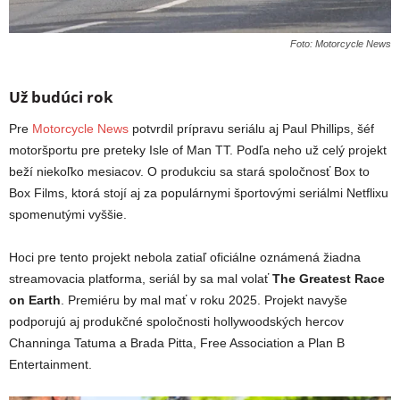
Foto: Motorcycle News
Už budúci rok
Pre
Motorcycle News
potvrdil prípravu seriálu aj Paul Phillips, šéf
motoršportu pre preteky Isle of Man TT. Podľa neho už celý projekt
beží niekoľko mesiacov. O produkciu sa stará spoločnosť Box to
Box Films, ktorá stojí aj za populárnymi športovými seriálmi Netflixu
spomenutými vyššie.
Hoci pre tento projekt nebola zatiaľ oficiálne oznámená žiadna
streamovacia platforma, seriál by sa mal volať
The Greatest Race
on Earth
. Premiéru by mal mať v roku 2025. Projekt navyše
podporujú aj produkčné spoločnosti hollywoodských hercov
Channinga Tatuma a Brada Pitta, Free Association a Plan B
Entertainment.