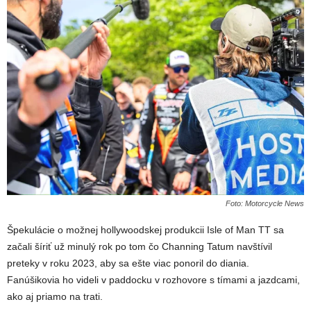
Foto: Motorcycle News
Špekulácie o možnej hollywoodskej produkcii Isle of Man TT sa
začali šíriť už minulý rok po tom čo Channing Tatum navštívil
preteky v roku 2023, aby sa ešte viac ponoril do diania.
Fanúšikovia ho videli v paddocku v rozhovore s tímami a jazdcami,
ako aj priamo na trati.