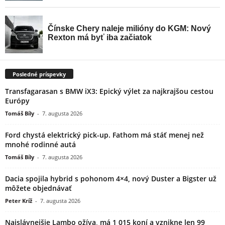
Posledné príspevky
Transfagarasan s BMW iX3: Epický výlet za najkrajšou cestou
Európy
Tomáš Bíly
-
7. augusta 2026
Ford chystá elektrický pick-up. Fathom má stáť menej než
mnohé rodinné autá
Tomáš Bíly
-
7. augusta 2026
Dacia spojila hybrid s pohonom 4×4, nový Duster a Bigster už
môžete objednávať
Peter Kríž
-
7. augusta 2026
Najslávnejšie Lambo ožíva, má 1 015 koní a vznikne len 99