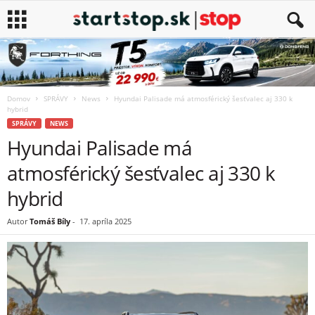
Domov
SPRÁVY
News
Hyundai Palisade má atmosférický šesťvalec aj 330 k
hybrid
SPRÁVY
NEWS
Hyundai Palisade má
atmosférický šesťvalec aj 330 k
hybrid
Autor
Tomáš Bíly
-
17. apríla 2025