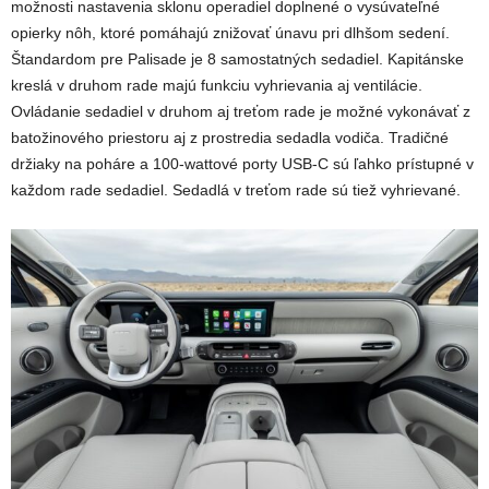
možnosti nastavenia sklonu operadiel doplnené o vysúvateľné
opierky nôh, ktoré pomáhajú znižovať únavu pri dlhšom sedení.
Štandardom pre Palisade je 8 samostatných sedadiel. Kapitánske
kreslá v druhom rade majú funkciu vyhrievania aj ventilácie.
Ovládanie sedadiel v druhom aj treťom rade je možné vykonávať z
batožinového priestoru aj z prostredia sedadla vodiča. Tradičné
držiaky na poháre a 100-wattové porty USB-C sú ľahko prístupné v
každom rade sedadiel. Sedadlá v treťom rade sú tiež vyhrievané.