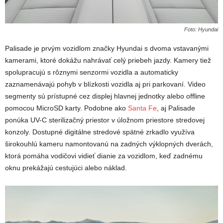
Foto: Hyundai
Palisade je prvým vozidlom značky Hyundai s dvoma vstavanými
kamerami, ktoré dokážu nahrávať celý priebeh jazdy. Kamery tiež
spolupracujú s rôznymi senzormi vozidla a automaticky
zaznamenávajú pohyb v blízkosti vozidla aj pri parkovaní. Video
segmenty sú prístupné cez displej hlavnej jednotky alebo offline
pomocou MicroSD karty. Podobne ako
Santa Fe
, aj Palisade
ponúka UV-C sterilizačný priestor v úložnom priestore stredovej
konzoly. Dostupné digitálne stredové spätné zrkadlo využíva
širokouhlú kameru namontovanú na zadných výklopných dverách,
ktorá pomáha vodičovi vidieť dianie za vozidlom, keď zadnému
oknu prekážajú cestujúci alebo náklad.