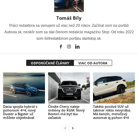
Tomáš Bíly
Práci redaktora sa venujem už viac než 20 rokov. Začínal som na portáli
Autovia.sk, neskôr som sa stal členom redakcie magazínu Stop. Od roku 2022
som šéfredaktorom portálu startstop.sk.
ODPORÚČANÉ ČLÁNKY
VIAC OD AUTORA
Dacia spojila hybrid s
Čínske Chery naleje
Takéto poctivé SUV už
pohonom 4×4, nový
milióny do KGM: Nový
takmer nikto nevyrába.
Duster a Bigster už
Rexton má byť iba
Má benzín, meničový
môžete objednávať
začiatok
automat aj pohon 4×4