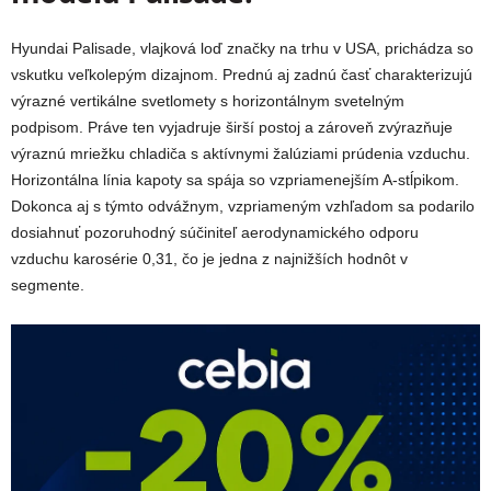
Hyundai Palisade, vlajková loď značky na trhu v USA, prichádza so
vskutku veľkolepým dizajnom. Prednú aj zadnú časť charakterizujú
výrazné vertikálne svetlomety s horizontálnym svetelným
podpisom. Práve ten vyjadruje širší postoj a zároveň zvýrazňuje
výraznú mriežku chladiča s aktívnymi žalúziami prúdenia vzduchu.
Horizontálna línia kapoty sa spája so vzpriamenejším A-stĺpikom.
Dokonca aj s týmto odvážnym, vzpriameným vzhľadom sa podarilo
dosiahnuť pozoruhodný súčiniteľ aerodynamického odporu
vzduchu karosérie 0,31, čo je jedna z najnižších hodnôt v
segmente.