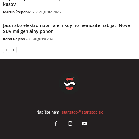
kusov
Martin Štepánik
-
7. augusta 2026
Jazdí ako elektromobil, ale nikdy ho nemusíte nabíjať. Nové
SUV má geniálny pohon
Karol Gajdoš
-
6. augusta 2026
Napíšte nám:
startstop@startstop.sk