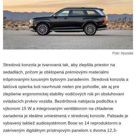
Foto: Hyundai
Stredová konzola je tvarovaná tak, aby zlepšila priestor na
sedadlách, pričom je obklopená prémiovými materiálmi
inšpirovanými luxusným bytovým zariadením. Stredová konzola a
lakťová opierka boli navrhnuté nielen pre pohodlie, ale aj pre
zlepšenie ergonomickej stability vodičových rúk pri obsluhovaní
ovládacích prvkov vozidla. Bezdrôtová nabíjacia podložka s
výkonom 15 W a integrovaným ventilátorom na chladenie
zariadenia je ideálne umiestnená v stredovej konzole. Palisade je
vybavený taktiež audiosystémom Bose so 14 reproduktormi a
zakriveným digitálnym prístrojovým panelom s dvoma 12,3-