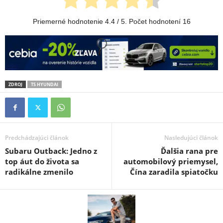
Priemerné hodnotenie
4.4
/ 5. Počet hodnotení
16
ZDROJ
TS HYUNDAI
Predchádzajúci článok
Nasledujúci článok
Subaru Outback: Jedno z
Ďalšia rana pre
top áut do života sa
automobilový priemysel,
radikálne zmenilo
Čína zaradila spiatočku