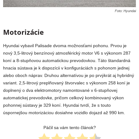
Foto: Hyundai
Motorizácie
Hyundai vybavil Palisade dvoma možnosťami pohonu. Prvou je
nový 3,5-litrový benzínový atmosférický motor V6 s výkonom 287
koní a 8-stupňovou automatickou prevodovkou. Táto štandardná
hnacia sústava je k dispozícii v konfiguráciách s pohonom jednej
alebo oboch náprav. Druhou alternatívou je po prvýkrát aj hybridný
variant. 2,5-litrový preplňovaný štvorvalec s výkonom 258 koní je
doplnený o dva elektromotory namontované v 6-stupňovej
automatickej prevodovke, pričom celkový kombinovaný výkon
pohonnej sústavy je 329 koní. Hyundai tvrdí, že s touto
úspornejšou motorizáciou dosiahne vozidlo dojazd až 990 km.
Páčil sa vám tento článok?