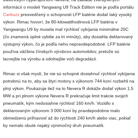
informácií o modeli Yangwang U9 Track Edition nie je podľa portálu
Carbuzz
presvedčený o schopnosti LFP batérie dodať taký vysoký
výkon.
Rimac hovorí, že 80-kilowatthodinová
LFP batéria
v
Yangwangu U9 by musela mať rýchlosť vybíjania minimálne 20C
(čo znamená úplné vybitie za tri minúty), aby dosiahla deklarovaný
výstupný výkon, čo je podľa neho nepravdepodobné. LFP batérie
používa väčšina čínskych výrobcov automobilov, pretože sú
lacnejšie na výrobu a odolnejšie voči degradácii.
Rimac si však myslí, že nie sú schopné dosiahnuť rýchlosť vybíjania
potrebnú na to, aby sa štyri motory s výkonom 744 koní rozbehli na
plný výkon. Poukazuje tiež na to Nevera R dokáže dodať výkon 1,5
MW a pri plnom výkone Nevera R prekračuje limit trakcie svojich
pneumatík, kým nedosiahne rýchlosť 160 km/h. Vozidlo s
deklarovaným výkonom 3 000 koní by pravdepodobne malo
obmedzenú priľnavosť až do rýchlosti 240 km/h alebo viac, pokiaľ
by nemalo obuté nejaký výnimočný druh pneumatík.