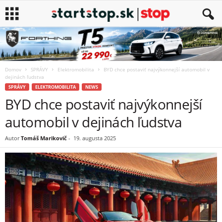
Domov
SPRÁVY
Elektromobilita
BYD chce postaviť najvýkonnejší automobil v
dejinách ľudstva
SPRÁVY
ELEKTROMOBILITA
NEWS
BYD chce postaviť najvýkonnejší
automobil v dejinách ľudstva
Autor
Tomáš Marikovič
-
19. augusta 2025