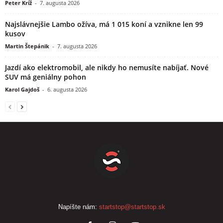
Peter Kríž
-
7. augusta 2026
Najslávnejšie Lambo ožíva, má 1 015 koní a vznikne len 99
kusov
Martin Štepánik
-
7. augusta 2026
Jazdí ako elektromobil, ale nikdy ho nemusíte nabíjať. Nové
SUV má geniálny pohon
Karol Gajdoš
-
6. augusta 2026
Napíšte nám:
startstop@startstop.sk