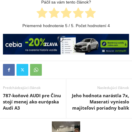
Páčil sa vám tento článok?
Priemerné hodnotenie
5
/ 5. Počet hodnotení
4
Predchádzajúci článok
Nasledujúci článok
787-koňové AUDI pre Čínu
Jeho hodnota narástla 7x,
stojí menej ako európska
Maserati vynieslo
Audi A3
majiteľovi poriadny balík