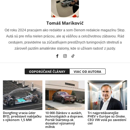
Tomáš Marikovič
Od roku 2024 pracujem ako redaktor a som členom redakcie magazínu Stop.
Autá sú pre mňa nielen prácou, ale aj vášňou a celoživotnou zábavou. Rád
cestujem, pravidelne sa zúčastňujem prestížnych tuningových stretnutí a
zároveň jazdím amatérske slalomy, kde si užívam radosť z jazdy.
ODPORÚČANÉ ČLÁNKY
VIAC OD AUTORA
Dongfeng vracia úder
10 000 článkov o autách,
Tri najpredávanejšie
BYD, predstavil nabíjačku
technológiách a doprave.
PHEV v Európe sú čínske.
s výkonom 1,5 MW
Portál Startstop.sk
CEO VW volá po zavedení
dosiahol významný
ciel
míľnik