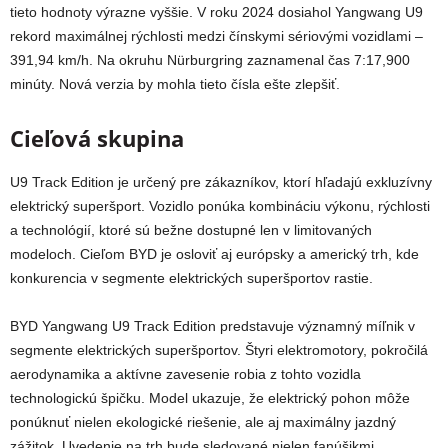
tieto hodnoty výrazne vyššie. V roku 2024 dosiahol Yangwang U9
rekord maximálnej rýchlosti medzi čínskymi sériovými vozidlami –
391,94 km/h. Na okruhu Nürburgring zaznamenal čas 7:17,900
minúty. Nová verzia by mohla tieto čísla ešte zlepšiť.
Cieľová skupina
U9 Track Edition je určený pre zákazníkov, ktorí hľadajú exkluzívny
elektrický superšport. Vozidlo ponúka kombináciu výkonu, rýchlosti
a technológií, ktoré sú bežne dostupné len v limitovaných
modeloch. Cieľom BYD je osloviť aj európsky a americký trh, kde
konkurencia v segmente elektrických superšportov rastie.
BYD Yangwang U9 Track Edition predstavuje významný míľnik v
segmente elektrických superšportov. Štyri elektromotory, pokročilá
aerodynamika a aktívne zavesenie robia z tohto vozidla
technologickú špičku. Model ukazuje, že elektrický pohon môže
ponúknuť nielen ekologické riešenie, ale aj maximálny jazdný
zážitok. Uvedenie na trh bude sledované nielen fanúšikmi