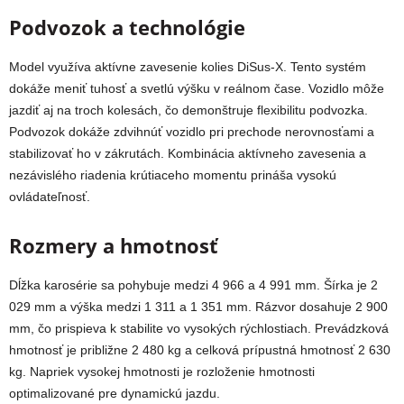
Podvozok a technológie
Model využíva aktívne zavesenie kolies DiSus-X. Tento systém
dokáže meniť tuhosť a svetlú výšku v reálnom čase. Vozidlo môže
jazdiť aj na troch kolesách, čo demonštruje flexibilitu podvozka.
Podvozok dokáže zdvihnúť vozidlo pri prechode nerovnosťami a
stabilizovať ho v zákrutách. Kombinácia aktívneho zavesenia a
nezávislého riadenia krútiaceho momentu prináša vysokú
ovládateľnosť.
Rozmery a hmotnosť
Dĺžka karosérie sa pohybuje medzi 4 966 a 4 991 mm. Šírka je 2
029 mm a výška medzi 1 311 a 1 351 mm. Rázvor dosahuje 2 900
mm, čo prispieva k stabilite vo vysokých rýchlostiach. Prevádzková
hmotnosť je približne 2 480 kg a celková prípustná hmotnosť 2 630
kg. Napriek vysokej hmotnosti je rozloženie hmotnosti
optimalizované pre dynamickú jazdu.