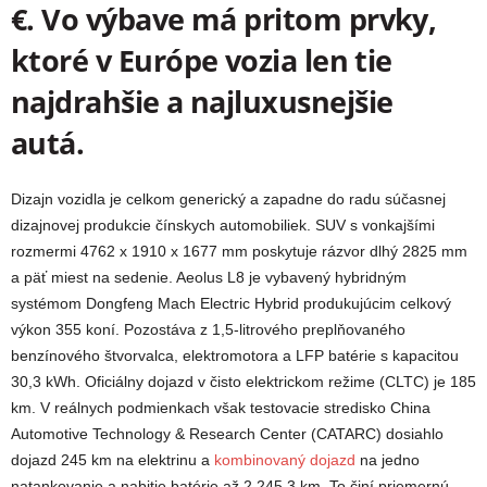
€. Vo výbave má pritom prvky,
ktoré v Európe vozia len tie
najdrahšie a najluxusnejšie
autá.
Dizajn vozidla je celkom generický a zapadne do radu súčasnej
dizajnovej produkcie čínskych automobiliek. SUV s vonkajšími
rozmermi 4762 x 1910 x 1677 mm poskytuje rázvor dlhý 2825 mm
a päť miest na sedenie. Aeolus L8 je vybavený hybridným
systémom Dongfeng Mach Electric Hybrid produkujúcim celkový
výkon 355 koní. Pozostáva z 1,5-litrového preplňovaného
benzínového štvorvalca, elektromotora a LFP batérie s kapacitou
30,3 kWh. Oficiálny dojazd v čisto elektrickom režime (CLTC) je 185
km. V reálnych podmienkach však testovacie stredisko China
Automotive Technology & Research Center (CATARC) dosiahlo
dojazd 245 km na elektrinu a
kombinovaný dojazd
na jedno
natankovanie a nabitie batérie až 2 245,3 km. To činí priemernú