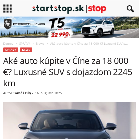
Domov
SPRÁVY
News
Aké auto kúpite v Číne za 18 000 €? Luxusné SUV s...
SPRÁVY
NEWS
Aké auto kúpite v Číne za 18 000
€? Luxusné SUV s dojazdom 2245
km
Autor
Tomáš Bíly
-
16. augusta 2025