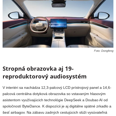
Foto: Dongfeng
Stropná obrazovka aj 19-
reproduktorový audiosystém
V interiéri sa nachádza 12,3-palcový LCD prístrojový panel a 14,6-
palcová centrálna dotyková obrazovka so vstavaným hlasovým
asistentom využívajúcich technológie DeepSeek a Doubao AI od
spoločností ByteDance. K dispozícii je aj digitálne spätné zrkadlo a
šesť airbagov. Na zábavu zadných cestujúcich slúži vysúvateľná