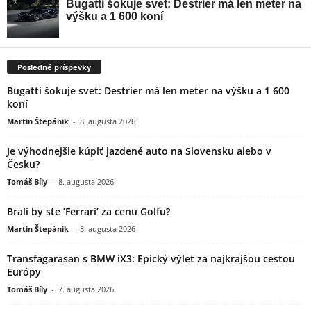
Posledné príspevky
Bugatti šokuje svet: Destrier má len meter na výšku a 1 600
koní
Martin Štepánik
-
8. augusta 2026
Je výhodnejšie kúpiť jazdené auto na Slovensku alebo v
Česku?
Tomáš Bíly
-
8. augusta 2026
Brali by ste ’Ferrari’ za cenu Golfu?
Martin Štepánik
-
8. augusta 2026
Transfagarasan s BMW iX3: Epický výlet za najkrajšou cestou
Európy
Tomáš Bíly
-
7. augusta 2026