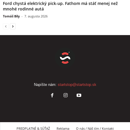
Ford chystá elektrický pick-up. Fathom má stáť menej než
mnohé rodinné autá
Tomáš Bíly
-
7. augusta 2026
Napíšte nám:
startstop@startstop.sk
PREDPLATNÉ & SÚŤAŽ
Reklama
O nás / Náš tím / Kontakt