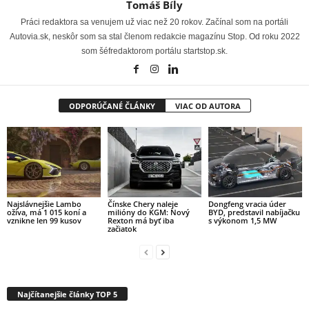
Tomáš Bíly
Práci redaktora sa venujem už viac než 20 rokov. Začínal som na portáli
Autovia.sk, neskôr som sa stal členom redakcie magazínu Stop. Od roku 2022
som šéfredaktorom portálu startstop.sk.
ODPORÚČANÉ ČLÁNKY
VIAC OD AUTORA
Najslávnejšie Lambo
Čínske Chery naleje
Dongfeng vracia úder
ožíva, má 1 015 koní a
milióny do KGM: Nový
BYD, predstavil nabíjačku
vznikne len 99 kusov
Rexton má byť iba
s výkonom 1,5 MW
začiatok
Najčítanejšie články TOP 5