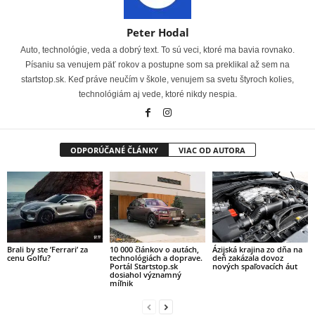
Peter Hodal
Auto, technológie, veda a dobrý text. To sú veci, ktoré ma bavia rovnako.
Písaniu sa venujem päť rokov a postupne som sa preklikal až sem na
startstop.sk. Keď práve neučím v škole, venujem sa svetu štyroch kolies,
technológiám aj vede, ktoré nikdy nespia.
ODPORÚČANÉ ČLÁNKY
VIAC OD AUTORA
Brali by ste ’Ferrari’ za
10 000 článkov o autách,
Ázijská krajina zo dňa na
cenu Golfu?
technológiách a doprave.
deň zakázala dovoz
Portál Startstop.sk
nových spaľovacích áut
dosiahol významný
míľnik