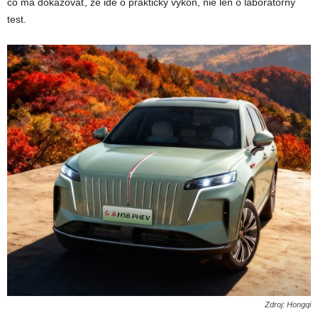
čo má dokazovať, že ide o praktický výkon, nie len o laboratórny
test.
Zdroj: Hongqi