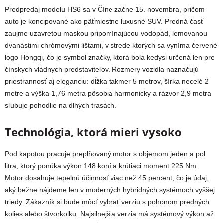
Predpredaj modelu HS6 sa v Číne začne 15. novembra, pričom
auto je koncipované ako päťmiestne luxusné SUV. Predná časť
zaujme uzavretou maskou pripomínajúcou vodopád, lemovanou
dvanástimi chrómovými lištami, v strede ktorých sa vyníma červené
logo Hongqi, čo je symbol značky, ktorá bola kedysi určená len pre
čínskych vládnych predstaviteľov. Rozmery vozidla naznačujú
priestrannosť aj eleganciu: dĺžka takmer 5 metrov, šírka necelé 2
metre a výška 1,76 metra pôsobia harmonicky a rázvor 2,9 metra
sľubuje pohodlie na dlhých trasách.
Technológia, ktorá mieri vysoko
Pod kapotou pracuje preplňovaný motor s objemom jeden a pol
litra, ktorý ponúka výkon 148 koní a krútiaci moment 225 Nm.
Motor dosahuje tepelnú účinnosť viac než 45 percent, čo je údaj,
aký bežne nájdeme len v moderných hybridných systémoch vyššej
triedy. Zákazník si bude môcť vybrať verziu s pohonom predných
kolies alebo štvorkolku. Najsilnejšia verzia má systémový výkon až