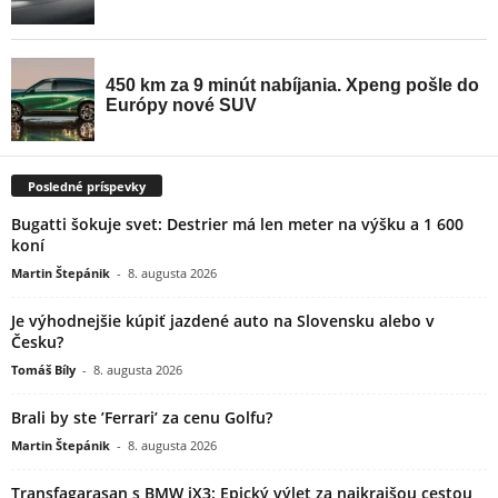
Posledné príspevky
Bugatti šokuje svet: Destrier má len meter na výšku a 1 600
koní
Martin Štepánik
-
8. augusta 2026
Je výhodnejšie kúpiť jazdené auto na Slovensku alebo v
Česku?
Tomáš Bíly
-
8. augusta 2026
Brali by ste ’Ferrari’ za cenu Golfu?
Martin Štepánik
-
8. augusta 2026
Transfagarasan s BMW iX3: Epický výlet za najkrajšou cestou