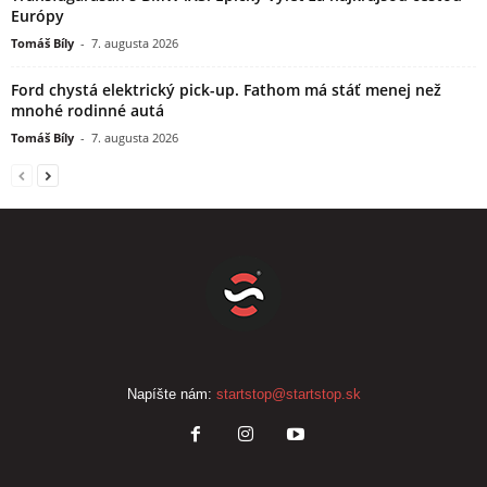
Európy
Tomáš Bíly
-
7. augusta 2026
Ford chystá elektrický pick-up. Fathom má stáť menej než
mnohé rodinné autá
Tomáš Bíly
-
7. augusta 2026
Napíšte nám:
startstop@startstop.sk