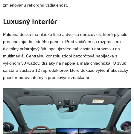
zmieňovanú rekordnú vzdialenosť.
Luxusný interiér
Palubná doska má hladké línie a dvojicu obrazoviek, ktoré plynulo
prechádzajú do jedného panelu. Pred vodičom sa rozprestiera
digitálny prístrojový štít, spolujazdec má vlastnú obrazovku na
multimédiá. Centrálnu konzolu zdobí bezdrôtová nabíjačka s
výkonom 50 wattov, držiaky na nápoje a malá chladnička. O zvuk
sa stará sústava 12 reproduktorov, ktoré dokážu vytvoriť akustický
priestor porovnateľný s prémiovými značkami.