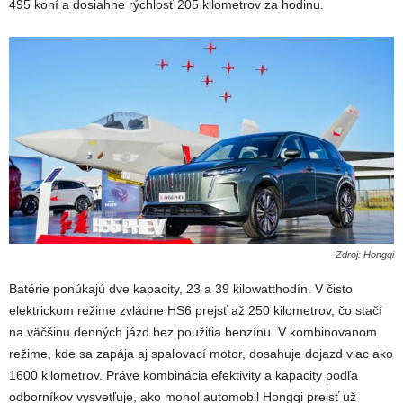
495 koní a dosiahne rýchlosť 205 kilometrov za hodinu.
Zdroj: Hongqi
Batérie ponúkajú dve kapacity, 23 a 39 kilowatthodín. V čisto
elektrickom režime zvládne HS6 prejsť až 250 kilometrov, čo stačí
na väčšinu denných jázd bez použitia benzínu. V kombinovanom
režime, kde sa zapája aj spaľovací motor, dosahuje dojazd viac ako
1600 kilometrov. Práve kombinácia efektivity a kapacity podľa
odborníkov vysvetľuje, ako mohol automobil Hongqi prejsť už