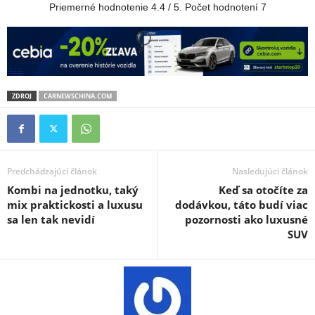
Priemerné hodnotenie
4.4
/ 5. Počet hodnotení
7
ZDROJ
CARNEWSCHINA.COM
Predchádzajúci článok
Nasledujúci článok
Kombi na jednotku, taký
Keď sa otočíte za
mix praktickosti a luxusu
dodávkou, táto budí viac
sa len tak nevidí
pozornosti ako luxusné
SUV