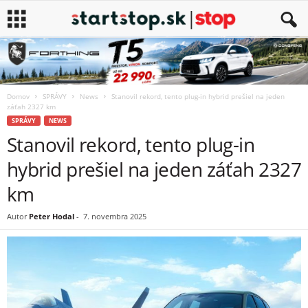
Domov
SPRÁVY
News
Stanovil rekord, tento plug-in hybrid prešiel na jeden
záťah 2327 km
SPRÁVY
NEWS
Stanovil rekord, tento plug-in
hybrid prešiel na jeden záťah 2327
km
Autor
Peter Hodal
-
7. novembra 2025