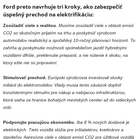
Ford preto navrhuje tri kroky, ako zabezpečiť
úspešný prechod na elektrifikáciu:
Zosúladiť ciele s realitou
.
Musíme zosúladiť ciele v oblasti emisií
CO2 so skutočným prijatím na trhu a poskytnúť výrobcom
automobilov realistický a spoľahlivý 10-ročný plánovací horizont. To
zahŕňa aj poskytnutie možnosti spotrebiteľom jazdiť hybridnými
vozidlami dlhšie, preklenutie priepasti, a nie nútenie k skoku, na
ktorý ešte nie sú pripravení.
Stimulovať prechod.
Európski výrobcovia investovali stovky
miliárd do elektromobilov. Vlády musia tento záväzok doplniť
konzistentnými stimulmi pre nákup a nabíjacou infraštruktúrou,
ktorá siaha za hranice bohatých mestských centier až do vidieckych
sŕdc.
Podporujte pracujúcu ekonomiku
.
Iba 8 % nových dodávok je
elektrických. Tieto vozidlá slúžia pre inštalatérov, kvetinárov a
staviteľov. Agresívne ciele v oblasti emisií CO2 pre úžitkové vozidlá