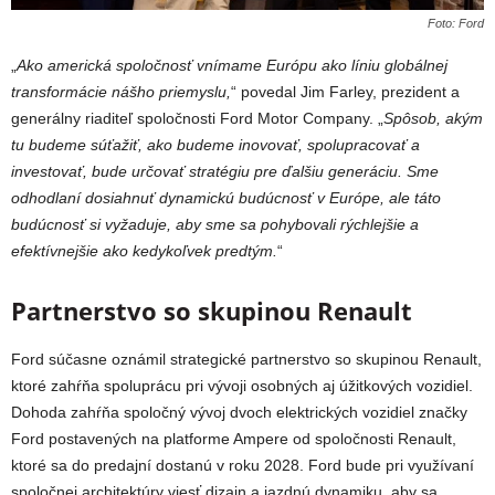
Foto: Ford
„
Ako americká spoločnosť vnímame Európu ako líniu globálnej
transformácie nášho priemyslu,
“ povedal Jim Farley, prezident a
generálny riaditeľ spoločnosti Ford Motor Company. „
Spôsob, akým
tu budeme súťažiť, ako budeme inovovať, spolupracovať a
investovať, bude určovať stratégiu pre ďalšiu generáciu. Sme
odhodlaní dosiahnuť dynamickú budúcnosť v Európe, ale táto
budúcnosť si vyžaduje, aby sme sa pohybovali rýchlejšie a
efektívnejšie ako kedykoľvek predtým.
“
Partnerstvo so skupinou Renault
Ford súčasne oznámil strategické partnerstvo so skupinou Renault,
ktoré zahŕňa spoluprácu pri vývoji osobných aj úžitkových vozidiel.
Dohoda zahŕňa spoločný vývoj
dvoch elektrických vozidiel značky
Ford postavených na platforme Ampere od spoločnosti Renault,
ktoré sa do predajní dostanú v roku 2028. Ford bude pri využívaní
spoločnej architektúry viesť dizajn a jazdnú dynamiku, aby sa