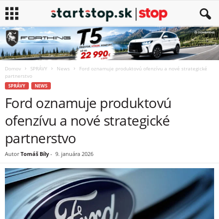
Domov
SPRÁVY
News
Ford oznamuje produktovú ofenzívu a nové strategické
partnerstvo
SPRÁVY
NEWS
Ford oznamuje produktovú
ofenzívu a nové strategické
partnerstvo
Autor
Tomáš Bíly
-
9. januára 2026