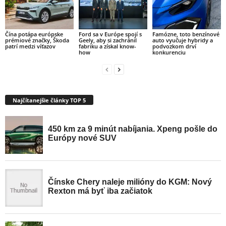
Čína potápa európske
Ford sa v Európe spojí s
Famózne, toto benzínové
prémiové značky, Škoda
Geely, aby si zachránil
auto vyučuje hybridy a
patrí medzi víťazov
fabriku a získal know-
podvozkom drví
how
konkurenciu
Najčítanejšie články TOP 5