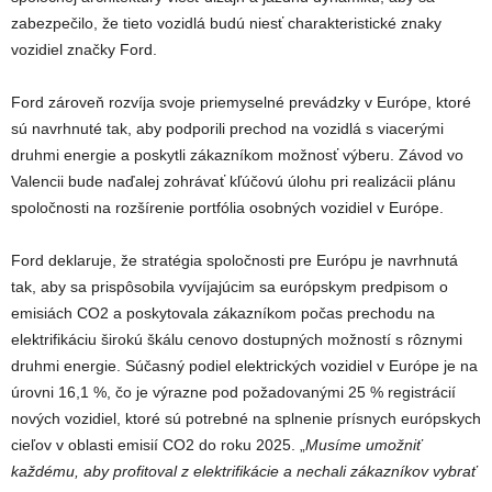
zabezpečilo, že tieto vozidlá budú niesť charakteristické znaky
vozidiel značky Ford.
Ford zároveň
rozvíja svoje priemyselné prevádzky v Európe, ktoré
sú navrhnuté tak, aby podporili prechod na vozidlá s viacerými
druhmi energie a poskytli zákazníkom možnosť výberu. Závod vo
Valencii bude naďalej zohrávať kľúčovú úlohu pri realizácii plánu
spoločnosti na rozšírenie portfólia osobných vozidiel v Európe.
Ford deklaruje, že stratégia spoločnosti pre Európu je navrhnutá
tak, aby sa prispôsobila vyvíjajúcim sa európskym predpisom o
emisiách CO2 a poskytovala zákazníkom počas prechodu na
elektrifikáciu širokú škálu cenovo dostupných možností s rôznymi
druhmi energie. Súčasný podiel elektrických vozidiel v Európe je na
úrovni 16,1 %, čo je výrazne pod požadovanými 25 % registrácií
nových vozidiel, ktoré sú potrebné na splnenie prísnych európskych
cieľov v oblasti emisií CO2 do roku 2025.
„
Musíme umožniť
každému, aby profitoval z elektrifikácie a nechali zákazníkov vybrať