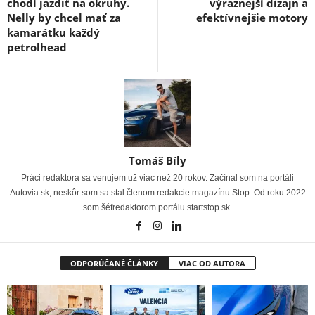
chodí jazdiť na okruhy.
výraznejší dizajn a
Nelly by chcel mať za
efektívnejšie motory
kamarátku každý
petrolhead
Tomáš Bíly
Práci redaktora sa venujem už viac než 20 rokov. Začínal som na portáli
Autovia.sk, neskôr som sa stal členom redakcie magazínu Stop. Od roku 2022
som šéfredaktorom portálu startstop.sk.
ODPORÚČANÉ ČLÁNKY
VIAC OD AUTORA