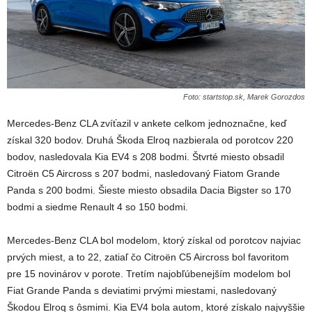
Foto: startstop.sk, Marek Gorozdos
Mercedes-Benz CLA zvíťazil v ankete celkom jednoznačne, keď
získal 320 bodov. Druhá Škoda Elroq nazbierala od porotcov
220
bodov, nasledovala Kia EV4 s 208 bodmi. Štvrté miesto obsadil
Citroën C5 Aircross s 207 bodmi, nasledovaný Fiatom Grande
Panda s 200 bodmi. Šieste miesto obsadila Dacia Bigster so 170
bodmi a siedme Renault 4 so 150 bodmi.
Mercedes-Benz CLA bol modelom, ktorý získal od porotcov najviac
prvých miest, a to 22, zatiaľ čo Citroën C5 Aircross bol favoritom
pre 15 novinárov v porote. Tretím najobľúbenejším modelom bol
Fiat Grande Panda s deviatimi prvými miestami, nasledovaný
Škodou Elroq s ôsmimi. Kia EV4 bola autom, ktoré získalo najvyššie