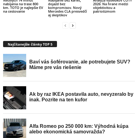
Necelých 14 minút
Nabíjanie bez kariet,
Analýza výsledkov COTY
nabíjania na trase 800
dojazd bez
2026: Na hrane medzi
km. TOTO je najlepšie EV
kompromisov. Nový
objektivitou a
na cestovanie
Mercedes CLA presvedčí
patriotizmom
aj skeptikov
Najčítanejšie články TOP 5