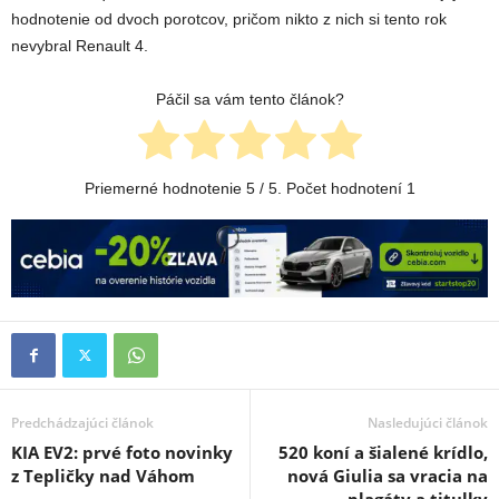
hodnotenie od dvoch porotcov, pričom nikto z nich si tento rok
nevybral Renault 4.
Páčil sa vám tento článok?
Priemerné hodnotenie
5
/ 5. Počet hodnotení
1
Predchádzajúci článok
Nasledujúci článok
KIA EV2: prvé foto novinky
520 koní a šialené krídlo,
z Tepličky nad Váhom
nová Giulia sa vracia na
plagáty a titulky