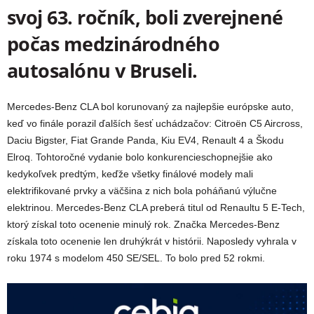
svoj 63. ročník, boli zverejnené
počas medzinárodného
autosalónu v Bruseli.
Mercedes-Benz CLA bol korunovaný za najlepšie európske auto,
keď vo finále porazil ďalších šesť uchádzačov: Citroën C5 Aircross,
Daciu Bigster, Fiat Grande Panda, Kiu EV4, Renault 4 a Škodu
Elroq.
Tohtoročné vydanie bolo konkurencieschopnejšie ako
kedykoľvek predtým, keďže všetky finálové modely mali
elektrifikované prvky a väčšina z nich bola poháňanú výlučne
elektrinou. Mercedes-Benz CLA preberá titul od
Renaultu 5 E-Tech,
ktorý získal toto ocenenie minulý rok. Značka Mercedes-Benz
získala toto ocenenie len druhýkrát v histórii. Naposledy vyhrala v
roku 1974 s modelom 450 SE/SEL. To bolo pred 52 rokmi.