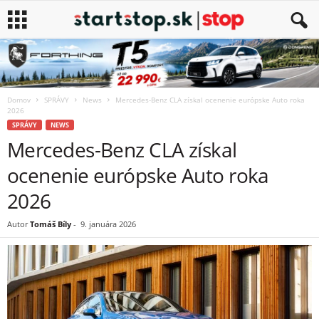
Domov
SPRÁVY
News
Mercedes-Benz CLA získal ocenenie európske Auto roka
2026
SPRÁVY
NEWS
Mercedes-Benz CLA získal
ocenenie európske Auto roka
2026
Autor
Tomáš Bíly
-
9. januára 2026