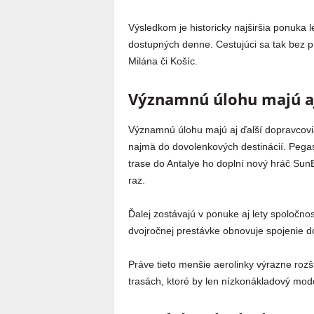
Výsledkom je historicky najširšia ponuka l
dostupných denne. Cestujúci sa tak bez 
Milána či Košíc.
Významnú úlohu majú aj
Významnú úlohu majú aj ďalší dopravcovi
najmä do dovolenkových destinácií. Pegasu
trase do Antalye ho doplní nový hráč SunEx
raz.
Ďalej zostávajú v ponuke aj lety spoločno
dvojročnej prestávke obnovuje spojenie d
Práve tieto menšie aerolinky výrazne rozš
trasách, ktoré by len nízkonákladový mode