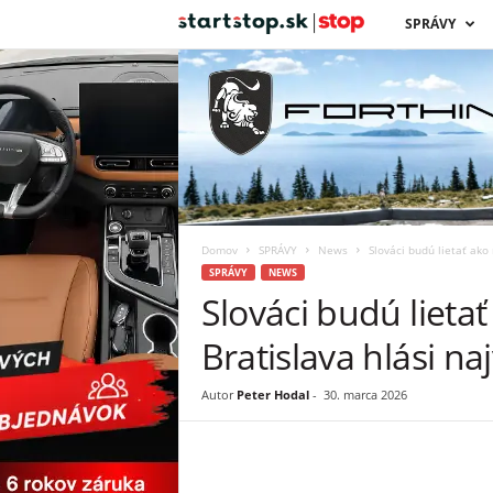
s
SPRÁVY
t
a
r
t
Domov
SPRÁVY
News
Slováci budú lietať ako 
s
SPRÁVY
NEWS
Slováci budú lieta
t
Bratislava hlási naj
o
Autor
Peter Hodal
-
30. marca 2026
p