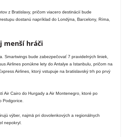
etov z Bratislavy, pričom viacero destinácií bude
prestupu dostanú napríklad do Londýna, Barcelony, Ríma,
 menší hráči
a. Smartwings bude zabezpečovať 7 pravidelných liniek,
s Airlines ponúkne lety do Antalye a Istanbulu, pričom na
press Airlines, ktorý vstupuje na bratislavský trh po prvý
stí Air Cairo do Hurgady a Air Montenegro, ktoré po
o Podgorice.
irujú výber, najmä pri dovolenkových a regionálnych
l nepokryl.