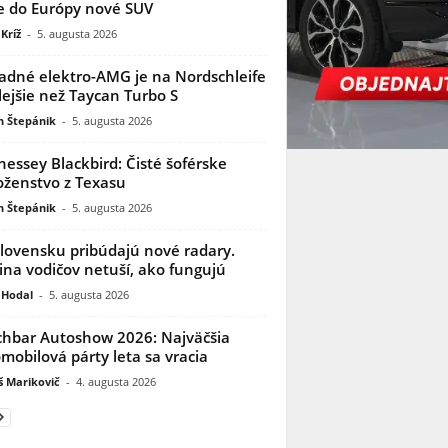
e do Európy nové SUV
Kríž
-
5. augusta 2026
adné elektro-AMG je na Nordschleife
lejšie než Taycan Turbo S
n Štepánik
-
5. augusta 2026
essey Blackbird: Čisté šoférske
ženstvo z Texasu
n Štepánik
-
5. augusta 2026
lovensku pribúdajú nové radary.
ina vodičov netuší, ako fungujú
 Hodal
-
5. augusta 2026
hbar Autoshow 2026: Najväčšia
mobilová párty leta sa vracia
 Marikovič
-
4. augusta 2026