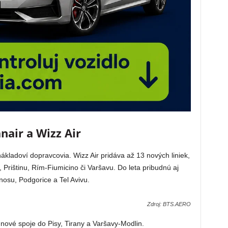
nair a Wizz Air
kladoví dopravcovia. Wizz Air pridáva až 13 nových liniek,
 Prištinu, Rím-Fiumicino či Varšavu. Do leta pribudnú aj
nosu, Podgorice a Tel Avivu.
Zdroj: BTS.AERO
 nové spoje do Pisy, Tirany a Varšavy-Modlin.