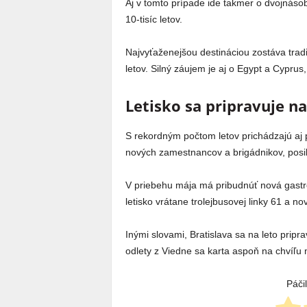
Aj v tomto prípade ide takmer o dvojnásob
10-tisíc letov.
Najvyťaženejšou destináciou zostáva trad
letov. Silný záujem je aj o Egypt a Cypru
Letisko sa pripravuje n
S rekordným počtom letov prichádzajú aj p
nových zamestnancov a brigádnikov, posil
V priebehu mája má pribudnúť nová gastro
letisko vrátane trolejbusovej linky 61 a n
Inými slovami, Bratislava sa na leto prip
odlety z Viedne sa karta aspoň na chvíľu 
Páči