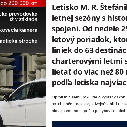
Letisko M. R. Štefán
letnej sezóny s hist
spojení. Od nedele 2
letový poriadok, kto
liniek do 63 destinác
charterovými letmi 
lietať do viac než 80 
podľa letiska najviac 
Oproti minulému roku ide o výrazný skok. 
sa ich počet prakticky zdvojnásobil. Leti
ale aj samotného počtu pohybov lietadiel.