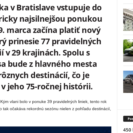
ika v Bratislave vstupuje do
oricky najsilnejšou ponukou
9. marca začína platiť nový
rý prinesie 77 pravidelných
ií v 29 krajinách. Spolu s
sa bude z hlavného mesta
rôznych destinácií, čo je
v jeho 75-ročnej histórii.
Kým vlani bolo v ponuke 39 pravidelných liniek, tento rok
sko tak očakáva rekordnú sezónu nielen z pohľadu destinácií,
Pos
450 