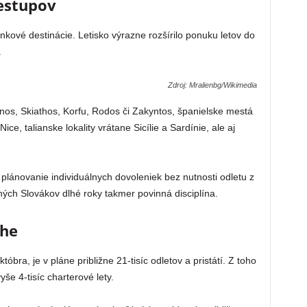
estupov
nkové destinácie. Letisko výrazne rozšírilo ponuku letov do
.
Zdroj: Mralienbg/Wikimedia
os, Skiathos, Korfu, Rodos či Zakyntos, španielske mestá
ce, talianske lokality vrátane Sicílie a Sardínie, ale aj
plánovanie individuálnych dovoleniek bez nutnosti odletu z
ých Slovákov dlhé roky takmer povinná disciplína.
áhe
óbra, je v pláne približne 21-tisíc odletov a pristátí. Z toho
vyše 4-tisíc charterové lety.