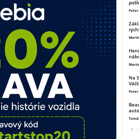
pošl
Peter 
Zákl
rých
Marti
Henn
nábo
Marti
Na S
Väčš
Peter
Beac
auto
Tomáš