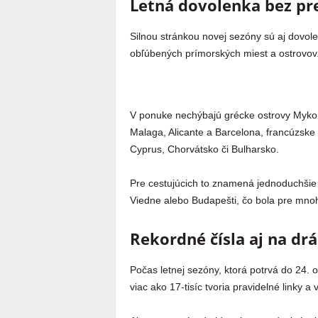
Letná dovolenka bez pr
Silnou stránkou novej sezóny sú aj dovole
obľúbených prímorských miest a ostrovov
V ponuke nechýbajú grécke ostrovy Mykon
Malaga, Alicante a Barcelona, francúzske Ni
Cyprus, Chorvátsko či Bulharsko.
Pre cestujúcich to znamená jednoduchšie 
Viedne alebo Budapešti, čo bola pre mnoh
Rekordné čísla aj na dr
Počas letnej sezóny, ktorá potrvá do 24. okt
viac ako 17-tisíc tvoria pravidelné linky a 