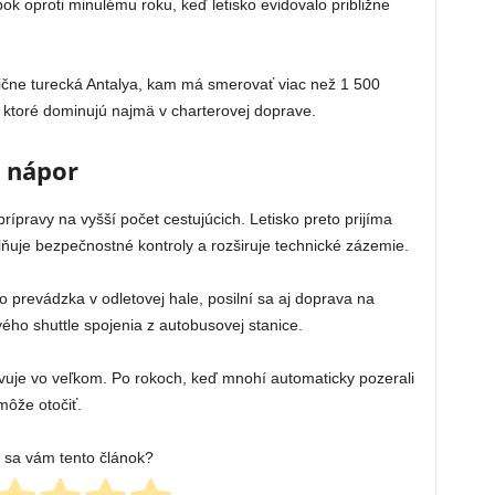
ok oproti minulému roku, keď letisko evidovalo približne
ične turecká Antalya, kam má smerovať viac než 1 500
s, ktoré dominujú najmä v charterovej doprave.
a nápor
rípravy na vyšší počet cestujúcich. Letisko preto prijíma
ňuje bezpečnostné kontroly a rozširuje technické zázemie.
 prevádzka v odletovej hale, posilní sa aj doprava na
ového shuttle spojenia z autobusovej stanice.
ravuje vo veľkom. Po rokoch, keď mnohí automaticky pozerali
môže otočiť.
l sa vám tento článok?