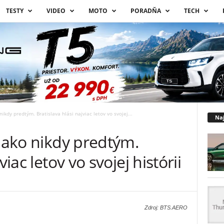
TESTY
VIDEO
MOTO
PORADŇA
TECH
nikdy predtým. Bratislava hlási najviac letov vo svojej...
Naj
ť ako nikdy predtým.
viac letov vo svojej histórii
Zdroj: BTS.AERO