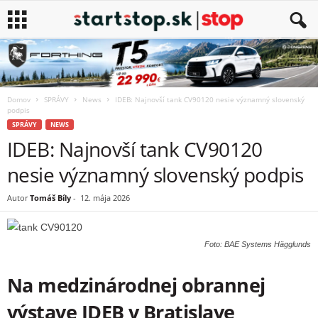
Domov
SPRÁVY
News
IDEB: Najnovší tank CV90120 nesie významný slovenský
podpis
SPRÁVY
NEWS
IDEB: Najnovší tank CV90120
nesie významný slovenský podpis
Autor
Tomáš Bíly
-
12. mája 2026
Foto: BAE Systems Hägglunds
Na medzinárodnej obrannej
výstave IDEB v Bratislave