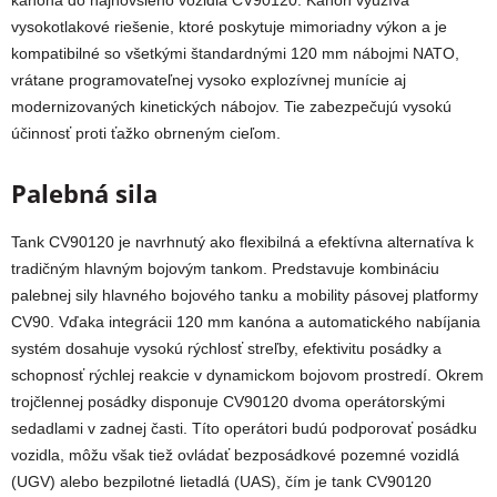
kanóna do najnovšieho vozidla CV90120. Kanón využíva
vysokotlakové riešenie, ktoré poskytuje mimoriadny výkon a je
kompatibilné so všetkými štandardnými 120 mm nábojmi NATO,
vrátane programovateľnej vysoko explozívnej munície aj
modernizovaných kinetických nábojov. Tie zabezpečujú vysokú
účinnosť proti ťažko obrneným cieľom.
Palebná sila
Tank CV90120 je navrhnutý ako flexibilná a efektívna alternatíva k
tradičným hlavným bojovým tankom. Predstavuje kombináciu
palebnej sily hlavného bojového tanku a mobility pásovej platformy
CV90. Vďaka integrácii 120 mm kanóna a automatického nabíjania
systém dosahuje vysokú rýchlosť streľby, efektivitu posádky a
schopnosť rýchlej reakcie v dynamickom bojovom prostredí. Okrem
trojčlennej posádky disponuje CV90120 dvoma operátorskými
sedadlami v zadnej časti. Títo operátori budú podporovať posádku
vozidla, môžu však tiež ovládať bezposádkové pozemné vozidlá
(UGV) alebo bezpilotné lietadlá (UAS), čím je tank CV90120