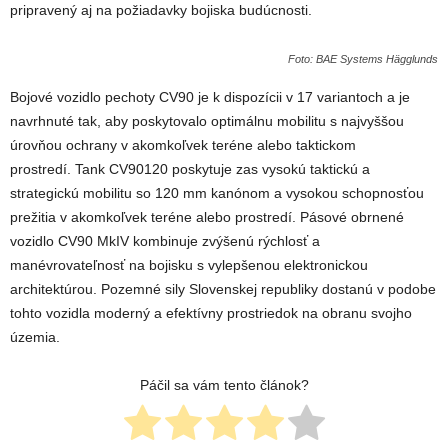
pripravený aj na požiadavky bojiska budúcnosti.
Foto: BAE Systems Hägglunds
Bojové vozidlo pechoty CV90 je k dispozícii v 17 variantoch a je
navrhnuté tak, aby poskytovalo optimálnu mobilitu s najvyššou
úrovňou ochrany v akomkoľvek teréne alebo taktickom
prostredí. Tank CV90120 poskytuje zas vysokú taktickú a
strategickú mobilitu so 120 mm kanónom a vysokou schopnosťou
prežitia v akomkoľvek teréne alebo prostredí. Pásové obrnené
vozidlo CV90 MkIV kombinuje zvýšenú rýchlosť a
manévrovateľnosť na bojisku s vylepšenou elektronickou
architektúrou. Pozemné sily Slovenskej republiky dostanú v podobe
tohto vozidla moderný a efektívny prostriedok na obranu svojho
územia.
Páčil sa vám tento článok?