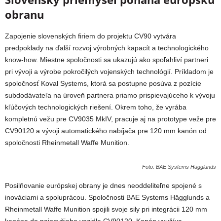
obranu
Zapojenie slovenských firiem do projektu CV90 vytvára
predpoklady na ďalší rozvoj výrobných kapacít a technologického
know-how. Miestne spoločnosti sa ukazujú ako spoľahliví partneri
pri vývoji a výrobe pokročilých vojenských technológií. Príkladom je
spoločnosť Koval Systems, ktorá sa postupne posúva z pozície
subdodávateľa na úroveň partnera priamo prispievajúceho k vývoju
kľúčových technologických riešení. Okrem toho, že vyrába
kompletnú vežu pre CV9035 MkIV, pracuje aj na prototype veže pre
CV90120 a vývoji automatického nabíjača pre 120 mm kanón od
spoločnosti Rheinmetall Waffe Munition.
Foto: BAE Systems Hägglunds
Posilňovanie európskej obrany je dnes neoddeliteľne spojené s
inováciami a spoluprácou. Spoločnosti BAE Systems Hägglunds a
Rheinmetall Waffe Munition spojili svoje sily pri integrácii 120 mm