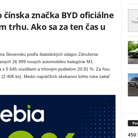
čo čínska značka BYD oficiálne
 trhu. Ako sa za ten čas u
na Slovensku podľa štatistických údajov Združenia
aných 26 999 nových automobilov kategórie M1.
 s 5 645 vozidlami a trhovým podielom 20,91 %. Za ňou
(2 406 ks). Medzi najväčších skokanov tohto roka zatiaľ
Pos
450 