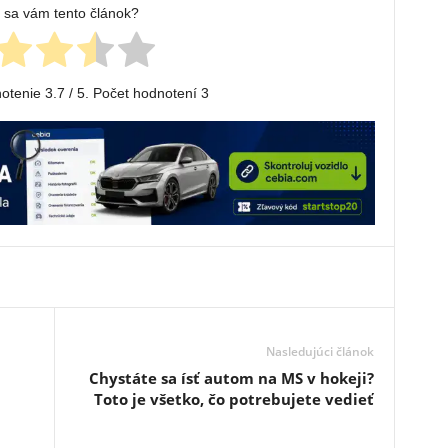
l sa vám tento článok?
notenie
3.7
/ 5. Počet hodnotení
3
Nasledujúci článok
Chystáte sa ísť autom na MS v hokeji?
Toto je všetko, čo potrebujete vedieť