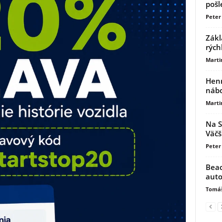
pošl
Peter 
Zákl
rých
Marti
Henn
nábo
Marti
Na S
Väčš
Peter
Beac
auto
Tomáš