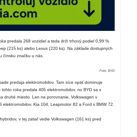
ka predala 268 vozidiel a teda drží trhový podiel 0,99 %.
Jeep (215 ks) alebo Lexus (220 ks). Na základe dostupných
iu čínsku značku u nás.
Foto: BYD
ípade predaja elektromobilov. Tam síce opäť dominuje
e tohto roka predala 405 elektromobilov, no BYD sa s
na druhé miesto. Len na porovnanie, Volkswagen v
 elektromobilov, Kia 104, Leapmotor 82 a Ford s BMW 72.
hybridov, v tej zatiaľ vedie Volkswagen (161 ks) pred