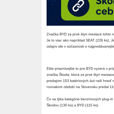
Značka BYD za prvé štyri mesiace tohto ro
Je to viac ako napríklad SEAT (226 ks), 
údajov ide v súčasnosti o najpredávanejš
Ešte priaznivejšie to pre BYD vyzerá v pr
značka Škoda, ktorá za prvé štyri mesiac
predajom 153 batériových áut radí hneď 
rovnakom období na Slovensku predal 116
Čo sa týka kategórie benzínových plug-in 
Škodou (130 ks) a BYD (115 ks).