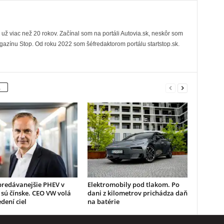
už viac než 20 rokov. Začínal som na portáli Autovia.sk, neskôr som
gazínu Stop. Od roku 2022 som šéfredaktorom portálu startstop.sk.
A
predávanejšie PHEV v
Elektromobily pod tlakom. Po
sú čínske. CEO VW volá
dani z kilometrov prichádza daň
dení ciel
na batérie