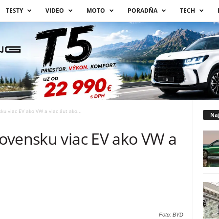
TESTY
VIDEO
MOTO
PORADŇA
TECH
u viac EV ako VW a viac áut ako...
Naj
ovensku viac EV ako VW a
Foto: BYD