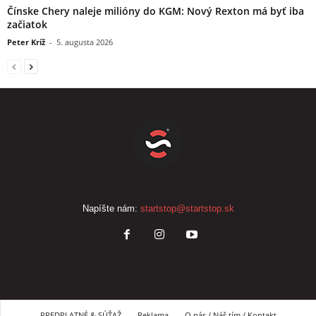
Čínske Chery naleje milióny do KGM: Nový Rexton má byť iba
začiatok
Peter Kríž
-
5. augusta 2026
Napíšte nám:
startstop@startstop.sk
PREDPLATNÉ & SÚŤAŽ
Reklama
O nás / Náš tím / Kontakt