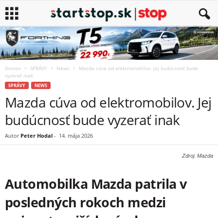
Domov
SPRÁVY
News
Mazda cúva od elektromobilov. Jej budúcnosť bude
vyzerať inak
SPRÁVY
NEWS
Mazda cúva od elektromobilov. Jej
budúcnosť bude vyzerať inak
Autor
Peter Hodal
-
14. mája 2026
Zdroj: Mazda
Automobilka
Mazda
patrila v
posledných rokoch medzi