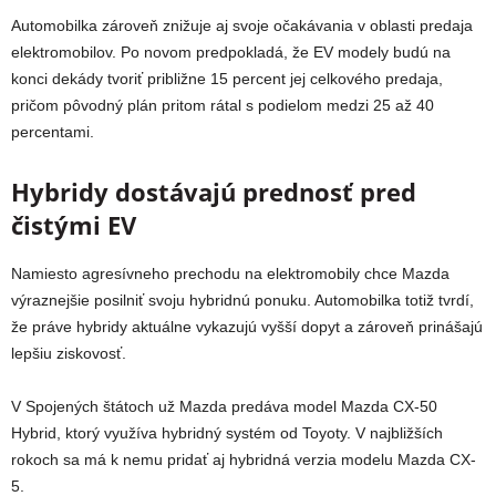
Automobilka zároveň znižuje aj svoje očakávania v oblasti predaja
elektromobilov. Po novom predpokladá, že EV modely budú na
konci dekády tvoriť približne 15 percent jej celkového predaja,
pričom pôvodný plán pritom rátal s podielom medzi 25 až 40
percentami.
Hybridy dostávajú prednosť pred
čistými EV
Namiesto agresívneho prechodu na elektromobily chce Mazda
výraznejšie posilniť svoju hybridnú ponuku. Automobilka totiž tvrdí,
že práve hybridy aktuálne vykazujú vyšší dopyt a zároveň prinášajú
lepšiu ziskovosť.
V Spojených štátoch už Mazda predáva model
Mazda CX-50
Hybrid
, ktorý využíva hybridný systém od
Toyoty
. V najbližších
rokoch sa má k nemu pridať aj hybridná verzia modelu
Mazda CX-
5
.