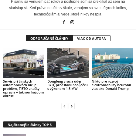
Písaniu sa venujem päť rokov a postupne som sa preklikal až sem na
startstop.sk. Keď práve neučím v škole, venujem sa svetu štyroch kolies,
technológiám aj vede, ktoré nikdy nespia.
ODPORÚČANÉ ČLÁNKY
VIAC OD AUTORA
Servis pri čínskych
Dongfeng vracia úder
Nikto pre rozvoj
automobilkách nie je
BYD, predstavil nabíjačku
elektromobility neurobil
problém, TIETO značky
s výkonom 1,5 MW
viac ako Donald Trump
opravia v takmer každom
okrese
Najčítanejšie články TOP 5