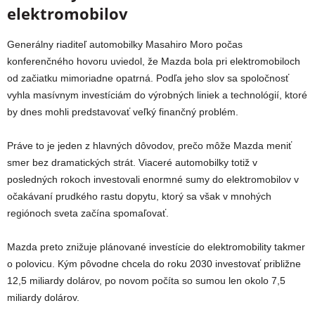
elektromobilov
Generálny riaditeľ automobilky Masahiro Moro počas
konferenčného hovoru uviedol, že Mazda bola pri elektromobiloch
od začiatku mimoriadne opatrná. Podľa jeho slov sa spoločnosť
vyhla masívnym investíciám do výrobných liniek a technológií, ktoré
by dnes mohli predstavovať veľký finančný problém.
Práve to je jeden z hlavných dôvodov, prečo môže Mazda meniť
smer bez dramatických strát. Viaceré automobilky totiž v
posledných rokoch investovali enormné sumy do elektromobilov v
očakávaní prudkého rastu dopytu, ktorý sa však v mnohých
regiónoch sveta začína spomaľovať.
Mazda preto znižuje plánované investície do elektromobility takmer
o polovicu. Kým pôvodne chcela do roku 2030 investovať približne
12,5 miliardy dolárov, po novom počíta so sumou len okolo 7,5
miliardy dolárov.