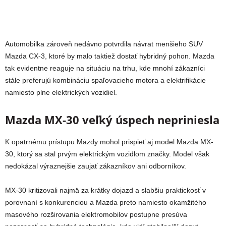
Automobilka zároveň nedávno potvrdila návrat menšieho SUV
Mazda CX-3
, ktoré by malo taktiež dostať hybridný pohon. Mazda
tak evidentne reaguje na situáciu na trhu, kde mnohí zákazníci
stále preferujú kombináciu spaľovacieho motora a elektrifikácie
namiesto plne elektrických vozidiel.
Mazda MX-30 veľký úspech nepriniesla
K opatrnému prístupu Mazdy mohol prispieť aj model
Mazda MX-
30
, ktorý sa stal prvým elektrickým vozidlom značky. Model však
nedokázal výraznejšie zaujať zákazníkov ani odborníkov.
MX-30 kritizovali najmä za krátky dojazd a slabšiu praktickosť v
porovnaní s konkurenciou a Mazda preto namiesto okamžitého
masového rozširovania elektromobilov postupne presúva