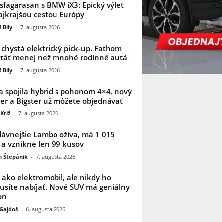
sfagarasan s BMW iX3: Epický výlet
ajkrajšou cestou Európy
 Bíly
-
7. augusta 2026
 chystá elektrický pick-up. Fathom
táť menej než mnohé rodinné autá
 Bíly
-
7. augusta 2026
a spojila hybrid s pohonom 4×4, nový
er a Bigster už môžete objednávať
Kríž
-
7. augusta 2026
lávnejšie Lambo ožíva, má 1 015
 a vznikne len 99 kusov
n Štepánik
-
7. augusta 2026
í ako elektromobil, ale nikdy ho
síte nabíjať. Nové SUV má geniálny
on
 Gajdoš
-
6. augusta 2026