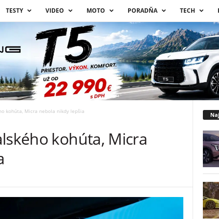
TESTY
VIDEO
MOTO
PORADŇA
TECH
o kohúta, Micra nebola nikdy lepšia
Naj
alského kohúta, Micra
a