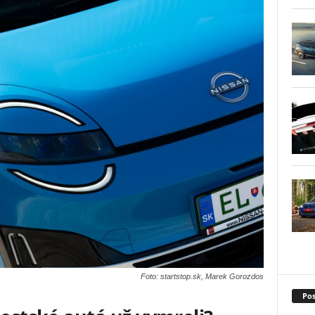
Foto: startstop.sk, Marek Gorozdos
Pos