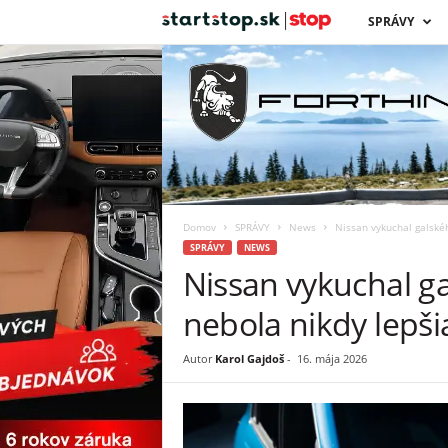
s
SPRÁVY
t
a
r
t
Domov
SPRÁVY
News
Nissan vykuchal galskéh
s
SPRÁVY
NEWS
Nissan vykuchal g
t
nebola nikdy lepši
o
Autor
Karol Gajdoš
-
16. mája 2026
p