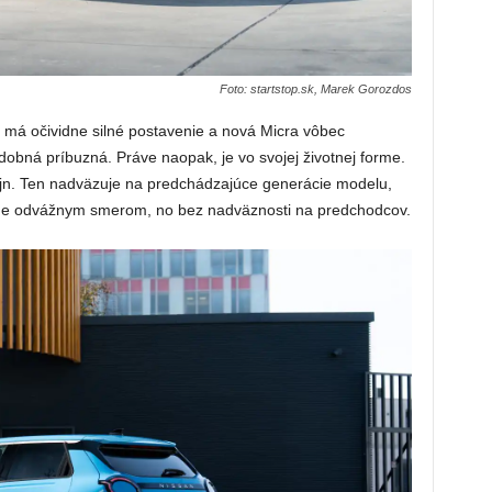
Foto: startstop.sk, Marek Gorozdos
 má očividne silné postavenie a nová Micra vôbec
obná príbuzná. Práve naopak, je vo svojej životnej forme.
izajn. Ten nadväzuje na predchádzajúce generácie modelu,
rne odvážnym smerom, no bez nadväznosti na predchodcov.