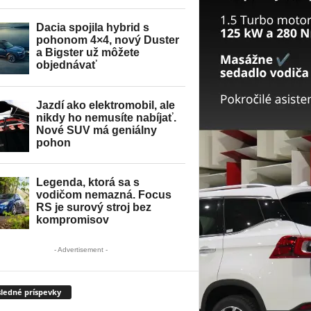
- Advertisement -
ledné príspevky