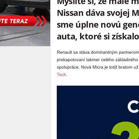
Myslíte si, že malé 
Nissan dáva svojej M
sme úplne novú gene
auta, ktoré si získa
Renault sa stáva dominantným partnerom 
prekapotovaní takmer celého základného p
spolupráce. Nová Micra je totiž bratom 
Tech
.