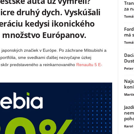
mestské autá už vymreli?
Tran
za n
icre druhý dych. Vyskúšali
Tomáš
ráciu kedysi ikonického
Ford
lo množstvo Európanov.
má s
Tomáš
japonských značiek v Európe. Po záchrane Mitsubishi a
Daci
ortfólia, sme svedkami ďalšej nezvyčajne úzkej
Dust
už skôr predstaveného a reinkarnovaného
Renaultu 5 E-
Peter 
Najs
koní
Marti
Jazd
nemu
poh
Karol