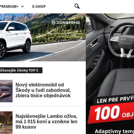
PREMIUM+
E-SHOP
čítanejšie články TOP 5