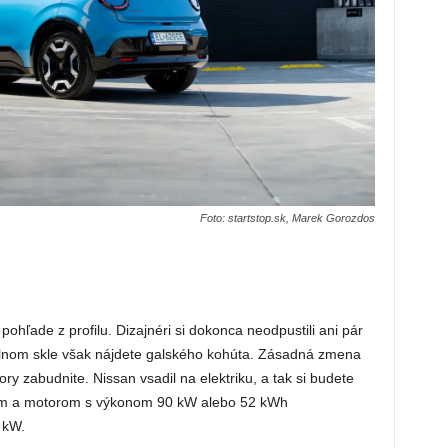
Foto: startstop.sk, Marek Gorozdos
pohľade z profilu. Dizajnéri si dokonca neodpustili ani pár
lnom skle však nájdete galského kohúta. Zásadná zmena
y zabudnite. Nissan vsadil na elektriku, a tak si budete
om a motorom s výkonom 90 kW alebo 52 kWh
 kW.