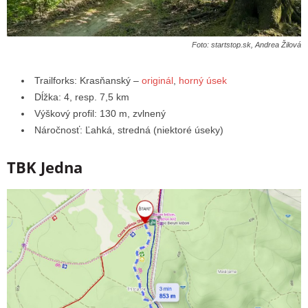
Foto: startstop.sk, Andrea Žilová
Trailforks: Krasňanský –
originál
,
horný úsek
Dĺžka: 4, resp. 7,5 km
Výškový profil: 130 m, zvlnený
Náročnosť: Ľahká, stredná (niektoré úseky)
TBK Jedna