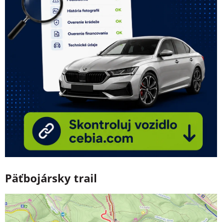
Päťbojársky trail