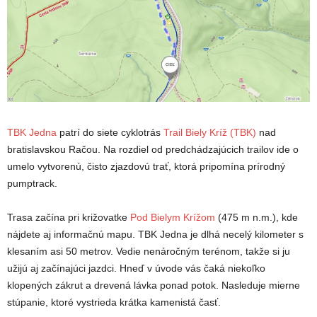
TBK Jedna
patrí do siete cyklotrás
Trail Biely Kríž (TBK)
nad
bratislavskou Račou. Na rozdiel od predchádzajúcich trailov ide o
umelo vytvorenú, čisto zjazdovú trať, ktorá pripomína prírodný
pumptrack.
Trasa začína pri križovatke
Pod Bielym Krížom
(475 m n.m.), kde
nájdete aj informačnú mapu. TBK Jedna je dlhá necelý kilometer s
klesaním asi 50 metrov. Vedie nenáročným terénom, takže si ju
užijú aj začínajúci jazdci. Hneď v úvode vás čaká niekoľko
klopených zákrut a drevená lávka ponad potok. Nasleduje mierne
stúpanie, ktoré vystrieda krátka kamenistá časť.