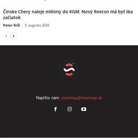
Čínske Chery naleje milióny do KGM: Nový Rexton má byť iba
začiatok
Peter Kríž
-
5. augusta 2026
Napíšte nám:
startstop@startstop.sk