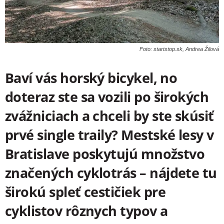
Foto: startstop.sk, Andrea Žilová
Baví vás horský bicykel, no
doteraz ste sa vozili po širokých
zvážniciach a chceli by ste skúsiť
prvé single traily? Mestské lesy v
Bratislave poskytujú množstvo
značených cyklotrás – nájdete tu
širokú spleť cestičiek pre
cyklistov rôznych typov a