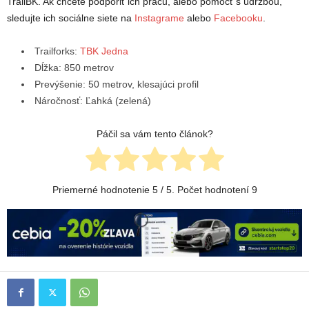
TrailBK. Ak chcete podporiť ich prácu, alebo pomôcť s údržbou,
sledujte ich sociálne siete na
Instagrame
alebo
Facebooku
.
Trailforks:
TBK Jedna
Dĺžka: 850 metrov
Prevýšenie: 50 metrov, klesajúci profil
Náročnosť: Ľahká (zelená)
Páčil sa vám tento článok?
Priemerné hodnotenie
5
/ 5. Počet hodnotení
9