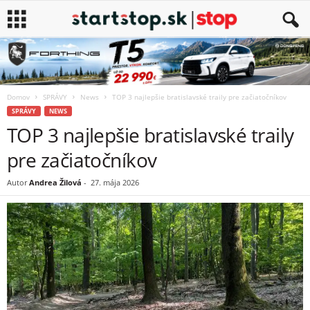
Domov
SPRÁVY
News
TOP 3 najlepšie bratislavské traily pre začiatočníkov
SPRÁVY
NEWS
TOP 3 najlepšie bratislavské traily
pre začiatočníkov
Autor
Andrea Žilová
-
27. mája 2026