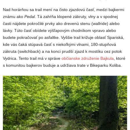
Nad horárňou sa trail mení na čisto zjazdovú časť, medzi bajkermi
známu ako
Pedal
. Tá zahŕňa klopené zákruty, vlny a v spodnej
časti nájdete pokročilé prvky ako drevenú stenu (wallride) alebo
lávky. Túto časť obídete výšľapovým chodníkom vpravo alebo
budete pokračovať po asfaltke. Vyššie trail križuje oblasť Spariská,
kde vás čaká stúpavá časť s niekoľkými vlnami, 180-stupňová
zákruta (switchback) a na konci prudší zjazd k mostíku cez potok
Vydrica.
Tento trail má v správe
občianske združenie Bajkula
, ktoré
s komunitou bajkerov buduje a udržiava trate v Bikeparku Koliba.