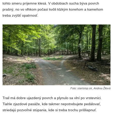
tohto smeru príjemne klesá. V obdobiach sucha býva povrch
prašný, no vo vlhkom počasí kvôli klzkým koreňom a kameňom
treba zvýšiť opatrnosť.
Foto: startstop.sk, Andrea Žilová
Trail má dobre ujazdený povrch a plynulo sa vlní po vrstevnici.
Tiahle zjazdové pasáže, kde takmer nepotrebujete pedálovať,
striedajú pozvoľné stúpania, kde si treba trochu prišliapnuť.