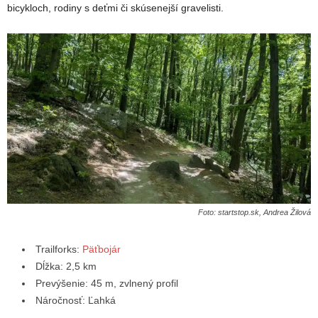
bicykloch, rodiny s deťmi či skúsenejší gravelisti.
Foto: startstop.sk, Andrea Žilová
Trailforks:
Päťbojár
Dĺžka: 2,5 km
Prevýšenie: 45 m, zvlnený profil
Náročnosť: Ľahká