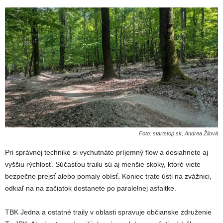
Foto: startstop.sk, Andrea Žilová
Pri správnej technike si vychutnáte príjemný flow a dosiahnete aj
vyššiu rýchlosť. Súčasťou trailu sú aj menšie skoky, ktoré viete
bezpečne prejsť alebo pomaly obísť. Koniec trate ústi na zvážnici,
odkiaľ na na začiatok dostanete po paralelnej asfaltke.
TBK Jedna a ostatné traily v oblasti spravuje občianske združenie