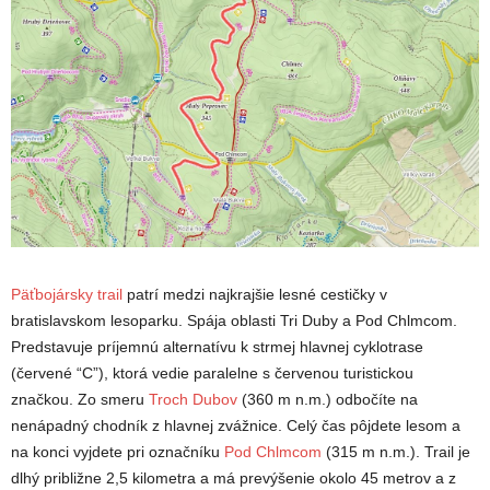
Päťbojársky trail
patrí medzi najkrajšie lesné cestičky v
bratislavskom lesoparku. Spája oblasti Tri Duby a Pod Chlmcom.
Predstavuje príjemnú alternatívu k strmej hlavnej cyklotrase
(červené “C”), ktorá vedie paralelne s červenou turistickou
značkou.
Zo smeru
Troch Dubov
(360 m n.m.) odbočíte na
nenápadný chodník z hlavnej zvážnice. Celý čas pôjdete lesom a
na konci vyjdete pri označníku
Pod Chlmcom
(315 m n.m.). Trail je
dlhý približne 2,5 kilometra a má prevýšenie okolo 45 metrov a z