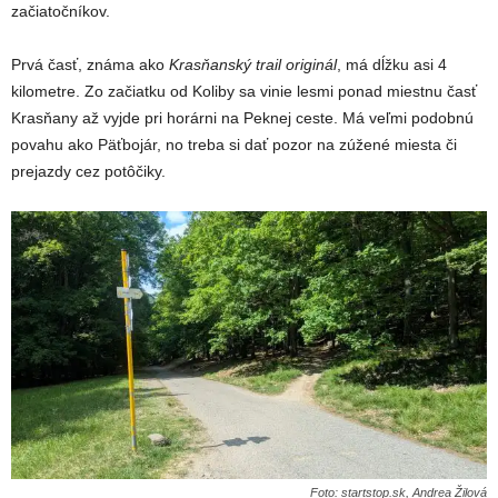
začiatočníkov.
Prvá časť, známa ako
Krasňanský trail originál
, má dĺžku asi 4
kilometre. Zo začiatku od Koliby sa vinie lesmi ponad miestnu časť
Krasňany až vyjde pri horárni na Peknej ceste. Má veľmi podobnú
povahu ako Päťbojár, no treba si dať pozor na zúžené miesta či
prejazdy cez potôčiky.
Foto: startstop.sk, Andrea Žilová