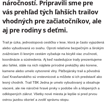
náročností. Pripravili sme pre
vás prehľad tých ľahších trailov
vhodných pre začiatočníkov, ale
aj pre rodiny s deťmi.
Trail je úzka, jednostopová cestička v lese, ktorá je často vyjazdená
alebo vybudovaná vo svahu. Oproti relatívne bezpečným a širokým
zvážniciam či lesným cestám vyžaduje na bicykli viac zručnosti,
koordinácie a sústredenia.
Aj keď nasledujúce traily prezentujeme
ako ľahké, stále na nich nájdete prírodné prekážky ako korene,
kamene alebo umelo vytvorené vlny. Päťbojársky trail a pôvodná
časť Krasňanského sú vrstevnicové a môžete si ich predstaviť ako
lesný chodník. Trail TBK Jedna je umelo vybudovaný a obsahuje
viaceré, ale nie náročné hravé prvky v podobe vĺn a klopených a
odklopených zákrut. Všetky nové miesta je lepšie si pred prvou
ostrou jazdou obzrieť a zvoliť správnu stopu.