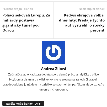
Predchádzajúci článok
Nasledujúci článok
Poliaci šokovali Európu. Za
Kedysi okrajová voľba,
miliardy postavia
dnes hity: Predaje týchto
gigantický tunel pod
áut vystrelili o stovky
Odrou
percent
Andrea Žilová
Začínajúca autorka, ktorá dopĺňa svoju dennú prácu analytičky v office
bicyklom a písaním o cyklistike. Ak nie je zrovna na trailoch či graveli,
pravdepodobne ju nájdete na turistike so štvornohým parťákom alebo užívať si
umenie ničnerobenia.
Najčítanejšie články TOP 5