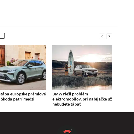
A
otápa európske prémiové
BMW rieši problém
 Škoda patrí medzi
elektromobilov, pri nabíjačke už
nebudete tápať