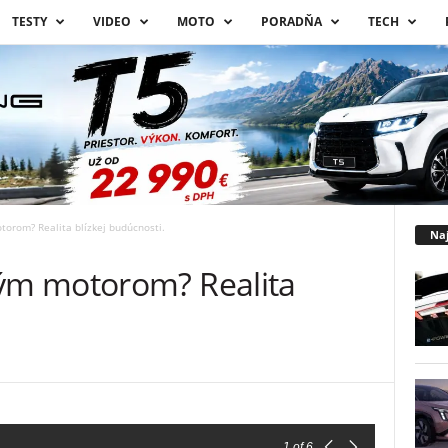
TESTY
VIDEO
MOTO
PORADŇA
TECH
rom? Realita blízkej budúcnosti.
Naj
m motorom? Realita
.
1
of 6