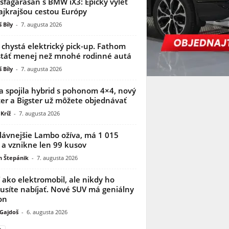
sfagarasan s BMW iX3: Epický výlet
ajkrajšou cestou Európy
 Bíly
-
7. augusta 2026
 chystá elektrický pick-up. Fathom
táť menej než mnohé rodinné autá
 Bíly
-
7. augusta 2026
a spojila hybrid s pohonom 4×4, nový
er a Bigster už môžete objednávať
Kríž
-
7. augusta 2026
lávnejšie Lambo ožíva, má 1 015
 a vznikne len 99 kusov
n Štepánik
-
7. augusta 2026
í ako elektromobil, ale nikdy ho
síte nabíjať. Nové SUV má geniálny
on
 Gajdoš
-
6. augusta 2026