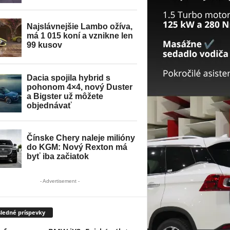
- Advertisement -
ledné príspevky