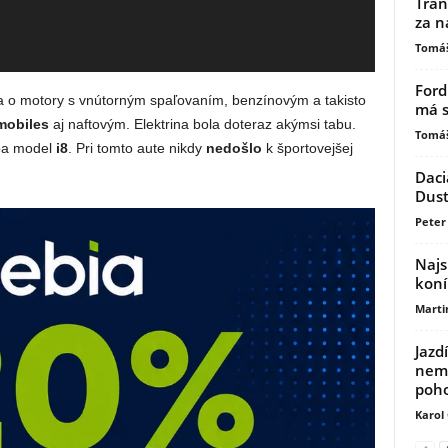
Tran
za n
Tomáš
Ford
a o motory s vnútorným spaľovaním, benzínovým a takisto
má s
mobiles
aj naftovým. Elektrina bola doteraz akýmsi tabu.
Tomáš
ába model
i8
. Pri tomto aute nikdy
nedošlo
k športovejšej
Daci
Dust
Peter 
Najs
koní
Marti
Jazd
nemu
poh
Karol