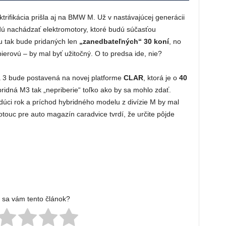
ktrifikácia prišla aj na BMW M. Už v nastávajúcej generácii
ú nachádzať elektromotory, ktoré budú súčasťou
 tak bude pridaných len
„zanedbateľných“ 30 koní
, no
ierovú – by mal byť užitočný. O to predsa ide, nie?
 3 bude postavená na novej platforme
CLAR
, ktorá je o
40
ybridná M3 tak „nepriberie“ toľko ako by sa mohlo zdať.
úci rok a príchod hybridného modelu z divízie M by mal
otouc pre auto magazín caradvice tvrdí, že určite pôjde
l sa vám tento článok?