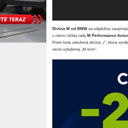
Divízia M od BMW
sa odjakživa zaujímal
v rámci nižšej rady
M Performance Auto
Preto bola založená divízia „i“, ktorá vyr
verzii vyladenej „M-kom“.