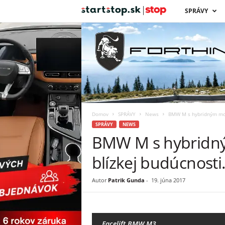
s
SPRÁVY
t
a
r
t
Domov
SPRÁVY
News
BMW M s hybridným moto
s
SPRÁVY
NEWS
BMW M s hybridný
t
blízkej budúcnosti
o
Autor
Patrik Gunda
-
19. júna 2017
p
Facelift BMW M3