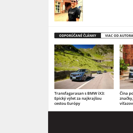
ODPORÚČANÉ ČLÁNKY
VIAC OD AUTOR
Transfagarasan s BMW iX3:
Čína p
Epický výlet za najkrajšou
značky,
cestou Európy
víťazov