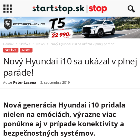
Domov
SPRÁVY
News
Nový Hyundai i10 sa ukázal v plnej paráde!
SPRÁVY
NEWS
Nový Hyundai i10 sa ukázal v plnej
paráde!
Autor
Peter Lacena
-
3. septembra 2019
Nová generácia Hyundai i10 pridala
nielen na emóciách, výrazne viac
ponúkne aj v prípade konektivity a
bezpečnostných systémov.