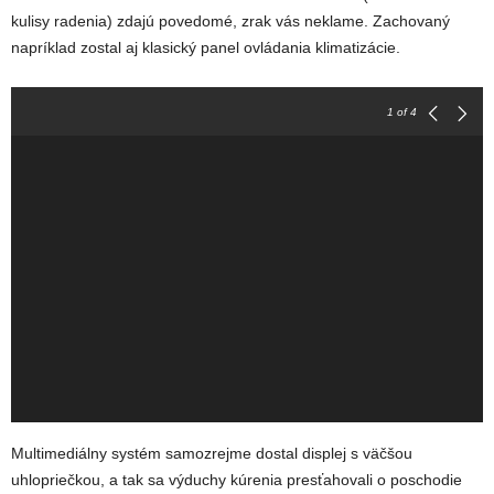
kulisy radenia) zdajú povedomé, zrak vás neklame. Zachovaný
napríklad zostal aj klasický panel ovládania klimatizácie.
1
of 4
Multimediálny systém samozrejme dostal displej s väčšou
uhlopriečkou, a tak sa výduchy kúrenia presťahovali o poschodie