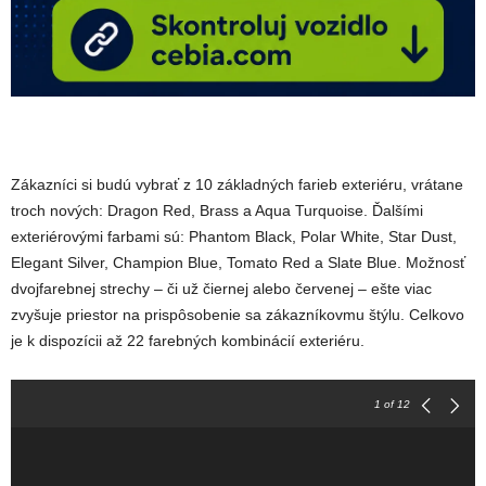
Zákazníci si budú vybrať z 10 základných farieb exteriéru, vrátane
troch nových: Dragon Red, Brass a Aqua Turquoise. Ďalšími
exteriérovými farbami sú: Phantom Black, Polar White, Star Dust,
Elegant Silver, Champion Blue, Tomato Red a Slate Blue. Možnosť
dvojfarebnej strechy – či už čiernej alebo červenej – ešte viac
zvyšuje priestor na prispôsobenie sa zákazníkovmu štýlu. Celkovo
je k dispozícii až 22 farebných kombinácií exteriéru.
1
of 12