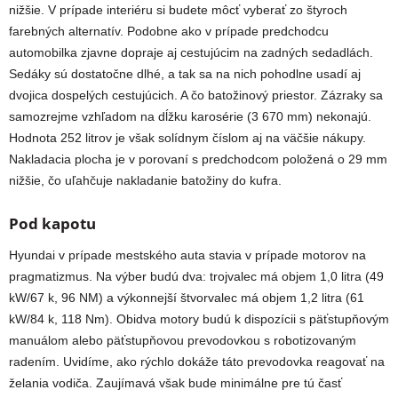
nižšie. V prípade interiéru si budete môcť vyberať zo štyroch
farebných alternatív. Podobne ako v prípade predchodcu
automobilka zjavne dopraje aj cestujúcim na zadných sedadlách.
Sedáky sú dostatočne dlhé, a tak sa na nich pohodlne usadí aj
dvojica dospelých cestujúcich. A čo batožinový priestor. Zázraky sa
samozrejme vzhľadom na dĺžku karosérie (3 670 mm) nekonajú.
Hodnota 252 litrov je však solídnym číslom aj na väčšie nákupy.
Nakladacia plocha je v porovaní s predchodcom položená o 29 mm
nižšie, čo uľahčuje nakladanie batožiny do kufra.
Pod kapotu
Hyundai v prípade mestského auta stavia v prípade motorov na
pragmatizmus. Na výber budú dva: trojvalec má objem 1,0 litra (49
kW/67 k, 96 NM) a výkonnejší štvorvalec má objem 1,2 litra (61
kW/84 k, 118 Nm). Obidva motory budú k dispozícii s päťstupňovým
manuálom alebo päťstupňovou prevodovkou s robotizovaným
radením. Uvidíme, ako rýchlo dokáže táto prevodovka reagovať na
želania vodiča. Zaujímavá však bude minimálne pre tú časť