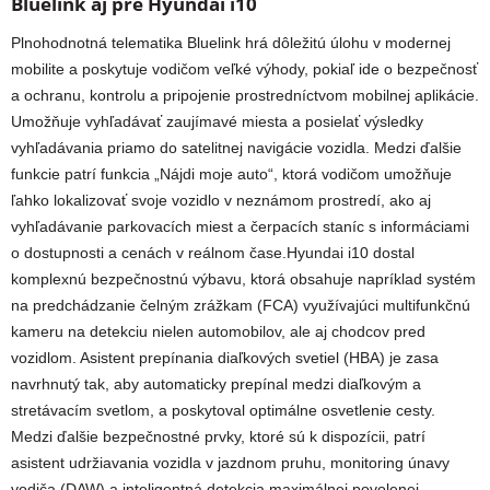
Bluelink aj pre Hyundai i10
Plnohodnotná telematika Bluelink hrá dôležitú úlohu v modernej
mobilite a poskytuje vodičom veľké výhody, pokiaľ ide o bezpečnosť
a ochranu, kontrolu a pripojenie prostredníctvom mobilnej aplikácie.
Umožňuje vyhľadávať zaujímavé miesta a posielať výsledky
vyhľadávania priamo do satelitnej navigácie vozidla. Medzi ďalšie
funkcie patrí funkcia „Nájdi moje auto“, ktorá vodičom umožňuje
ľahko lokalizovať svoje vozidlo v neznámom prostredí, ako aj
vyhľadávanie parkovacích miest a čerpacích staníc s informáciami
o dostupnosti a cenách v reálnom čase.Hyundai i10 dostal
komplexnú bezpečnostnú výbavu, ktorá obsahuje napríklad systém
na predchádzanie čelným zrážkam (FCA) využívajúci multifunkčnú
kameru na detekciu nielen automobilov, ale aj chodcov pred
vozidlom. Asistent prepínania diaľkových svetiel (HBA) je zasa
navrhnutý tak, aby automaticky prepínal medzi diaľkovým a
stretávacím svetlom, a poskytoval optimálne osvetlenie cesty.
Medzi ďalšie bezpečnostné prvky, ktoré sú k dispozícii, patrí
asistent udržiavania vozidla v jazdnom pruhu, monitoring únavy
vodiča (DAW) a inteligentná detekcia maximálnej povolenej