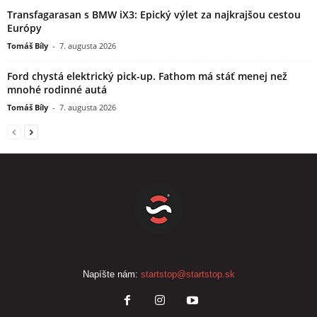
Transfagarasan s BMW iX3: Epický výlet za najkrajšou cestou
Európy
Tomáš Bíly
-
7. augusta 2026
Ford chystá elektrický pick-up. Fathom má stáť menej než
mnohé rodinné autá
Tomáš Bíly
-
7. augusta 2026
Napíšte nám:
startstop@startstop.sk