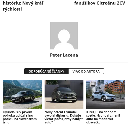
históriu: Nový kráľ
fanúšikov Citroënu 2CV
rýchlosti
Peter Lacena
ODPORÚČANÉ ČLÁNKY
VIAC OD AUTORA
Hyundai si v prvom
Nový patent Hyundai
IONIQ 3 na dennom
polroku udržal silnú
vyvolal diskusiu. Dokáže
svetle. Hyundai zmenil
pozíciu na slovenskom
vietor počas jazdy nabíjať
auto na modernú
trhu
auto?
obývačku