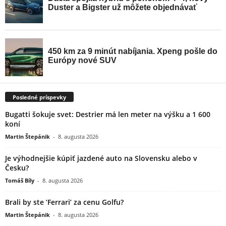
Posledné príspevky
Bugatti šokuje svet: Destrier má len meter na výšku a 1 600
koní
Martin Štepánik
-
8. augusta 2026
Je výhodnejšie kúpiť jazdené auto na Slovensku alebo v
Česku?
Tomáš Bíly
-
8. augusta 2026
Brali by ste ’Ferrari’ za cenu Golfu?
Martin Štepánik
-
8. augusta 2026