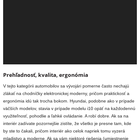
Prehľadnosť, kvalita, ergonómia
V tejto kategórii automobilov sa vývojári pomerne často nechajú
zlákať na chodníčky elektronickej moderny, pričom praktickosť a
ergonómia idú tak trocha bokom. Hyundai, podobne ako v prípade
väčších modelov, stavia v prípade modelu i10 opäť na každodennú
využiteľnosť, pohodlie a ľahké ovládanie. A robí dobre. Ak sa na
interiér zadívate pozornejšie zistíte, že všetko je presne tam, kde
by ste to čakali, pričom interiér ako celok napriek tomu vyzerá
mladistvo a moderne. Ak sa vám niektoré riešenia (umiestnenie