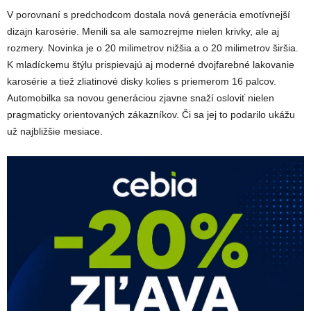
V porovnaní s predchodcom dostala nová generácia emotívnejší
dizajn karosérie. Menili sa ale samozrejme nielen krivky, ale aj
rozmery. Novinka je o 20 milimetrov nižšia a o 20 milimetrov širšia.
K mladíckemu štýlu prispievajú aj moderné dvojfarebné lakovanie
karosérie a tiež zliatinové disky kolies s priemerom 16 palcov.
Automobilka sa novou generáciou zjavne snaží osloviť nielen
pragmaticky orientovaných zákazníkov. Či sa jej to podarilo ukážu
už najbližšie mesiace.