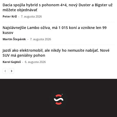
Dacia spojila hybrid s pohonom 4×4, nový Duster a Bigster už
môžete objednávať
Peter Kríž
-
7. augusta 2026
Najslávnejšie Lambo ožíva, má 1 015 koní a vznikne len 99
kusov
Martin Štepánik
-
7. augusta 2026
Jazdí ako elektromobil, ale nikdy ho nemusíte nabíjať. Nové
SUV má geniálny pohon
Karol Gajdoš
-
6. augusta 2026