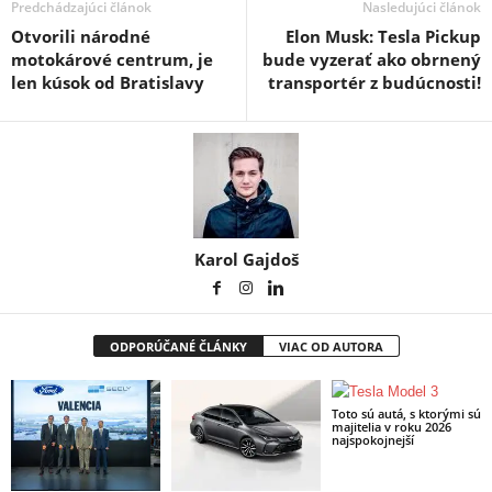
Predchádzajúci článok
Nasledujúci článok
Otvorili národné
Elon Musk: Tesla Pickup
motokárové centrum, je
bude vyzerať ako obrnený
len kúsok od Bratislavy
transportér z budúcnosti!
Karol Gajdoš
ODPORÚČANÉ ČLÁNKY
VIAC OD AUTORA
Toto sú autá, s ktorými sú
majitelia v roku 2026
najspokojnejší