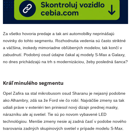
Za všetko hovoria predaje a tak ani automobilky neprinášajú
novinky do tohto segmentu. Rozhodnutia vedenia sú často striktné
a väčšina, inokedy mimoriadne obľúbených modelov, tak končí v
zabudnutí. Podobný osud údajne čakal aj modely S-Max a Galaxy,
no dnes prichádzajú na trh s modernizáciou, žeby posledná šanca?
Kráľ minulého segmentu
Opel Zafira sa stal mikrobusom osud Sharanu je nejasný podobne
ako Alhambry, zdá sa že Ford vie čo robí. Najväčšie zmeny sa tak
udiali práve v exteriéri ten priniesol nový dizajn prednej masky,
nárazníku ale aj svetiel. Tie sú po novom vybavené LED
technológiou. Menšie zmeny nesie aj zadná časť v podobe nového
tvarovania zadných skupinových svetiel v prípade modelu S-Max.