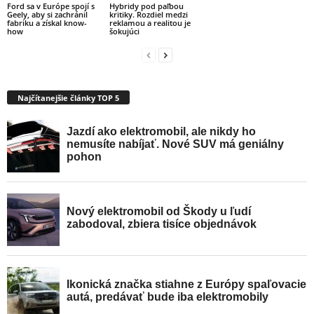
Ford sa v Európe spojí s
Hybridy pod paľbou
Geely, aby si zachránil
kritiky. Rozdiel medzi
fabriku a získal know-
reklamou a realitou je
how
šokujúci
Najčítanejšie články TOP 5