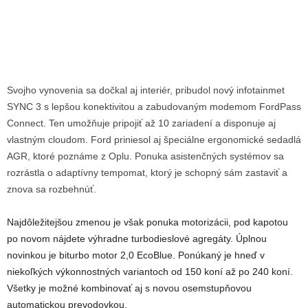
Svojho vynovenia sa dočkal aj interiér, pribudol nový infotainmet
SYNC 3 s lepšou konektivitou a zabudovaným modemom FordPass
Connect. Ten umožňuje pripojiť až 10 zariadení a disponuje aj
vlastným cloudom. Ford priniesol aj špeciálne ergonomické sedadlá
AGR, ktoré poznáme z Oplu. Ponuka asistenčných systémov sa
rozrástla o adaptívny tempomat, ktorý je schopný sám zastaviť a
znova sa rozbehnúť.
Najdôležitejšou zmenou je však ponuka motorizácii, pod kapotou
po novom nájdete výhradne turbodieslové agregáty. Úplnou
novinkou je biturbo motor 2,0 EcoBlue. Ponúkaný je hneď v
niekoľkých výkonnostných variantoch od 150 koní až po 240 koní.
Všetky je možné kombinovať aj s novou osemstupňovou
automatickou prevodovkou.