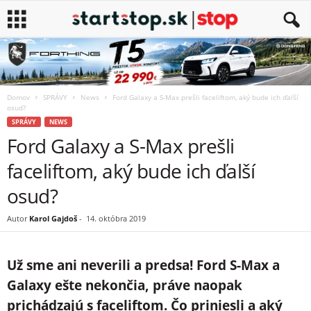
Domov
SPRÁVY
News
Ford Galaxy a S-Max prešli faceliftom, aký bude ich ďalší
osud?
SPRÁVY
NEWS
Ford Galaxy a S-Max prešli
faceliftom, aký bude ich ďalší
osud?
Autor
Karol Gajdoš
-
14. októbra 2019
Už sme ani neverili a predsa! Ford S-Max a
Galaxy ešte nekončia, práve naopak
prichádzajú s faceliftom. Čo priniesli a aký