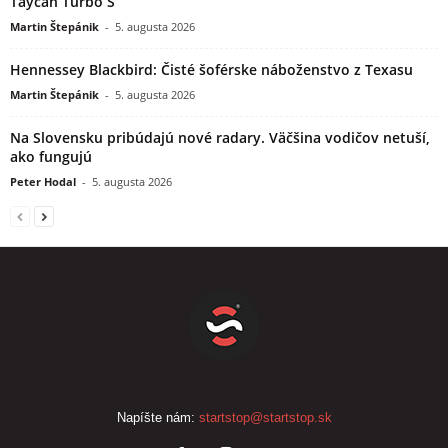
Taycan Turbo S
Martin Štepánik
-
5. augusta 2026
Hennessey Blackbird: Čisté šoférske náboženstvo z Texasu
Martin Štepánik
-
5. augusta 2026
Na Slovensku pribúdajú nové radary. Väčšina vodičov netuší,
ako fungujú
Peter Hodal
-
5. augusta 2026
Napíšte nám:
startstop@startstop.sk