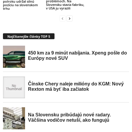
problémoch. Na
polroku udržal silnú
Slovensku stavia fabriku,
pozíciu na slovenskom
v USA ju vyrazili
trhu
Najčítanejšie články TOP 5