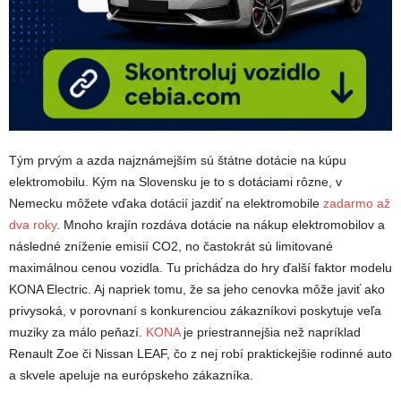
Tým prvým a azda najznámejším sú štátne dotácie na kúpu
elektromobilu. Kým na Slovensku je to s dotáciami rôzne, v
Nemecku môžete vďaka dotácií jazdiť na elektromobile
zadarmo až
dva roky
. Mnoho krajín rozdáva dotácie na nákup elektromobilov a
následné zníženie emisií CO2, no častokrát sú limitované
maximálnou cenou vozidla. Tu prichádza do hry ďalší faktor modelu
KONA Electric. Aj napriek tomu, že sa jeho cenovka môže javiť ako
privysoká, v porovnaní s konkurenciou zákazníkovi poskytuje veľa
muziky za málo peňazí.
KONA
je priestrannejšia než napríklad
Renault Zoe či Nissan LEAF, čo z nej robí praktickejšie rodinné auto
a skvele apeluje na európskeho zákazníka.