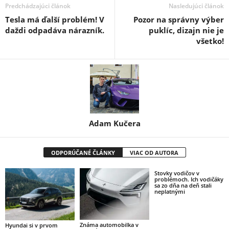
Predchádzajúci článok
Nasledujúci článok
Tesla má ďalší problém! V
Pozor na správny výber
daždi odpadáva nárazník.
puklíc, dizajn nie je
všetko!
Adam Kučera
ODPORÚČANÉ ČLÁNKY
VIAC OD AUTORA
Stovky vodičov v
problémoch. Ich vodičáky
sa zo dňa na deň stali
neplatnými
Známa automobilka v
Hyundai si v prvom