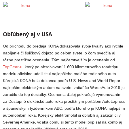
Obľúbený aj v USA
Od príchodu do predaja KONA dokazovala svoje kvality ako rýchle
nabíjanie či špičkový dojazd po celom svete, o čom svedčia aj
rôzne prestížne ocenenia. Tým najčerstvejším je ocenenie od
TopGear-u
, ktorý po absolvovaní 1 600 kilometrového roadtripu
modelu oficiálne udelil titul najlepšieho malého rodinného auta.
Kórejská KONA bola dokonca podľa U.S. News and World Report
najlepším elektrickým autom na svete, zatiaľ čo WardsAuto 2019 ju
zaradilo do top desiatky. Ocenenia ďalej pokračujú vymenovaním
za Dostupné elektrické auto roka prestížnym portálom AutoExpress
a španielskym týždenníkom ABC, podľa ktorého je KONA najlepším
automobilom roka. Kórejský elektromobil si obľúbili aj zákazníci v
Severnej Amerike, vďaka čomu si tento model pripísal na konto aj