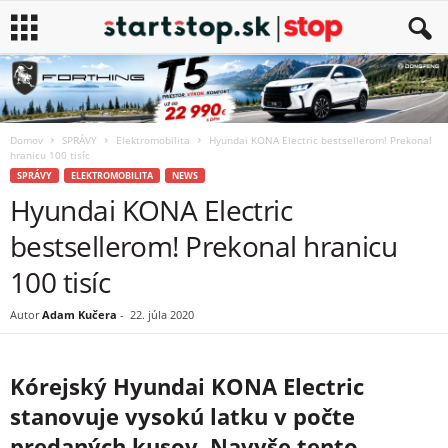
Domov
SPRÁVY
Elektromobilita
Hyundai KONA Electric bestsellerom! Prekonal
hranicu 100 tisíc
SPRÁVY
ELEKTROMOBILITA
NEWS
Hyundai KONA Electric
bestsellerom! Prekonal hranicu
100 tisíc
Autor
Adam Kučera
-
22. júla 2020
Kórejský Hyundai KONA Electric
stanovuje vysokú latku v počte
predaných kusov. Navyše tento