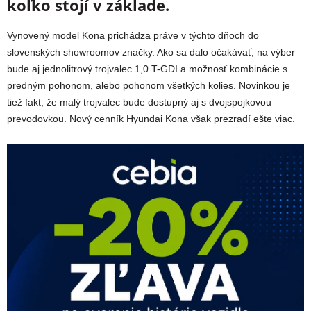
koľko stojí v základe.
Vynovený model Kona prichádza práve v týchto dňoch do
slovenských showroomov značky. Ako sa dalo očakávať, na výber
bude aj jednolitrový trojvalec 1,0 T-GDI a možnosť kombinácie s
predným pohonom, alebo pohonom všetkých kolies. Novinkou je
tiež fakt, že malý trojvalec bude dostupný aj s dvojspojkovou
prevodovkou. Nový cenník Hyundai Kona však prezradí ešte viac.