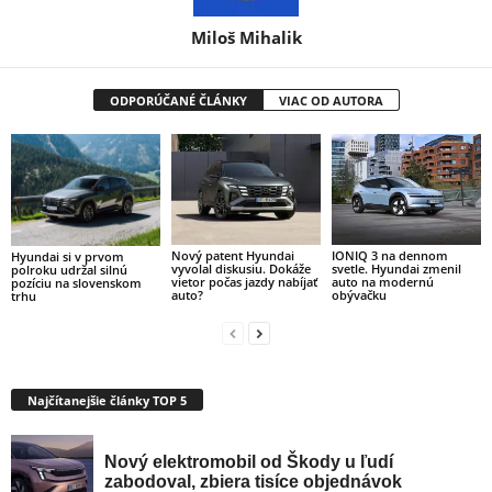
Miloš Mihalik
ODPORÚČANÉ ČLÁNKY
VIAC OD AUTORA
Nový patent Hyundai
IONIQ 3 na dennom
Hyundai si v prvom
vyvolal diskusiu. Dokáže
svetle. Hyundai zmenil
polroku udržal silnú
vietor počas jazdy nabíjať
auto na modernú
pozíciu na slovenskom
auto?
obývačku
trhu
Najčítanejšie články TOP 5