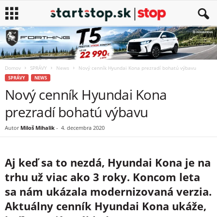
Domov
SPRÁVY
News
Nový cenník Hyundai Kona prezradí bohatú výbavu
SPRÁVY
NEWS
Nový cenník Hyundai Kona
prezradí bohatú výbavu
Autor
Miloš Mihalik
-
4. decembra 2020
Aj keď sa to nezdá, Hyundai Kona je na
trhu už viac ako 3 roky. Koncom leta
sa nám ukázala modernizovaná verzia.
Aktuálny cenník Hyundai Kona ukáže,