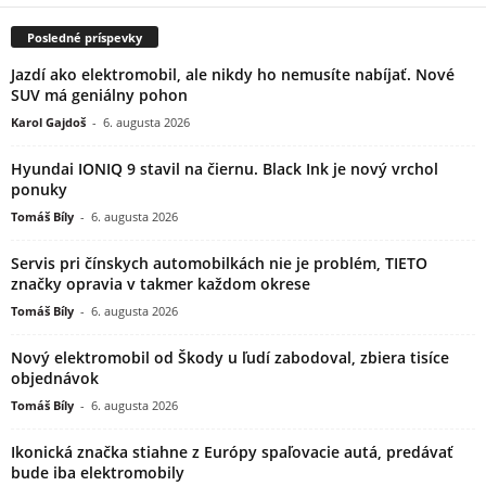
Posledné príspevky
Jazdí ako elektromobil, ale nikdy ho nemusíte nabíjať. Nové
SUV má geniálny pohon
Karol Gajdoš
-
6. augusta 2026
Hyundai IONIQ 9 stavil na čiernu. Black Ink je nový vrchol
ponuky
Tomáš Bíly
-
6. augusta 2026
Servis pri čínskych automobilkách nie je problém, TIETO
značky opravia v takmer každom okrese
Tomáš Bíly
-
6. augusta 2026
Nový elektromobil od Škody u ľudí zabodoval, zbiera tisíce
objednávok
Tomáš Bíly
-
6. augusta 2026
Ikonická značka stiahne z Európy spaľovacie autá, predávať
bude iba elektromobily