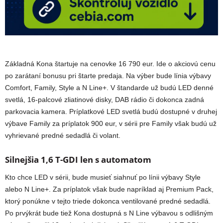
Základná Kona štartuje na cenovke 16 790 eur. Ide o akciovú cenu
po zarátaní bonusu pri štarte predaja. Na výber bude línia výbavy
Comfort, Family, Style a N Line+. V štandarde už budú LED denné
svetlá, 16-palcové zliatinové disky, DAB rádio či dokonca zadná
parkovacia kamera. Príplatkové LED svetlá budú dostupné v druhej
výbave Family za príplatok 900 eur, v sérii pre Family však budú už
vyhrievané predné sedadlá či volant.
Silnejšia 1,6 T-GDI len s automatom
Kto chce LED v sérii, bude musieť siahnuť po línii výbavy Style
alebo N Line+. Za príplatok však bude napríklad aj Premium Pack,
ktorý ponúkne v tejto triede dokonca ventilované predné sedadlá.
Po prvýkrát bude tiež Kona dostupná s N Line výbavou s odlišným