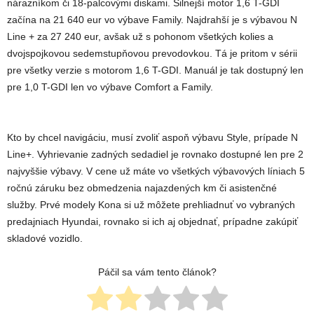
nárazníkom či 18-palcovými diskami. Silnejší motor 1,6 T-GDI
začína na 21 640 eur vo výbave Family. Najdrahší je s výbavou N
Line + za 27 240 eur, avšak už s pohonom všetkých kolies a
dvojspojkovou sedemstupňovou prevodovkou. Tá je pritom v sérii
pre všetky verzie s motorom 1,6 T-GDI. Manuál je tak dostupný len
pre 1,0 T-GDI len vo výbave Comfort a Family.
Kto by chcel navigáciu, musí zvoliť aspoň výbavu Style, prípade N
Line+. Vyhrievanie zadných sedadiel je rovnako dostupné len pre 2
najvyššie výbavy. V cene už máte vo všetkých výbavových líniach 5
ročnú záruku bez obmedzenia najazdených km či asistenčné
služby. Prvé modely Kona si už môžete prehliadnuť vo vybraných
predajniach Hyundai, rovnako si ich aj objednať, prípadne zakúpiť
skladové vozidlo.
Páčil sa vám tento článok?