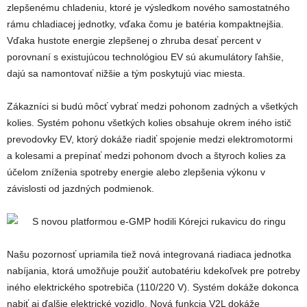
zlepšenému chladeniu, ktoré je výsledkom nového samostatného
rámu chladiacej jednotky, vďaka čomu je batéria kompaktnejšia.
Vďaka hustote energie zlepšenej o zhruba desať percent v
porovnaní s existujúcou technológiou EV sú akumulátory ľahšie,
dajú sa namontovať nižšie a tým poskytujú viac miesta.
Zákazníci si budú môcť vybrať medzi pohonom zadných a všetkých
kolies. Systém pohonu všetkých kolies obsahuje okrem iného istič
prevodovky EV, ktorý dokáže riadiť spojenie medzi elektromotormi
a kolesami a prepínať medzi pohonom dvoch a štyroch kolies za
účelom zníženia spotreby energie alebo zlepšenia výkonu v
závislosti od jazdných podmienok.
Našu pozornosť upriamila tiež nová integrovaná riadiaca jednotka
nabíjania, ktorá umožňuje použiť autobatériu kdekoľvek pre potreby
iného elektrického spotrebiča (110/220 V). Systém dokáže dokonca
nabiť aj ďalšie elektrické vozidlo. Nová funkcia V2L dokáže