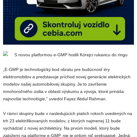
„E-GMP je technologický bod obratu pre budúcnosť éry
elektromobilov a predstavuje príchod novej generácie elektrických
modelov našej automobilovej skupiny. Je to zavŕšenie
mnohoročného úsilia v oblasti výskumu a vývoja, ktoré prináša
najnovšie technológie,“ uviedol Fayez Abdul Rahman.
V rámci skupiny bude v nasledujúcich piatich rokoch uvedených na
trh 23 elektrifikovaných modelov, z ktorých najmenej 11 bude
vychádzať z novej architektúry. Na prvom modeli, ktorý bude
založený na platforme e-GMP, nie je pritom nič prekvapivé. Jedná