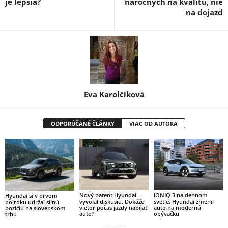
je lepšia?
náročných na kvalitu, nie
na dojazd
Eva Karolčíková
ODPORÚČANÉ ČLÁNKY
VIAC OD AUTORA
Nový patent Hyundai
IONIQ 3 na dennom
Hyundai si v prvom
vyvolal diskusiu. Dokáže
svetle. Hyundai zmenil
polroku udržal silnú
vietor počas jazdy nabíjať
auto na modernú
pozíciu na slovenskom
auto?
obývačku
trhu