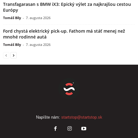
Transfagarasan s BMW iX3: Epický výlet za najkrajšou cestou
Európy
Tomáš Bíly
-
7. augusta 2026
Ford chystá elektrický pick-up. Fathom má stáť menej než
mnohé rodinné autá
Tomáš Bíly
-
7. augusta 2026
Napíšte nám:
startstop@startstop.sk