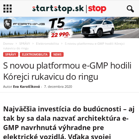
Domov
SPRÁVY
Elektromobilita
S novou platformou e-GMP hodili Kórejci
rukavicu do ringu
SPRÁVY
ELEKTROMOBILITA
NEWS
S novou platformou e-GMP hodili
Kórejci rukavicu do ringu
Autor
Eva Karolčíková
-
7. decembra 2020
Najväčšia investícia do budúcnosti – aj
tak by sa dala nazvať architektúra e-
GMP navrhnutá výhradne pre
elektrické vozidlá. Vďaka svojej