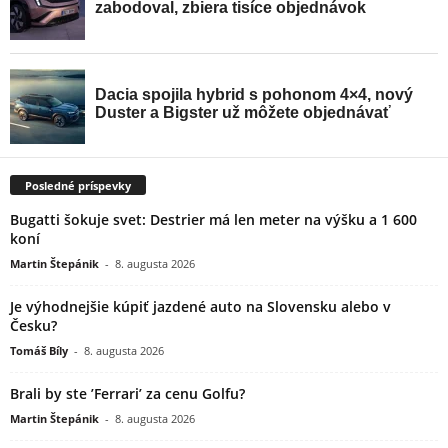
Posledné príspevky
Bugatti šokuje svet: Destrier má len meter na výšku a 1 600
koní
Martin Štepánik
-
8. augusta 2026
Je výhodnejšie kúpiť jazdené auto na Slovensku alebo v
Česku?
Tomáš Bíly
-
8. augusta 2026
Brali by ste ’Ferrari’ za cenu Golfu?
Martin Štepánik
-
8. augusta 2026