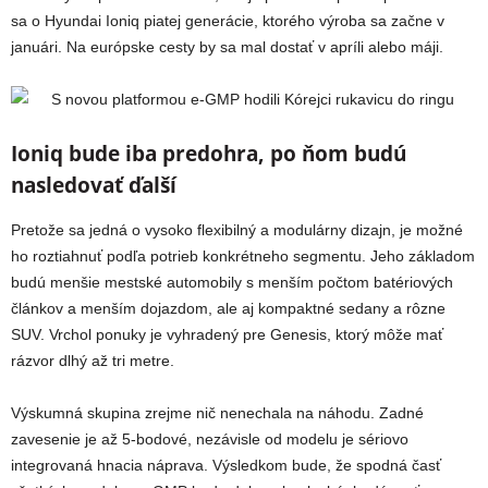
sa o Hyundai Ioniq piatej generácie, ktorého výroba sa začne v
januári. Na európske cesty by sa mal dostať v apríli alebo máji.
Ioniq bude iba predohra, po ňom budú
nasledovať ďalší
Pretože sa jedná o vysoko flexibilný a modulárny dizajn, je možné
ho roztiahnuť podľa potrieb konkrétneho segmentu. Jeho základom
budú menšie mestské automobily s menším počtom batériových
článkov a menším dojazdom, ale aj kompaktné sedany a rôzne
SUV. Vrchol ponuky je vyhradený pre Genesis, ktorý môže mať
rázvor dlhý až tri metre.
Výskumná skupina zrejme nič nenechala na náhodu. Zadné
zavesenie je až 5-bodové, nezávisle od modelu je sériovo
integrovaná hnacia náprava. Výsledkom bude, že spodná časť