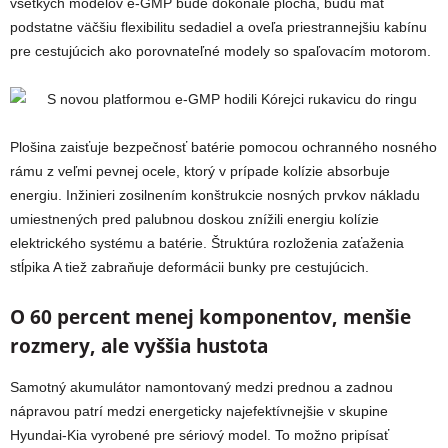
všetkých modelov e-GMP bude dokonale plochá, budú mať
podstatne väčšiu flexibilitu sedadiel a oveľa priestrannejšiu kabínu
pre cestujúcich ako porovnateľné modely so spaľovacím motorom.
Plošina zaisťuje bezpečnosť batérie pomocou ochranného nosného
rámu z veľmi pevnej ocele, ktorý v prípade kolízie absorbuje
energiu. Inžinieri zosilnením konštrukcie nosných prvkov nákladu
umiestnených pred palubnou doskou znížili energiu kolízie
elektrického systému a batérie. Štruktúra rozloženia zaťaženia
stĺpika A tiež zabraňuje deformácii bunky pre cestujúcich.
O 60 percent menej komponentov, menšie
rozmery, ale vyššia hustota
Samotný akumulátor namontovaný medzi prednou a zadnou
nápravou patrí medzi energeticky najefektívnejšie v skupine
Hyundai-Kia vyrobené pre sériový model. To možno pripísať