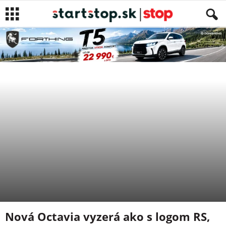
SPRÁVY
NEWS
Autor
Patrik Gunda
-
10. marca 2021
Nová Octavia vyzerá ako s logom RS,