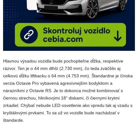
Hlavnou výsadou vozidla bude pochopiteľne dĺžka, respektíve
rázvor. Ten je o 44 mm dlhší (2.730 mm), čo teda zväčšilo aj
celkovú dĺžku liftbacku o 64 mm (4.753 mm). Štandardne je čínska
verzia Octavie Pro vybavená agresívnejším bodykitom a
nárazníkmi z Octavie RS. Je to dokonca možné kombinovať s
čiernou strechou, hliníkovými 18“ diskami, či čiernymi krytmi
zrkadiel. Chýbať nebude LED osvetlenie ako vpredu tak aj vzadu s
kryštálovými prvkami. To sa už vo vozidle bude nachádzať v
štandarde.