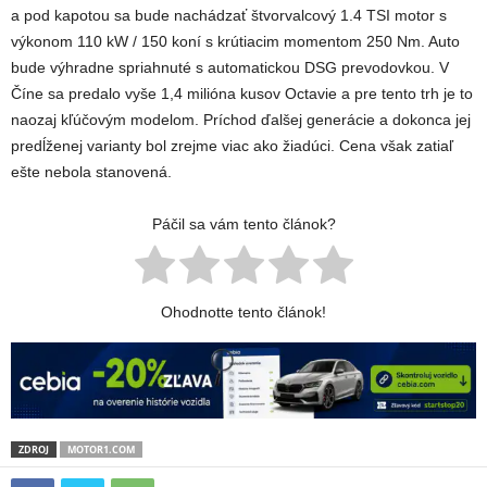
a pod kapotou sa bude nachádzať štvorvalcový 1.4 TSI motor s
výkonom 110 kW / 150 koní s krútiacim momentom 250 Nm. Auto
bude výhradne spriahnuté s automatickou DSG prevodovkou. V
Číne sa predalo vyše 1,4 milióna kusov Octavie a pre tento trh je to
naozaj kľúčovým modelom. Príchod ďalšej generácie a dokonca jej
predĺženej varianty bol zrejme viac ako žiadúci. Cena však zatiaľ
ešte nebola stanovená.
Páčil sa vám tento článok?
Ohodnotte tento článok!
ZDROJ
MOTOR1.COM