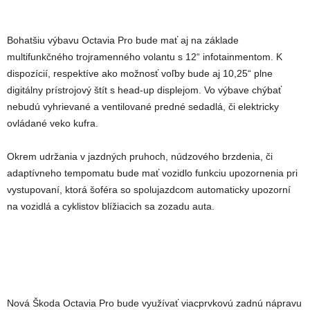
Bohatšiu výbavu Octavia Pro bude mať aj na základe
multifunkčného trojramenného volantu s 12“ infotainmentom. K
dispozícií, respektíve ako možnosť voľby bude aj 10,25“ plne
digitálny prístrojový štít s head-up displejom. Vo výbave chýbať
nebudú vyhrievané a ventilované predné sedadlá, či elektricky
ovládané veko kufra.
Okrem udržania v jazdných pruhoch, núdzového brzdenia, či
adaptívneho tempomatu bude mať vozidlo funkciu upozornenia pri
vystupovaní, ktorá šoféra so spolujazdcom automaticky upozorní
na vozidlá a cyklistov blížiacich sa zozadu auta.
Nová Škoda Octavia Pro bude využívať viacprvkovú zadnú nápravu