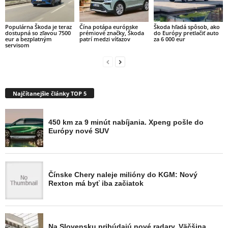
Populárna Škoda je teraz
Čína potápa európske
Škoda hľadá spôsob, ako
dostupná so zľavou 7500
prémiové značky, Škoda
do Európy pretlačiť auto
eur a bezplatným
patrí medzi víťazov
za 6 000 eur
servisom
Najčítanejšie články TOP 5