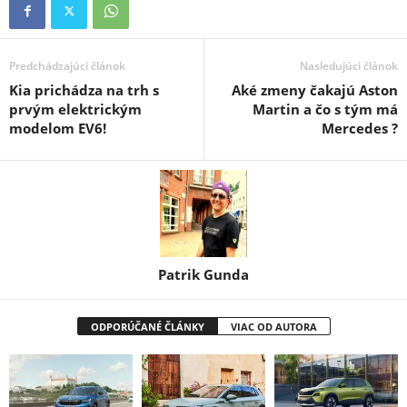
Predchádzajúci článok
Nasledujúci článok
Kia prichádza na trh s
Aké zmeny čakajú Aston
prvým elektrickým
Martin a čo s tým má
modelom EV6!
Mercedes ?
Patrik Gunda
ODPORÚČANÉ ČLÁNKY
VIAC OD AUTORA