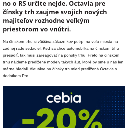
no o RS určite nejde. Octavia pre
čínsky trh zaujme svojich nových
majiteľov rozhodne veľkým
priestorom vo vnútri.
Na čínskom trhu si väčšina zákazníkov potrpí na veľa miesta na
zadnej rade sedadiel. Keď sa chce automobilka na čínskom trhu
presadiť, tak musí zareagovať na ponuky trhu. Preto na čínskom
trhu nájdeme predĺžené modely takých áut, ktoré by sme u nás len
márne hľadali. Aktuálne na čínsky trh mieri predĺžená Octavia s
dodatkom Pro.