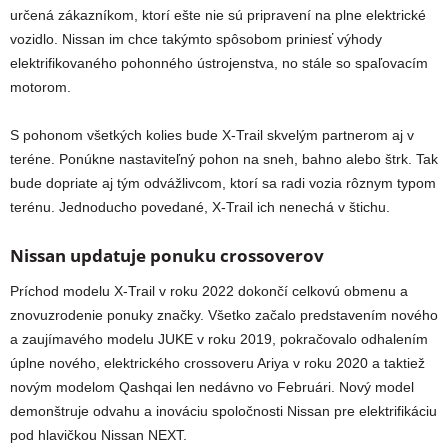
určená zákazníkom, ktorí ešte nie sú pripravení na plne elektrické
vozidlo. Nissan im chce takýmto spôsobom priniesť výhody
elektrifikovaného pohonného ústrojenstva, no stále so spaľovacím
motorom.
S pohonom všetkých kolies bude X-Trail skvelým partnerom aj v
teréne. Ponúkne nastaviteľný pohon na sneh, bahno alebo štrk. Tak
bude dopriate aj tým odvážlivcom, ktorí sa radi vozia rôznym typom
terénu. Jednoducho povedané, X-Trail ich nenechá v štichu.
Nissan updatuje ponuku crossoverov
Príchod modelu X-Trail v roku 2022 dokončí celkovú obmenu a
znovuzrodenie ponuky značky. Všetko začalo predstavením nového
a zaujímavého modelu JUKE v roku 2019, pokračovalo odhalením
úplne nového, elektrického crossoveru Ariya v roku 2020 a taktiež
novým modelom Qashqai len nedávno vo Februári. Nový model
demonštruje odvahu a inováciu spoločnosti Nissan pre elektrifikáciu
pod hlavičkou Nissan NEXT.