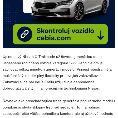
Úplne nový Nissan X-Trail bude už štvrtou generáciou tohto
úspešného rodinného vozidla kategórie SUV. Jeho cieľom je
zachovať odkaz minulých generácii modelu. Priniesť všestranný a
multifunkčný interiér plný flexibility pre svojich zákazníkov.
Zákazníci si na palube X-Trailu užijú svoje dennodenné
dobrodružstvá s tými najhorúcejšími technológiami Nissan.
Rovnako ako predchádzajúca tretia generácia populárneho modelu
ponúkne aj štvrtá sklopný tretí rad sedadiel. To má rodinám
zabezpečiť ešte väčšie pohodlie a komfort, ale aj úžitkovú hodnotu