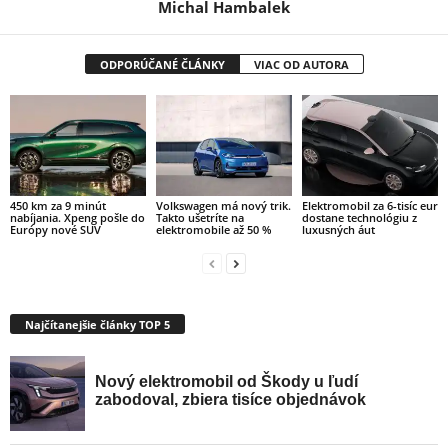
Michal Hambalek
ODPORÚČANÉ ČLÁNKY
VIAC OD AUTORA
450 km za 9 minút
Volkswagen má nový trik.
Elektromobil za 6-tisíc eur
nabíjania. Xpeng pošle do
Takto ušetríte na
dostane technológiu z
Európy nové SUV
elektromobile až 50 %
luxusných áut
Najčítanejšie články TOP 5