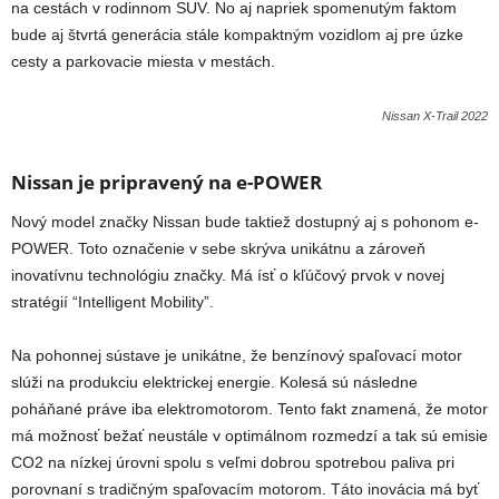
na cestách v rodinnom SUV. No aj napriek spomenutým faktom
bude aj štvrtá generácia stále kompaktným vozidlom aj pre úzke
cesty a parkovacie miesta v mestách.
Nissan X-Trail 2022
Nissan je pripravený na e-POWER
Nový model značky Nissan bude taktiež dostupný aj s pohonom e-
POWER. Toto označenie v sebe skrýva unikátnu a zároveň
inovatívnu technológiu značky. Má ísť o kľúčový prvok v novej
stratégií “Intelligent Mobility”.
Na pohonnej sústave je unikátne, že benzínový spaľovací motor
slúži na produkciu elektrickej energie. Kolesá sú následne
poháňané práve iba elektromotorom. Tento fakt znamená, že motor
má možnosť bežať neustále v optimálnom rozmedzí a tak sú emisie
CO2 na nízkej úrovni spolu s veľmi dobrou spotrebou paliva pri
porovnaní s tradičným spaľovacím motorom. Táto inovácia má byť