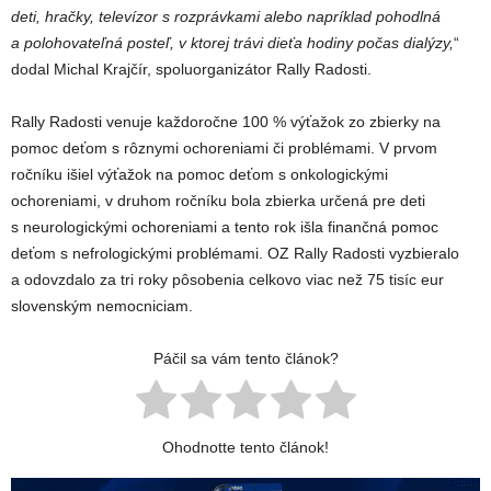
deti, hračky, televízor s rozprávkami alebo napríklad pohodlná
a polohovateľná posteľ, v ktorej trávi dieťa hodiny počas dialýzy,
“
dodal Michal Krajčír, spoluorganizátor Rally Radosti.
Rally Radosti venuje každoročne 100 % výťažok zo zbierky na
pomoc deťom s rôznymi ochoreniami či problémami. V prvom
ročníku išiel výťažok na pomoc deťom s onkologickými
ochoreniami, v druhom ročníku bola zbierka určená pre deti
s neurologickými ochoreniami a tento rok išla finančná pomoc
deťom s nefrologickými problémami. OZ Rally Radosti vyzbieralo
a odovzdalo za tri roky pôsobenia celkovo viac než 75 tisíc eur
slovenským nemocniciam.
Páčil sa vám tento článok?
Ohodnotte tento článok!