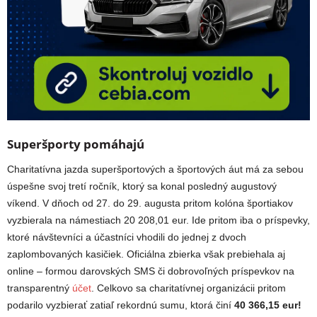
Superšporty pomáhajú
Charitatívna jazda superšportových a športových áut má za sebou
úspešne svoj tretí ročník, ktorý sa konal posledný augustový
víkend. V dňoch od 27. do 29. augusta pritom kolóna športiakov
vyzbierala na námestiach 20 208,01 eur. Ide pritom iba o príspevky,
ktoré návštevníci a účastníci vhodili do jednej z dvoch
zaplombovaných kasičiek. Oficiálna zbierka však prebiehala aj
online – formou darovských SMS či dobrovoľných príspevkov na
transparentný
účet
. Celkovo sa charitatívnej organizácii pritom
podarilo vyzbierať zatiaľ rekordnú sumu, ktorá činí
40 366,15 eur!