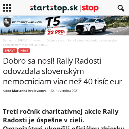
Domov
SPRÁVY
News
Dobro sa nosí! Rally Radosti odovzdala slovenským
nemocniciam viac než 40 tisíc...
SPRÁVY
NEWS
Dobro sa nosí! Rally Radosti
odovzdala slovenským
nemocniciam viac než 40 tisíc eur
Autor
Marianna Kralovicova
-
22. novembra 2021
Tretí ročník charitatívnej akcie Rally
Radosti je úspešne v cieli.
Organizátori ukončili oficiálnu zbierku