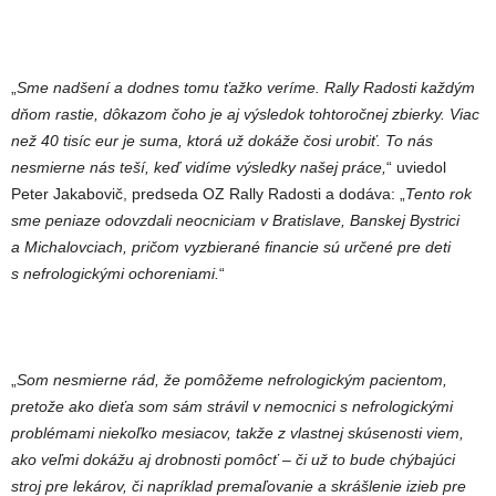
„
Sme nadšení a dodnes tomu ťažko veríme. Rally Radosti každým
dňom rastie, dôkazom čoho je aj výsledok tohtoročnej zbierky. Viac
než 40 tisíc eur je suma, ktorá už dokáže čosi urobiť. To nás
nesmierne nás teší, keď vidíme výsledky našej práce,
“ uviedol
Peter Jakabovič, predseda OZ Rally Radosti a dodáva: „
Tento rok
sme peniaze odovzdali neocniciam v Bratislave, Banskej Bystrici
a Michalovciach, pričom vyzbierané financie sú určené pre deti
s nefrologickými ochoreniami.
“
„
Som nesmierne rád, že pomôžeme nefrologickým pacientom,
pretože ako dieťa som sám strávil v nemocnici s nefrologickými
problémami niekoľko mesiacov, takže z vlastnej skúsenosti viem,
ako veľmi dokážu aj drobnosti pomôcť – či už to bude chýbajúci
stroj pre lekárov, či napríklad premaľovanie a skrášlenie izieb pre