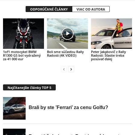
ODPORÚČANÉ ČLÁNKY
VIAC OD AUTORA
1of1 motocykel BMW
Boli sme súčasťou Rally
Peter Jakabovič z Rally
R1300 GS bol vydražený
Radosti (4K VIDEO)
Radosti: Šťastie treba
za 41 000 eur
posúvať ďalej
Najčítanejšie články TOP 5