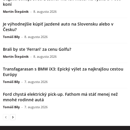
koní
Martin Štepánik
-
8. augusta 2026
Je výhodnejšie kúpiť jazdené auto na Slovensku alebo v
Česku?
Tomáš Bíly
-
8. augusta 2026
Brali by ste ’Ferrari’ za cenu Golfu?
Martin Štepánik
-
8. augusta 2026
Transfagarasan s BMW iX3: Epický výlet za najkrajšou cestou
Európy
Tomáš Bíly
-
7. augusta 2026
Ford chystá elektrický pick-up. Fathom má stáť menej než
mnohé rodinné autá
Tomáš Bíly
-
7. augusta 2026