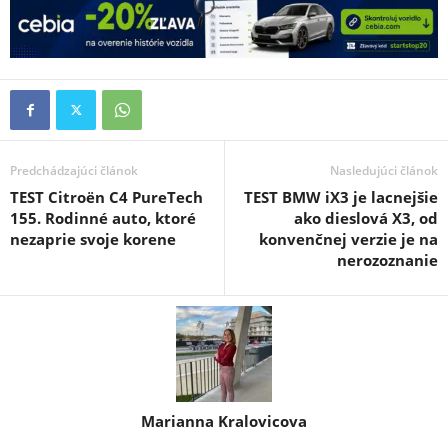
Predchádzajúci článok
Nasledujúci článok
TEST Citroën C4 PureTech
TEST BMW iX3 je lacnejšie
155. Rodinné auto, ktoré
ako dieslová X3, od
nezaprie svoje korene
konvenčnej verzie je na
nerozoznanie
Marianna Kralovicova