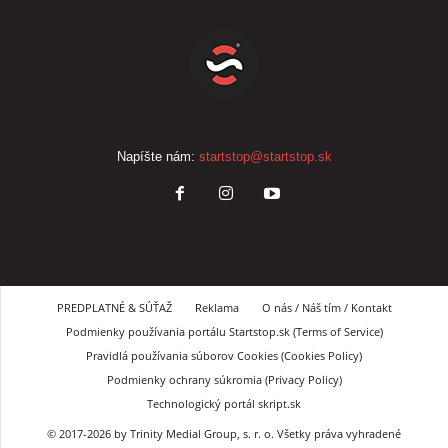
Napíšte nám:
startstop@startstop.sk
PREDPLATNÉ & SÚŤAŽ
Reklama
O nás / Náš tím / Kontakt
Podmienky používania portálu Startstop.sk (Terms of Service)
Pravidlá používania súborov Cookies (Cookies Policy)
Podmienky ochrany súkromia (Privacy Policy)
Technologický portál skript.sk
© 2017-2026 by Trinity Medial Group, s. r. o. Všetky práva vyhradené