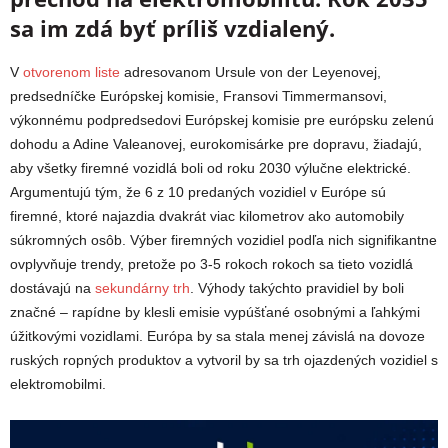
sa im zdá byť príliš vzdialený.
V
otvorenom liste
adresovanom Ursule von der Leyenovej,
predsedníčke Európskej komisie, Fransovi Timmermansovi,
výkonnému podpredsedovi Európskej komisie pre európsku zelenú
dohodu a Adine Valeanovej, eurokomisárke pre dopravu, žiadajú,
aby všetky firemné vozidlá boli od roku 2030 výlučne elektrické.
Argumentujú tým, že 6 z 10 predaných vozidiel v Európe sú
firemné, ktoré najazdia dvakrát viac kilometrov ako automobily
súkromných osôb. Výber firemných vozidiel podľa nich signifikantne
ovplyvňuje trendy, pretože po 3-5 rokoch rokoch sa tieto vozidlá
dostávajú na
sekundárny trh
. Výhody takýchto pravidiel by boli
značné – rapídne by klesli emisie vypúšťané osobnými a ľahkými
úžitkovými vozidlami. Európa by sa stala menej závislá na dovoze
ruských ropných produktov a vytvoril by sa trh ojazdených vozidiel s
elektromobilmi.