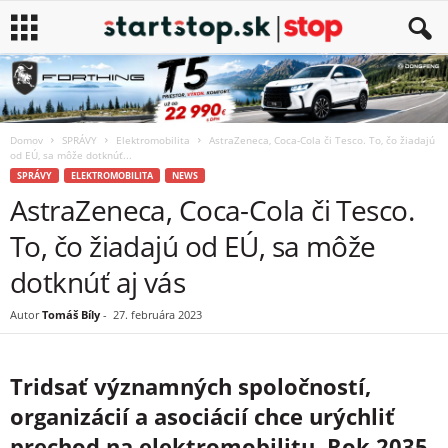
Domov
SPRÁVY
Elektromobilita
AstraZeneca, Coca-Cola či Tesco. To, čo žiadajú
od EÚ, sa môže dotknúť...
SPRÁVY
ELEKTROMOBILITA
NEWS
AstraZeneca, Coca-Cola či Tesco.
To, čo žiadajú od EÚ, sa môže
dotknúť aj vás
Autor
Tomáš Bíly
-
27. februára 2023
Tridsať významných spoločností,
organizácií a asociácií chce urýchliť
prechod na elektromobilitu. Rok 2035