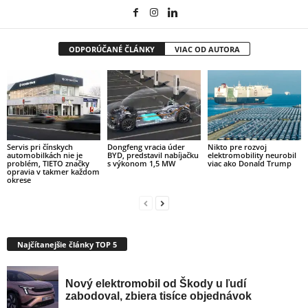
ODPORÚČANÉ ČLÁNKY
VIAC OD AUTORA
Servis pri čínskych
Dongfeng vracia úder
Nikto pre rozvoj
automobilkách nie je
BYD, predstavil nabíjačku
elektromobility neurobil
problém, TIETO značky
s výkonom 1,5 MW
viac ako Donald Trump
opravia v takmer každom
okrese
Najčítanejšie články TOP 5