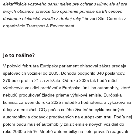
elektrifikácie vozového parku nielen pre ochranu klímy, ale aj pre
svojich občanov, pretože toto opatrenie prinesie na trh cenovo
dostupné elektrické vozidlá z druhej ruky,”
hovorí Stef Cornelis z
organizácie Transport & Environment.
Je to reálne?
V polovici februára Európsky parlament ohlasoval zákaz predaja
spaľovacích vozidiel od 2035. Dohodu podporilo 340 poslancov,
279 bolo proti a 21 sa zdržalo. Od roku 2035 tak budú môcť
výrobcovia vozidiel predávať v Európskej únii iba automobily, ktoré
nebudú produkovať žiadne priame výfukové emisie. Európska
komisia zároveň do roku 2025 metodiku hodnotenia a vykazovania
údajov o emisiách CO
počas celého životného cyklu osobných
2
automobilov a dodávok predávaných na európskom trhu. Podľa nej
potom budú musieť automobily znížiť emisie nových vozidiel do
roku 2030 o 55 %. Mnohé automobilky na tieto pravidlá reagovali