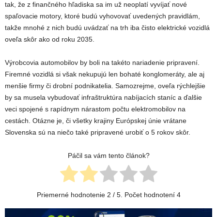
tak, že z finančného hľadiska sa im už neoplatí vyvíjať nové
spaľovacie motory, ktoré budú vyhovovať uvedených pravidlám,
takže mnohé z nich budú uvádzať na trh iba čisto elektrické vozidlá
oveľa skôr ako od roku 2035.
Výrobcovia automobilov by boli na takéto nariadenie pripravení.
Firemné vozidlá si však nekupujú len bohaté konglomeráty, ale aj
menšie firmy či drobní podnikatelia. Samozrejme, oveľa rýchlejšie
by sa musela vybudovať infraštruktúra nabíjacích staníc a ďalšie
veci spojené s rapídnym nárastom počtu elektromobilov na
cestách. Otázne je, či všetky krajiny Európskej únie vrátane
Slovenska sú na niečo také pripravené urobiť o 5 rokov skôr.
Páčil sa vám tento článok?
Priemerné hodnotenie
2
/ 5. Počet hodnotení
4