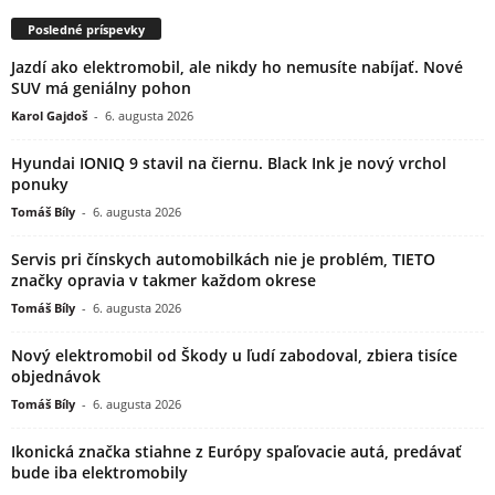
Posledné príspevky
Jazdí ako elektromobil, ale nikdy ho nemusíte nabíjať. Nové
SUV má geniálny pohon
Karol Gajdoš
-
6. augusta 2026
Hyundai IONIQ 9 stavil na čiernu. Black Ink je nový vrchol
ponuky
Tomáš Bíly
-
6. augusta 2026
Servis pri čínskych automobilkách nie je problém, TIETO
značky opravia v takmer každom okrese
Tomáš Bíly
-
6. augusta 2026
Nový elektromobil od Škody u ľudí zabodoval, zbiera tisíce
objednávok
Tomáš Bíly
-
6. augusta 2026
Ikonická značka stiahne z Európy spaľovacie autá, predávať
bude iba elektromobily