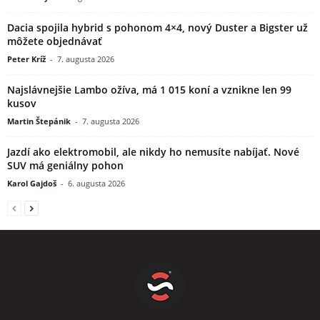
Dacia spojila hybrid s pohonom 4×4, nový Duster a Bigster už
môžete objednávať
Peter Kríž
-
7. augusta 2026
Najslávnejšie Lambo ožíva, má 1 015 koní a vznikne len 99
kusov
Martin Štepánik
-
7. augusta 2026
Jazdí ako elektromobil, ale nikdy ho nemusíte nabíjať. Nové
SUV má geniálny pohon
Karol Gajdoš
-
6. augusta 2026