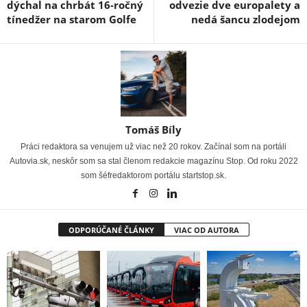
dýchal na chrbát 16-ročný
odvezie dve europalety a
tínedžer na starom Golfe
nedá šancu zlodejom
Tomáš Bíly
Práci redaktora sa venujem už viac než 20 rokov. Začínal som na portáli
Autovia.sk, neskôr som sa stal členom redakcie magazínu Stop. Od roku 2022
som šéfredaktorom portálu startstop.sk.
ODPORÚČANÉ ČLÁNKY
VIAC OD AUTORA