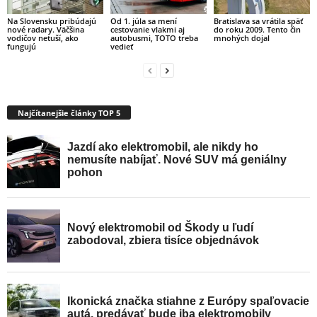
Na Slovensku pribúdajú
Od 1. júla sa mení
Bratislava sa vrátila späť
nové radary. Väčšina
cestovanie vlakmi aj
do roku 2009. Tento čin
vodičov netuší, ako
autobusmi, TOTO treba
mnohých dojal
fungujú
vedieť
Najčítanejšie články TOP 5