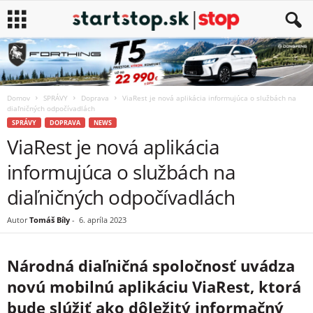
Domov
SPRÁVY
Doprava
ViaRest je nová aplikácia informujúca o službách na
diaľničných odpočívadlách
SPRÁVY
DOPRAVA
NEWS
ViaRest je nová aplikácia
informujúca o službách na
diaľničných odpočívadlách
Autor
Tomáš Bíly
-
6. apríla 2023
Národná diaľničná spoločnosť uvádza
novú mobilnú aplikáciu ViaRest, ktorá
bude slúžiť ako dôležitý informačný