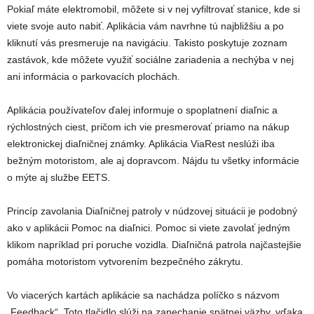
Pokiaľ máte elektromobil, môžete si v nej vyfiltrovať stanice, kde si
viete svoje auto nabiť. Aplikácia vám navrhne tú najbližšiu a po
kliknutí vás presmeruje na navigáciu. Takisto poskytuje zoznam
zastávok, kde môžete využiť sociálne zariadenia a nechýba v nej
ani informácia o parkovacích plochách.
Aplikácia používateľov ďalej informuje o spoplatnení diaľnic a
rýchlostných ciest, pričom ich vie presmerovať priamo na nákup
elektronickej diaľničnej známky. Aplikácia ViaRest neslúži iba
bežným motoristom, ale aj dopravcom. Nájdu tu všetky informácie
o mýte aj službe EETS.
Princíp zavolania Diaľničnej patroly v núdzovej situácii je podobný
ako v aplikácii Pomoc na diaľnici. Pomoc si viete zavolať jedným
klikom napríklad pri poruche vozidla. Diaľničná patrola najčastejšie
pomáha motoristom vytvorením bezpečného zákrytu.
Vo viacerých kartách aplikácie sa nachádza políčko s názvom
„Feedback“. Toto tlačidlo slúži na zanechanie spätnej väzby, vďaka