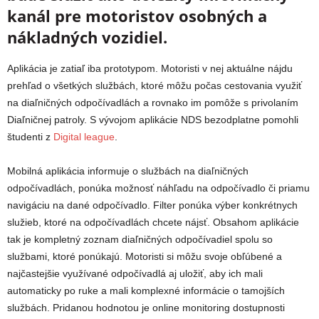
kanál pre motoristov osobných a
nákladných vozidiel.
Aplikácia je zatiaľ iba prototypom. Motoristi v nej aktuálne nájdu
prehľad o všetkých službách, ktoré môžu počas cestovania využiť
na diaľničných odpočívadlách a rovnako im pomôže s privolaním
Diaľničnej patroly. S vývojom aplikácie NDS bezodplatne pomohli
študenti z
Digital league
.
Mobilná aplikácia informuje o službách na diaľničných
odpočívadlách, ponúka možnosť náhľadu na odpočívadlo či priamu
navigáciu na dané odpočívadlo. Filter ponúka výber konkrétnych
služieb, ktoré na odpočívadlách chcete nájsť. Obsahom aplikácie
tak je kompletný zoznam diaľničných odpočívadiel spolu so
službami, ktoré ponúkajú. Motoristi si môžu svoje obľúbené a
najčastejšie využívané odpočívadlá aj uložiť, aby ich mali
automaticky po ruke a mali komplexné informácie o tamojších
službách. Pridanou hodnotou je online monitoring dostupnosti