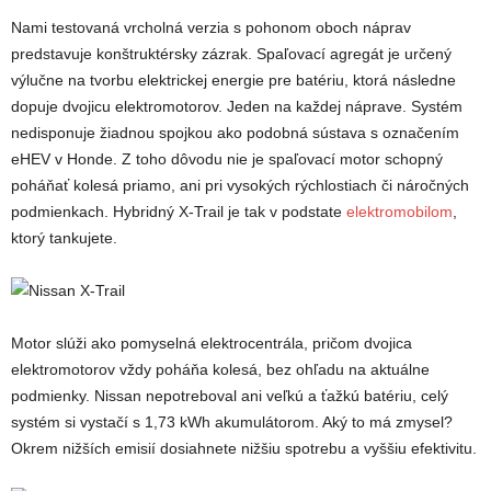
Nami testovaná vrcholná verzia s pohonom oboch náprav
predstavuje konštruktérsky zázrak. Spaľovací agregát je určený
výlučne na tvorbu elektrickej energie pre batériu, ktorá následne
dopuje dvojicu elektromotorov. Jeden na každej náprave. Systém
nedisponuje žiadnou spojkou ako podobná sústava s označením
eHEV v Honde. Z toho dôvodu nie je spaľovací motor schopný
poháňať kolesá priamo, ani pri vysokých rýchlostiach či náročných
podmienkach. Hybridný X-Trail je tak v podstate
elektromobilom
,
ktorý tankujete.
Motor slúži ako pomyselná elektrocentrála, pričom dvojica
elektromotorov vždy poháňa kolesá, bez ohľadu na aktuálne
podmienky. Nissan nepotreboval ani veľkú a ťažkú batériu, celý
systém si vystačí s 1,73 kWh akumulátorom. Aký to má zmysel?
Okrem nižších emisií dosiahnete nižšiu spotrebu a vyššiu efektivitu.