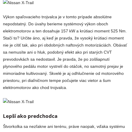
Výkon spaľovacieho trojvalca je v tomto prípade absolútne
nepodstatný. Do úvahy berieme systémový výkon oboch
elektromotorov a ten dosahuje 157 kW a krútiaci moment 525 Nm.
Stačí to? Určite áno, aj keď je pravda, že vysoký krútiaci moment
nie je cítiť tak, ako pri obdobných naftových motorizáciách. Obávať
sa nemusíte ani o hluk, podobný efekt ako pri starých CVT
prevodovkách sa nedostavil. Je pravda, že po zošliapnutí
plynového pedálu motor vystrelí do otáčok, no samotný prejav je
mimoriadne kultivovaný. Skvelé je aj odhlučnenie od motorového
priestoru, pri diaľničnom tempe počujete viac vietor a šum
elektromotorov ako chod trojvalca.
Lepší ako predchodca
Štvorkolka sa nezľakne ani terénu, práve naopak, vďaka systému