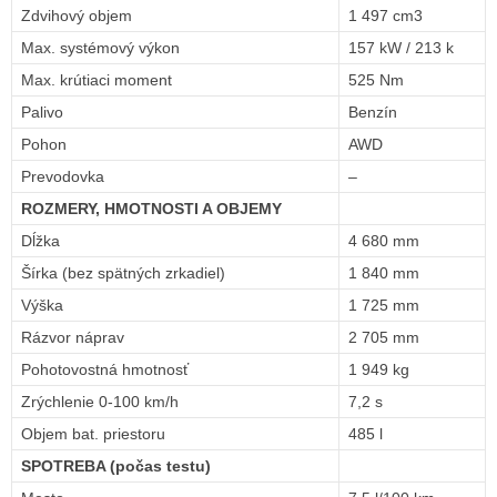
Zdvihový objem
1 497 cm3
Max. systémový výkon
157 kW / 213 k
Max. krútiaci moment
525 Nm
Palivo
Benzín
Pohon
AWD
Prevodovka
–
ROZMERY, HMOTNOSTI A OBJEMY
Dĺžka
4 680 mm
Šírka (bez spätných zrkadiel)
1 840 mm
Výška
1 725 mm
Rázvor náprav
2 705 mm
Pohotovostná hmotnosť
1 949 kg
Zrýchlenie 0-100 km/h
7,2 s
Objem bat. priestoru
485 l
SPOTREBA (počas testu)