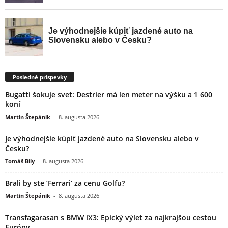
Posledné príspevky
Bugatti šokuje svet: Destrier má len meter na výšku a 1 600
koní
Martin Štepánik
-
8. augusta 2026
Je výhodnejšie kúpiť jazdené auto na Slovensku alebo v
Česku?
Tomáš Bíly
-
8. augusta 2026
Brali by ste ’Ferrari’ za cenu Golfu?
Martin Štepánik
-
8. augusta 2026
Transfagarasan s BMW iX3: Epický výlet za najkrajšou cestou
Európy