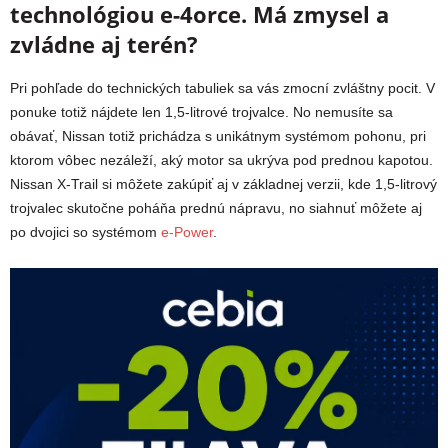
technológiou e-4orce. Má zmysel a
zvládne aj terén?
Pri pohľade do technických tabuliek sa vás zmocní zvláštny pocit. V
ponuke totiž nájdete len 1,5-litrové trojvalce. No nemusíte sa
obávať, Nissan totiž prichádza s unikátnym systémom pohonu, pri
ktorom vôbec nezáleží, aký motor sa ukrýva pod prednou kapotou.
Nissan X-Trail si môžete zakúpiť aj v základnej verzii, kde 1,5-litrový
trojvalec skutočne poháňa prednú nápravu, no siahnuť môžete aj
po dvojici so systémom
e-Power
.