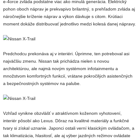
e-4orce zvláda podstatne viac ako minulá generácia. Elektrický
pohon oboch náprav je prekvapivo brilantný, s prehľadom zvláda aj
náročnejšie kríženie náprav a výkon dávkuje s citom. Krútiaci
moment dokáže distribuovať jednotlivo medzi kolesá danej nápravy.
Predchodcu prekonáva aj v interiéri. Úprimne, ten potreboval asi
najväčšiu zmenu. Nissan tak prichádza nielen s novou
architektúrou, ale najmä novým systémom infotainmentu a
množstvom komfortných funkcií, vrátane pokročilých asistenčných
a bezpečnostných systémov na palube.
Vzhľad vynikne obzvlášť v atraktívnom koženom vyhotovení,
interiér pôsobí ako Lexus. Dôraz na kvalitné materiály a funkčné
tvary si získal uznanie. Japonci ostali verní klasickým ovládačom, a
tak klimatizácia, hlasitosť, ale aj výber jazdných režimov ovládate