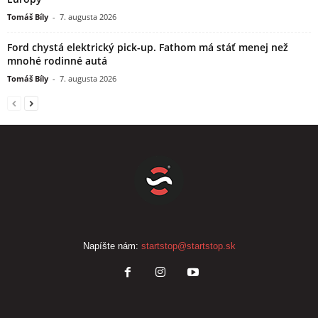
Tomáš Bíly
-
7. augusta 2026
Ford chystá elektrický pick-up. Fathom má stáť menej než
mnohé rodinné autá
Tomáš Bíly
-
7. augusta 2026
Napíšte nám:
startstop@startstop.sk