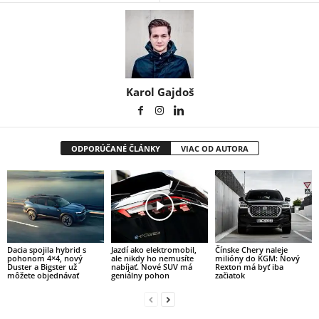
Karol Gajdoš
ODPORÚČANÉ ČLÁNKY
VIAC OD AUTORA
Dacia spojila hybrid s
Jazdí ako elektromobil,
Čínske Chery naleje
pohonom 4×4, nový
ale nikdy ho nemusíte
milióny do KGM: Nový
Duster a Bigster už
nabíjať. Nové SUV má
Rexton má byť iba
môžete objednávať
geniálny pohon
začiatok