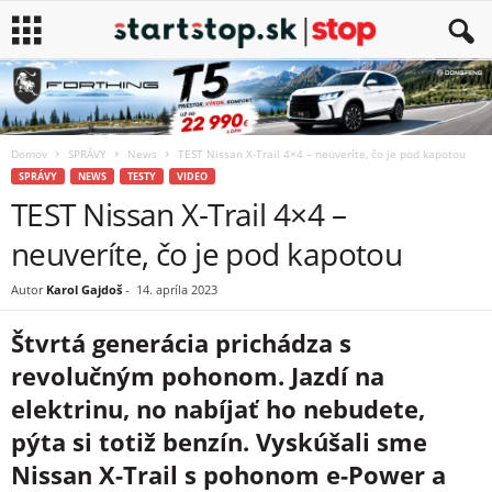
Domov
SPRÁVY
News
TEST Nissan X-Trail 4×4 – neuveríte, čo je pod kapotou
SPRÁVY
NEWS
TESTY
VIDEO
TEST Nissan X-Trail 4×4 –
neuveríte, čo je pod kapotou
Autor
Karol Gajdoš
-
14. apríla 2023
Štvrtá generácia prichádza s
revolučným pohonom. Jazdí na
elektrinu, no nabíjať ho nebudete,
pýta si totiž benzín. Vyskúšali sme
Nissan X-Trail s pohonom e-Power a