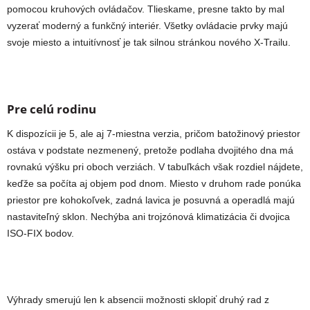
pomocou kruhových ovládačov. Tlieskame, presne takto by mal
vyzerať moderný a funkčný interiér. Všetky ovládacie prvky majú
svoje miesto a intuitívnosť je tak silnou stránkou nového X-Trailu.
Pre celú rodinu
K dispozícii je 5, ale aj 7-miestna verzia, pričom batožinový priestor
ostáva v podstate nezmenený, pretože podlaha dvojitého dna má
rovnakú výšku pri oboch verziách. V tabuľkách však rozdiel nájdete,
keďže sa počíta aj objem pod dnom. Miesto v druhom rade ponúka
priestor pre kohokoľvek, zadná lavica je posuvná a operadlá majú
nastaviteľný sklon. Nechýba ani trojzónová klimatizácia či dvojica
ISO-FIX bodov.
Výhrady smerujú len k absencii možnosti sklopiť druhý rad z