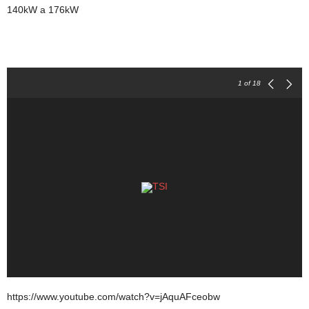
140kW a 176kW
1
of 18
https://www.youtube.com/watch?v=jAquAFceobw