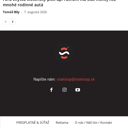
mnohé rodinné autá
Tomáš Bíly
-
7. augusta 2026
Napíšte nám:
startstop@startstop.sk
PREDPLATNÉ & SÚŤAŽ
Reklama
O nás / Náš tím / Kontakt