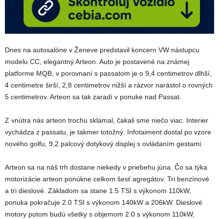
Dnes na autosalóne v Ženeve predstavil koncern VW nástupcu
modelu CC, elegantný Arteon. Auto je postavené na známej
platforme MQB, v porovnaní s passatom je o 9,4 centimetrov dlhší,
4 centimetre širší, 2,8 centimetrov nižší a rázvor narástol o rovných
5 centimetrov. Arteon sa tak zaradí v ponuke nad Passat.
Z vnútra nás arteon trochu sklamal, čakali sme niečo viac. Interier
vychádza z passatu, je takmer totožný. Infotaiment dostal po vzore
nového golfu, 9,2 palcový dotykový displej s ovládaním gestami.
Arteon sa na náš trh dostane niekedy v priebehu júna. Čo sa týka
motorizácie arteon ponúkne celkom šesť agregátov. Tri benzínové
a tri dieslové. Základom sa stane 1.5 TSI s výkonom 110kW,
ponuka pokračuje 2.0 TSI s výkonom 140kW a 206kW. Dieslové
motory potom budú všetky s objemom 2.0 s výkonom 110kW,