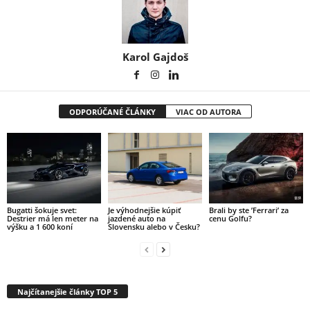
Karol Gajdoš
ODPORÚČANÉ ČLÁNKY
VIAC OD AUTORA
Bugatti šokuje svet:
Je výhodnejšie kúpiť
Brali by ste ’Ferrari’ za
Destrier má len meter na
jazdené auto na
cenu Golfu?
výšku a 1 600 koní
Slovensku alebo v Česku?
Najčítanejšie články TOP 5