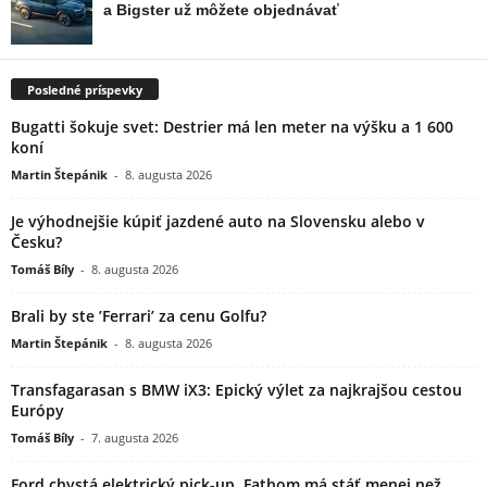
Posledné príspevky
Bugatti šokuje svet: Destrier má len meter na výšku a 1 600
koní
Martin Štepánik
-
8. augusta 2026
Je výhodnejšie kúpiť jazdené auto na Slovensku alebo v
Česku?
Tomáš Bíly
-
8. augusta 2026
Brali by ste ’Ferrari’ za cenu Golfu?
Martin Štepánik
-
8. augusta 2026
Transfagarasan s BMW iX3: Epický výlet za najkrajšou cestou
Európy
Tomáš Bíly
-
7. augusta 2026
Ford chystá elektrický pick-up. Fathom má stáť menej než