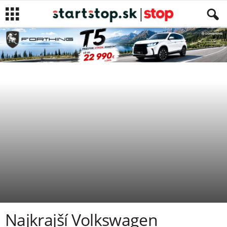
SPRÁVY
NEWS
Autor
Karol Gajdoš
-
6. marca 2017
Najkrajší Volkswagen