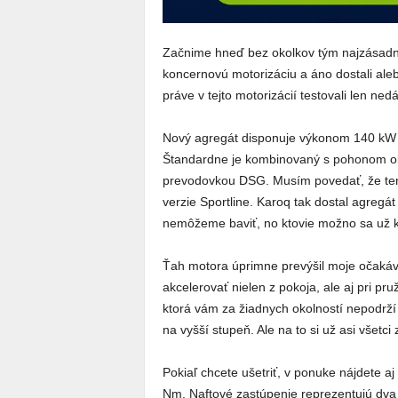
Začnime hneď bez okolkov tým najzásadn
koncernovú motorizáciu a áno dostali aleb
práve v tejto motorizácií testovali len ned
Nový agregát disponuje výkonom 140 kW 
Štandardne je kombinovaný s pohonom o
prevodovkou DSG. Musím povedať, že tent
verzie Sportline. Karoq tak dostal agregá
nemôžeme baviť, no ktovie možno sa už 
Ťah motora úprimne prevýšil moje očakáv
akcelerovať nielen z pokoja, ale aj pri p
ktorá vám za žiadnych okolností nepodrží
na vyšší stupeň. Ale na to si už asi všetci
Pokiaľ chcete ušetriť, v ponuke nájdete
Nm. Naftové zastúpenie reprezentujú dva 