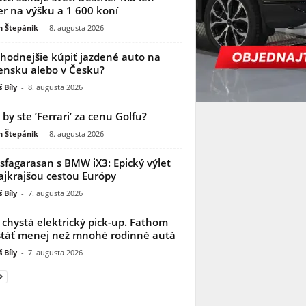
r na výšku a 1 600 koní
n Štepánik
-
8. augusta 2026
ýhodnejšie kúpiť jazdené auto na
ensku alebo v Česku?
 Bíly
-
8. augusta 2026
i by ste ’Ferrari’ za cenu Golfu?
n Štepánik
-
8. augusta 2026
sfagarasan s BMW iX3: Epický výlet
ajkrajšou cestou Európy
 Bíly
-
7. augusta 2026
 chystá elektrický pick-up. Fathom
táť menej než mnohé rodinné autá
 Bíly
-
7. augusta 2026