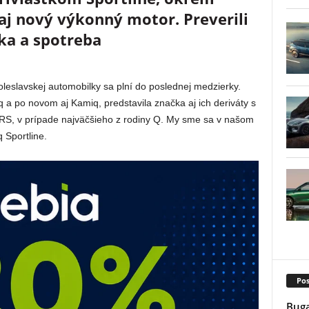
aj nový výkonný motor. Preverili
ka a spotreba
eslavskej automobilky sa plní do poslednej medzierky.
 po novom aj Kamiq, predstavila značka aj ich deriváty s
 RS, v prípade najväčšieho z rodiny Q. My sme sa v našom
 Sportline.
Pos
Buga