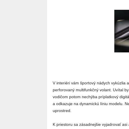
V interiéri vám športový nádych vykúzlia 
perforovaný multifunkčný volant. Uvítal by
vodičom potom nechýba príplatkový digitál
a odkazuje na dynamickú líniu modelu. N
uprostred.
K priestoru sa zásadnejšie vyjadrovať asi 