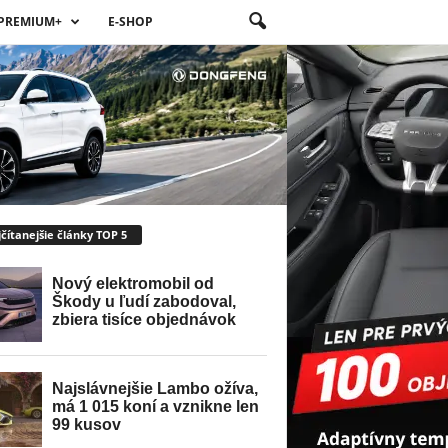
PREMIUM+
E-SHOP
čítanejšie články TOP 5