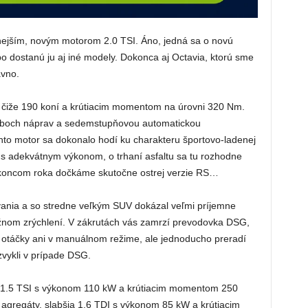
ejším, novým motorom 2.0 TSI. Áno, jedná sa o novú
o dostanú ju aj iné modely. Dokonca aj Octavia, ktorú sme
ávno.
čiže 190 koní a krútiacim momentom na úrovni 320 Nm.
boch náprav a sedemstupňovou automatickou
o motor sa dokonalo hodí ku charakteru športovo-ladenej
t s adekvátnym výkonom, o trhaní asfaltu sa tu rozhodne
koncom roka dočkáme skutočne ostrej verzie RS…
ania a so stredne veľkým SUV dokázal veľmi príjemne
ružnom zrýchlení. V zákrutách vás zamrzí prevodovka DSG,
 otáčky ani v manuálnom režime, ale jednoducho preradí
 zvykli v prípade DSG.
 aj 1.5 TSI s výkonom 110 kW a krútiacim momentom 250
agregáty, slabšia 1.6 TDI s výkonom 85 kW a krútiacim