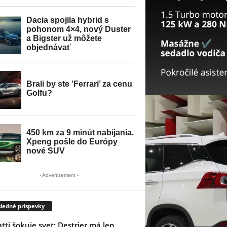
- Advertisement -
ledné príspevky
tti šokuje svet: Destrier má len