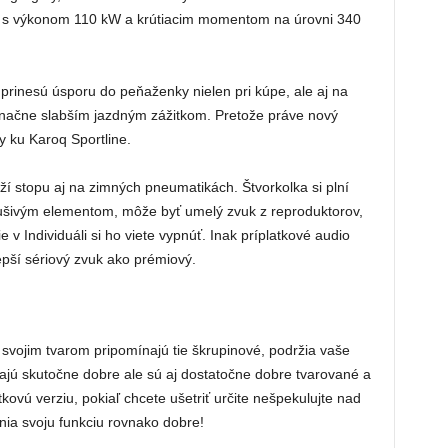
 s výkonom 110 kW a krútiacim momentom na úrovni 340
 prinesú úsporu do peňaženky nielen pri kúpe, ale aj na
značne slabším jazdným zážitkom. Pretože práve nový
y ku Karoq Sportline.
rží stopu aj na zimných pneumatikách. Štvorkolka si plní
rušivým elementom, môže byť umelý zvuk z reproduktorov,
ie v Individuáli si ho viete vypnúť. Inak príplatkové audio
epší sériový zvuk ako prémiový.
 svojim tvarom pripomínajú tie škrupinové, podržia vaše
rajú skutočne dobre ale sú aj dostatočne dobre tvarované a
kovú verziu, pokiaľ chcete ušetriť určite nešpekulujte nad
nia svoju funkciu rovnako dobre!