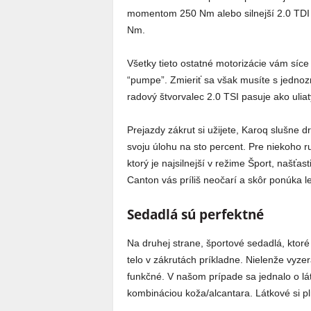
momentom 250 Nm alebo silnejší 2.0 TDI
Nm.
Všetky tieto ostatné motorizácie vám síce
“pumpe”. Zmieriť sa však musíte s jedno
radový štvorvalec 2.0 TSI pasuje ako uliat
Prejazdy zákrut si užijete, Karoq slušne d
svoju úlohu na sto percent. Pre niekoho 
ktorý je najsilnejší v režime Šport, našťast
Canton vás príliš neočarí a skôr ponúka l
Sedadlá sú perfektné
Na druhej strane, športové sedadlá, ktoré
telo v zákrutách príkladne. Nielenže vyze
funkčné. V našom prípade sa jednalo o lát
kombináciou koža/alcantara. Látkové si pl