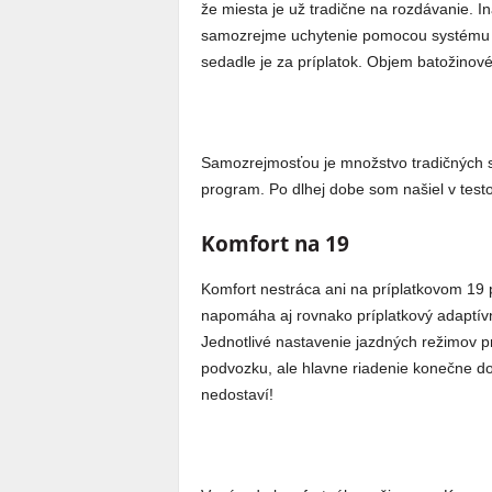
že miesta je už tradične na rozdávanie. I
samozrejme uchytenie pomocou systému 
sedadle je za príplatok. Objem batožinovéh
Samozrejmosťou je množstvo tradičných s
program. Po dlhej dobe som našiel v test
Komfort na 19
Komfort nestráca ani na príplatkovom 19
napomáha aj rovnako príplatkový adaptív
Jednotlivé nastavenie jazdných režimov 
podvozku, ale hlavne riadenie konečne do
nedostaví!