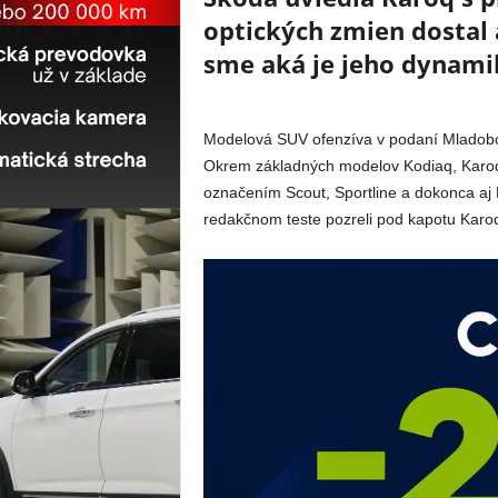
optických zmien dostal 
sme aká je jeho dynami
Modelová SUV ofenzíva v podaní Mladobol
Okrem základných modelov Kodiaq, Karoq a
označením Scout, Sportline a dokonca aj
redakčnom teste pozreli pod kapotu Karoq