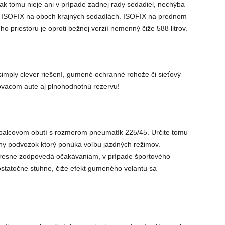
nak tomu nieje ani v prípade zadnej rady sedadiel, nechýba
ISOFIX na oboch krajných sedadlách. ISOFIX na prednom
o priestoru je oproti bežnej verzií nemenný čiže 588 litrov.
imply clever riešení, gumené ochranné rohože či sieťový
ovacom aute aj plnohodnotnú rezervu!
 palcovom obutí s rozmerom pneumatík 225/45. Určite tomu
ny podvozok ktorý ponúka voľbu jazdných režimov.
presne zodpovedá očakávaniam, v prípade športového
statočne stuhne, čiže efekt gumeného volantu sa