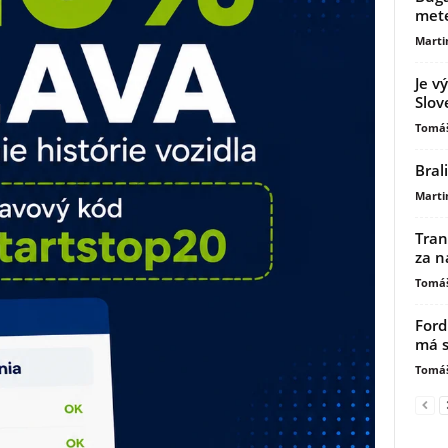
mete
Marti
Je v
Slov
Tomáš
Bral
Marti
Tran
za n
Tomáš
Ford
má s
Tomáš