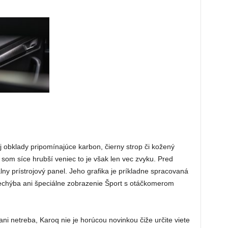
aj obklady pripomínajúce karbon, čierny strop či kožený
 som síce hrubší veniec to je však len vec zvyku. Pred
ny prístrojový panel. Jeho grafika je príkladne spracovaná
echýba ani špeciálne zobrazenie Šport s otáčkomerom
ani netreba, Karoq nie je horúcou novinkou čiže určite viete