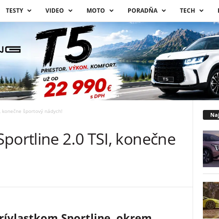
TESTY
VIDEO
MOTO
PORADŇA
TECH
I, konečne športový nádych!
Naj
portline 2.0 TSI, konečne
rívlastkom Sportline, okrem