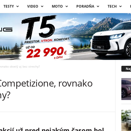
TESTY
VIDEO
MOTO
PORADŇA
TECH
vnako skvelý aj bez strechy?
Naj
Competizione, rovnako
hy?
akcií už pred nejakým časom bol,