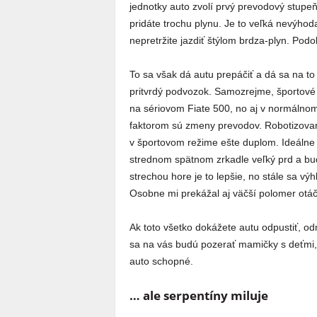
jednotky auto zvolí prvý prevodový stupeň
pridáte trochu plynu. Je to veľká nevýhod
nepretržite jazdiť štýlom brdza-plyn. Podo
To sa však dá autu prepáčiť a dá sa na to
pritvrdý podvozok. Samozrejme, športové
na sériovom Fiate 500, no aj v normálnom
faktorom sú zmeny prevodov. Robotizova
v športovom režime ešte duplom. Ideálne n
strednom spätnom zrkadle veľký prd a bud
strechou hore je to lepšie, no stále sa 
Osobne mi prekážal aj väčší polomer otáča
Ak toto všetko dokážete autu odpustiť,
sa na vás budú pozerať mamičky s deťmi, c
auto schopné.
… ale serpentíny miluje