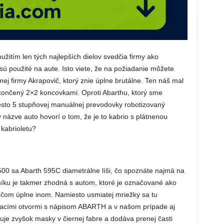
užitím len tých najlepších dielov svedčia firmy ako
sú použité na aute. Isto viete, že na požiadanie môžete
j firmy Akrapovič, ktorý znie úplne brutálne. Ten náš mal
akončený 2×2 koncovkami. Oproti Abarthu, ktorý sme
esto 5 stupňovej manuálnej prevodovky robotizovaný
názve auto hovorí o tom, že je to kabrio s plátnenou
kabrioletu?
00 sa Abarth 595C diametrálne líši, čo spoznáte najmä na
níku je takmer zhodná s autom, ktoré je označované ako
iečom úplne inom. Namiesto usmiatej mriežky sa tu
vacími otvormi s nápisom ABARTH a v našom prípade aj
e zvyšok masky v čiernej fabre a dodáva prenej časti