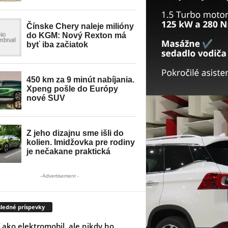
- Advertisement -
ledné príspevky
í ako elektromobil, ale nikdy ho