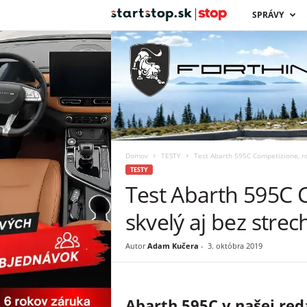
s
SPRÁVY
t
a
r
t
Domov
TESTY
Test Abarth 595C Competizione, ro
s
TESTY
Test Abarth 595C 
t
skvelý aj bez strec
o
Autor
Adam Kučera
-
3. októbra 2019
p
Abarth 595C v našej red