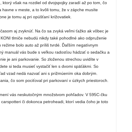
, ktorý však na rozdiel od dvojspojky zaradí až po tom, čo
a havne v meste, a to kvôli tomu, že v zápche musíte
bne je tomu aj pri opúšťaní križovatiek.
 časom aj zvyknúť. Na čo sa zvyká veľmi ťažko ak vôbec je
 KONI tlmiče nebudú nikdy také pohodlné ako odpruženie
 režime bolo auto až príliš tvrdé. Ďaľším negatívnym
ný manuál vás bude s veľkou radosťou hádzať o sedačku a
ie je ani parkovanie. So zloženou strechou uvidíte v
ete si teda musieť vystačiť len s dvomi späťákmi. So
výhľad vzad nedá nazvať ani s prižmúením oka dobrým.
nia, čo som pociťoval pri parkovaní v úzkych priestoroch.
 odmení vás neskutočným množstvom pohľadov. V 595C-čku
arspotteri či dokonca petroheadi, ktorí vedia čoho je toto