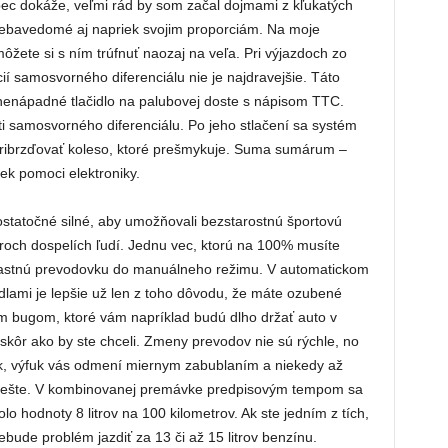
bec dokáže, veľmi rád by som začal dojmami z kľukatých
 sebavedomé aj napriek svojim proporciám. Na moje
ôžete si s ním trúfnuť naozaj na veľa. Pri výjazdoch zo
cií samosvorného diferenciálu nie je najdravejšie. Táto
 nenápadné tlačidlo na palubovej doste s nápisom TTC.
ti samosvorného diferenciálu. Po jeho stlačení sa systém
 pribrzďovať koleso, ktoré prešmykuje. Suma sumárum –
ek pomoci elektroniky.
statočné silné, aby umožňovali bezstarostnú športovú
troch dospelích ľudí. Jednu vec, ktorú na 100% musíte
nešťastnú prevodovku do manuálneho režimu. V automatickom
dlami je lepšie už len z toho dôvodu, že máte ozubené
m bugom, ktoré vám napríklad budú dlho držať auto v
kôr ako by ste chceli. Zmeny prevodov nie sú rýchle, no
čok, výfuk vás odmení miernym zabublaním a niekedy až
riešte. V kombinovanej premávke predpisovým tempom sa
o hodnoty 8 litrov na 100 kilometrov. Ak ste jedním z tích,
nebude problém jazdiť za 13 či až 15 litrov benzínu.