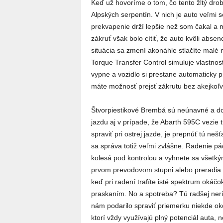
Keď už hovoríme o tom, čo tento žltý dro
Alpských serpentín. V nich je auto veľmi
prekvapenie drží lepšie než som čakal a m
zákruť však bolo cítiť, že auto kvôli absen
situácia sa zmení akonáhle stlačíte malé
Torque Transfer Control simuluje vlastnos
vypne a vozidlo si prestane automaticky
máte možnosť prejsť zákrutu bez akejkoľv
Štvorpiestikové Brembá sú neúnavné a do
jazdu aj v prípade, že Abarth 595C vezie 
spraviť pri ostrej jazde, je prepnúť tú 
sa správa totiž veľmi zvlášne. Radenie pá
kolesá pod kontrolou a vyhnete sa všetký
prvom prevodovom stupni alebo preradia s
keď pri radení trafíte isté spektrum oká
praskaním. No a spotreba? Tú radšej ne
nám podarilo spraviť priemerku niekde okol
ktorí vždy využívajú plný potenciál auta, 