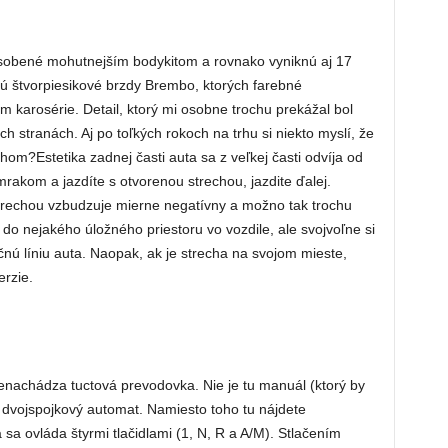
ôsobené mohutnejším bodykitom a rovnako vyniknú aj 17
ajú štvorpiesikové brzdy Brembo, ktorých farebné
om karosérie. Detail, ktorý mi osobne trochu prekážal bol
stranách. Aj po toľkých rokoch na trhu si niekto myslí, že
hom?Estetika zadnej časti auta sa z veľkej časti odvíja od
mrakom a jazdíte s otvorenou strechou, jazdite ďalej.
trechou vzbudzuje mierne negatívny a možno tak trochu
í do nejakého úložného priestoru vo vozdile, ale svojvoľne si
nú líniu auta. Naopak, ak je strecha na svojom mieste,
erzie.
nenachádza tuctová prevodovka. Nie je tu manuál (ktorý by
ni dvojspojkový automat. Namiesto toho tu nájdete
a ovláda štyrmi tlačidlami (1, N, R a A/M). Stlačením