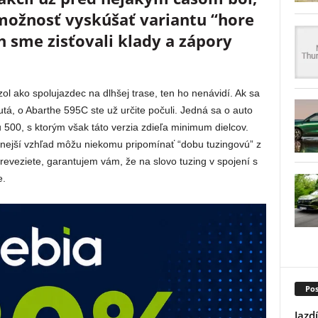
možnosť vyskúšať variantu “hore
h sme zisťovali klady a zápory
ezol ako spolujazdec na dlhšej trase, ten ho nenávidí. Ak sa
utá, o Abarthe 595C ste už určite počuli. Jedná sa o auto
500, s ktorým však táto verzia zdieľa minimum dielcov.
vnejší vzhľad môžu niekomu pripomínať “dobu tuzingovú” z
preveziete, garantujem vám, že na slovo tuzing v spojení s
e.
Pos
Jazd