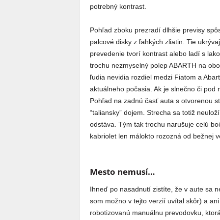
potrebný kontrast.
Pohľad zboku prezradí dlhšie previsy sp
palcové disky z ľahkých zliatin. Tie ukrýv
prevedenie tvorí kontrast alebo ladí s lak
trochu nezmyselný polep ABARTH na oboch 
ľudia nevidia rozdiel medzi Fiatom a Abart
aktuálneho počasia. Ak je slnečno či pod 
Pohľad na zadnú časť auta s otvorenou s
“taliansky” dojem. Strecha sa totiž neulož
odstáva. Tým tak trochu narušuje celú boč
kabriolet len málokto rozozná od bežnej v
Mesto nemusí…
Ihneď po nasadnutí zistíte, že v aute sa 
som možno v tejto verzií uvítal skôr) a a
robotizovanú manuálnu prevodovku, ktorá s