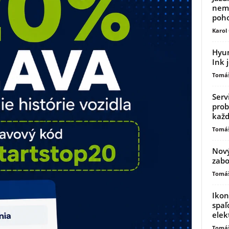
nemu
poh
Karol
Hyun
Ink 
Tomáš
Serv
prob
kaž
Tomáš
Nový
zabo
Tomáš
Ikon
spaľ
elek
Tomáš