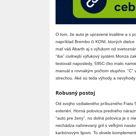
O tom, že auto je upravené kvalitne a s po
napríklad Brembo či KONI, ktorých dielce 
mať váš Abarth aj s výfukom od svetoznáme
“iba” civilnejší výfukový systém Monza z
testovali naposledy, 595C-čko malo nami
manuál s rovnakým počtom stupňov. “C” v 
strechou. Aké sú teda výhody a nevýhody 
Robusný postoj
Od svojho vzdialeného príbuzného Fiatu 5
exteriéri. Horná polovica predného náraz
“auto pre ženy”, no dolná polovica je o n
nechádza nahnevaný gril s veľkými nasá
karbónovým lipom. To skvele komplementuj