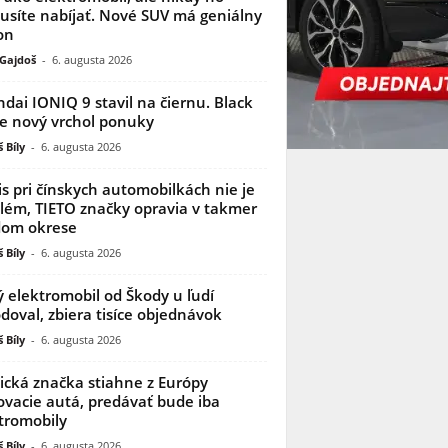
síte nabíjať. Nové SUV má geniálny
on
 Gajdoš
-
6. augusta 2026
dai IONIQ 9 stavil na čiernu. Black
je nový vrchol ponuky
 Bíly
-
6. augusta 2026
is pri čínskych automobilkách nie je
lém, TIETO značky opravia v takmer
dom okrese
 Bíly
-
6. augusta 2026
 elektromobil od Škody u ľudí
doval, zbiera tisíce objednávok
 Bíly
-
6. augusta 2026
ická značka stiahne z Európy
ovacie autá, predávať bude iba
tromobily
 Bíly
-
6. augusta 2026