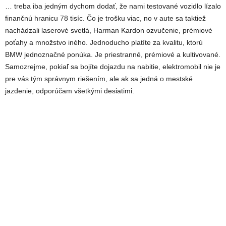
… treba iba jedným dychom dodať, že nami testované vozidlo lízalo
finančnú hranicu 78 tisíc. Čo je trošku viac, no v aute sa taktiež
nachádzali laserové svetlá, Harman Kardon ozvučenie, prémiové
poťahy a množstvo iného. Jednoducho platíte za kvalitu, ktorú
BMW jednoznačné ponúka. Je priestranné, prémiové a kultivované.
Samozrejme, pokiaľ sa bojíte dojazdu na nabitie, elektromobil nie je
pre vás tým správnym riešením, ale ak sa jedná o mestské
jazdenie, odporúčam všetkými desiatimi.