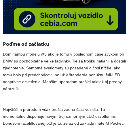
Poďme od začiatku
Dominantou modelu iX3 ako je tomu v poslednom čase zvykom pri
BMW sú pochopiteľne veľké ľadvinky. Tie sa trošku natiahli a dostali
zjednotenie. Samotné svetlomety sú posadené o čosi nižšie, ako
tomu bolo pri predchodcovi, no už v štandarde ponúknu full-LED
adaptívne osvetlenie. Menším upgradom prešiel taktiež aj predný
nárazník.
Najväčším prerodom však prešla zadná časť vozidla. Tá
momentálne disponuje novým trojrozmerným LED osvetlením.
Bonusom faceliftovanej iX3 je to, že už od základu máte M Packet,