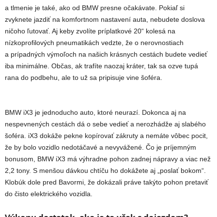
a tlmenie je také, ako od BMW presne očakávate. Pokiaľ si
zvyknete jazdiť na komfortnom nastavení auta, nebudete doslova
ničoho ľutovať. Aj keby zvolíte príplatkové 20“ kolesá na
nízkoprofilových pneumatikách vedzte, že o nerovnostiach
a prípadných výmoľoch na našich krásnych cestách budete vedieť
iba minimálne. Občas, ak trafíte naozaj kráter, tak sa ozve tupá
rana do podbehu, ale to už sa pripisuje vine šoféra.
BMW iX3 je jednoducho auto, ktoré neurazí. Dokonca aj na
nespevnených cestách dá o sebe vedieť a nerozhádže aj slabého
šoféra. iX3 dokáže pekne kopírovať zákruty a nemáte vôbec pocit,
že by bolo vozidlo nedotáčavé a nevyvážené. Čo je príjemným
bonusom, BMW iX3 má výhradne pohon zadnej nápravy a viac než
2,2 tony. S menšou dávkou chtíču ho dokážete aj „poslať bokom“.
Klobúk dole pred Bavormi, že dokázali práve takýto pohon pretaviť
do čisto elektrického vozidla.