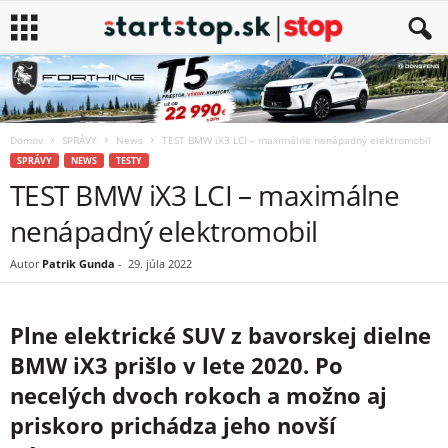
Domov
SPRÁVY
News
TEST BMW iX3 LCI – maximálne nenápadný elektromobil
SPRÁVY
NEWS
TESTY
TEST BMW iX3 LCI – maximálne
nenápadný elektromobil
Autor
Patrik Gunda
-
29. júla 2022
Plne elektrické SUV z bavorskej dielne
BMW iX3 prišlo v lete 2020. Po
necelých dvoch rokoch a možno aj
priskoro prichádza jeho novší