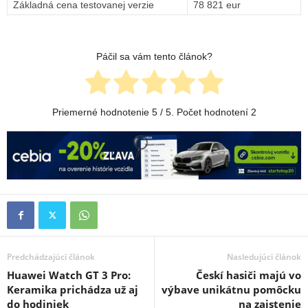
Základná cena testovanej verzie
78 821 eur
Páčil sa vám tento článok?
Priemerné hodnotenie
5
/ 5. Počet hodnotení
2
Predchádzajúci článok
Nasledujúci článok
Huawei Watch GT 3 Pro:
Českí hasiči majú vo
Keramika prichádza už aj
výbave unikátnu pomôcku
do hodiniek
na zaistenie