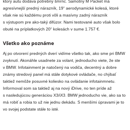
ktorý autu dodáva potrebný šmrnc. Samotný M Packet má
agresívnejší predný nárazník, 19“ aerodynamické kolesá, ktoré
však nie sú každému proti vôli a masívny zadný nárazník
s výstupom pre ako-taký difúzor. Nami testované auto však bolo
obuté na príplatkových 20“ kolesách v sume 1.757 €.
Všetko ako poznáme
Aj po otvorení predných dverí vidíme všetko tak, ako sme pri BMW
zvyknutí. Akonáhle usadnete za volant, jednoducho viete, že ste
v BMW. Infotainment je natočený na vodiča, decentný a dobre
známy stredový panel má stále dotykové ovládače, no chýbať
taktiež nemôže posuvné koliesko na ovládanie infotainmnetu.
Informoval som sa taktiež aj na nový iDrive, no ten príde až
s nasledujúcou generáciou X3/iX3. BMW jednoducho vie, ako sa to
má robiť a robia to už nie jednu dekádu. S menšími úpravami je to
vo svojej podstate stále to isté.