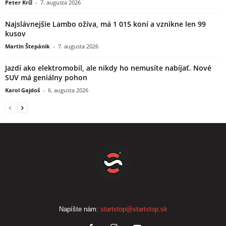
Peter Kríž
-
7. augusta 2026
Najslávnejšie Lambo ožíva, má 1 015 koní a vznikne len 99
kusov
Martin Štepánik
-
7. augusta 2026
Jazdí ako elektromobil, ale nikdy ho nemusíte nabíjať. Nové
SUV má geniálny pohon
Karol Gajdoš
-
6. augusta 2026
Napíšte nám:
startstop@startstop.sk