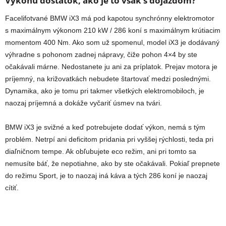
Výkonu dostatok, ako je to však s dojazdom?
Facelifotvané BMW iX3 má pod kapotou synchrónny elektromotor
s maximálnym výkonom 210 kW / 286 koní s maximálnym krútiacim
momentom 400 Nm. Ako som už spomenul, model iX3 je dodávaný
výhradne s pohonom zadnej nápravy, čiže pohon 4×4 by ste
očakávali márne. Nedostanete ju ani za príplatok. Prejav motora je
príjemný, na križovatkách nebudete štartovať medzi poslednými.
Dynamika, ako je tomu pri takmer všetkých elektromobiloch, je
naozaj príjemná a dokáže vyčariť úsmev na tvári.
BMW iX3 je svižné a keď potrebujete dodať výkon, nemá s tým
problém. Netrpí ani deficitom pridania pri vyššej rýchlosti, teda pri
diaľničnom tempe. Ak obľubujete eco režim, ani pri tomto sa
nemusíte báť, že nepotiahne, ako by ste očakávali. Pokiaľ prepnete
do režimu Sport, je to naozaj iná káva a tých 286 koní je naozaj
cítiť.