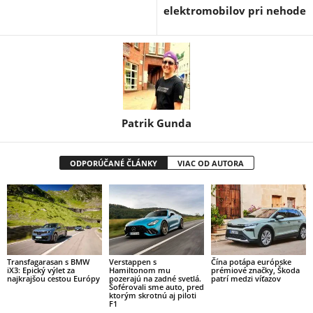
elektromobilov pri nehode
Patrik Gunda
ODPORÚČANÉ ČLÁNKY
VIAC OD AUTORA
Transfagarasan s BMW
Verstappen s
Čína potápa európske
iX3: Epický výlet za
Hamiltonom mu
prémiové značky, Škoda
najkrajšou cestou Európy
pozerajú na zadné svetlá.
patrí medzi víťazov
Šoférovali sme auto, pred
ktorým skrotnú aj piloti
F1