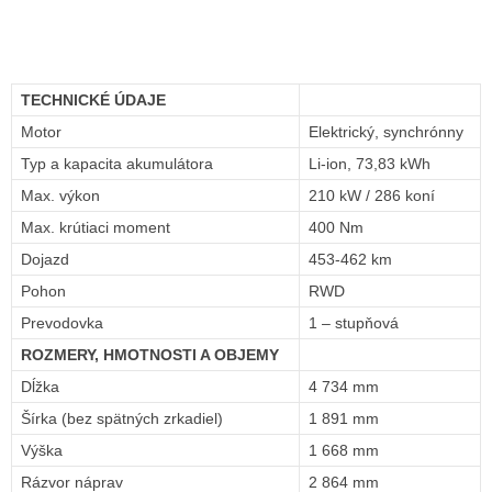
TECHNICKÉ ÚDAJE
Motor
Elektrický, synchrónny
Typ a kapacita akumulátora
Li-ion, 73,83 kWh
Max. výkon
210 kW / 286 koní
Max. krútiaci moment
400 Nm
Dojazd
453-462 km
Pohon
RWD
Prevodovka
1 – stupňová
ROZMERY, HMOTNOSTI A OBJEMY
Dĺžka
4 734 mm
Šírka (bez spätných zrkadiel)
1 891 mm
Výška
1 668 mm
Rázvor náprav
2 864 mm