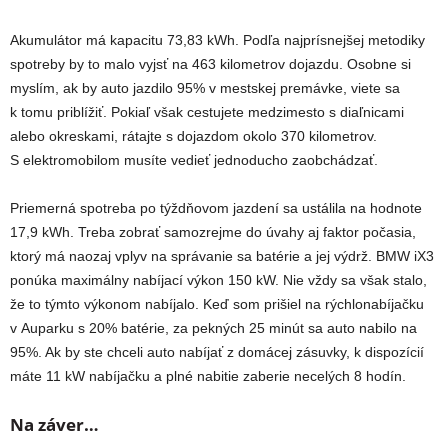
Akumulátor má kapacitu 73,83 kWh. Podľa najprísnejšej metodiky
spotreby by to malo vyjsť na 463 kilometrov dojazdu. Osobne si
myslím, ak by auto jazdilo 95% v mestskej premávke, viete sa
k tomu priblížiť. Pokiaľ však cestujete medzimesto s diaľnicami
alebo okreskami, rátajte s dojazdom okolo 370 kilometrov.
S elektromobilom musíte vedieť jednoducho zaobchádzať.
Priemerná spotreba po týždňovom jazdení sa ustálila na hodnote
17,9 kWh. Treba zobrať samozrejme do úvahy aj faktor počasia,
ktorý má naozaj vplyv na správanie sa batérie a jej výdrž. BMW iX3
ponúka maximálny nabíjací výkon 150 kW. Nie vždy sa však stalo,
že to týmto výkonom nabíjalo. Keď som prišiel na rýchlonabíjačku
v Auparku s 20% batérie, za pekných 25 minút sa auto nabilo na
95%. Ak by ste chceli auto nabíjať z domácej zásuvky, k dispozícií
máte 11 kW nabíjačku a plné nabitie zaberie necelých 8 hodín.
Na záver…