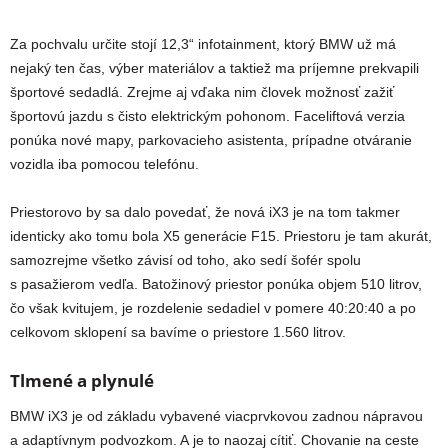
Za pochvalu určite stojí 12,3“ infotainment, ktorý BMW už má
nejaký ten čas, výber materiálov a taktiež ma príjemne prekvapili
športové sedadlá. Zrejme aj vďaka nim človek možnosť zažiť
športovú jazdu s čisto elektrickým pohonom. Faceliftová verzia
ponúka nové mapy, parkovacieho asistenta, prípadne otváranie
vozidla iba pomocou telefónu.
Priestorovo by sa dalo povedať, že nová iX3 je na tom takmer
identicky ako tomu bola X5 generácie F15. Priestoru je tam akurát,
samozrejme všetko závisí od toho, ako sedí šofér spolu
s pasažierom vedľa. Batožinový priestor ponúka objem 510 litrov,
čo však kvitujem, je rozdelenie sedadiel v pomere 40:20:40 a po
celkovom sklopení sa bavíme o priestore 1.560 litrov.
Tlmené a plynulé
BMW iX3 je od základu vybavené viacprvkovou zadnou nápravou
a adaptívnym podvozkom. A je to naozaj cítiť. Chovanie na ceste