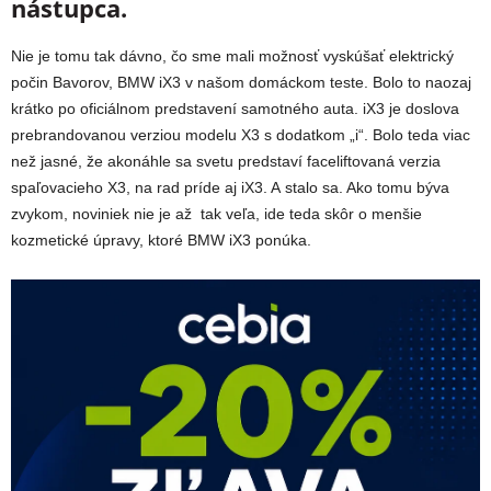
nástupca.
Nie je tomu tak dávno, čo sme mali možnosť vyskúšať elektrický
počin Bavorov, BMW iX3 v našom domáckom teste. Bolo to naozaj
krátko po oficiálnom predstavení samotného auta. iX3 je doslova
prebrandovanou verziou modelu X3 s dodatkom „i“. Bolo teda viac
než jasné, že akonáhle sa svetu predstaví faceliftovaná verzia
spaľovacieho X3, na rad príde aj iX3. A stalo sa. Ako tomu býva
zvykom, noviniek nie je až tak veľa, ide teda skôr o menšie
kozmetické úpravy, ktoré BMW iX3 ponúka.