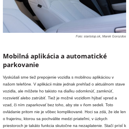
Foto: startstop.sk, Marek Gorozdos
Mobilná aplikácia a automatické
parkovanie
Vyskúšali sme tiež prepojenie vozidla s mobilnou aplikáciou v
našom telefóne. V aplikácii máte jednak prehľad o aktuálnom stave
vozidla, ale môžete ho takisto na diaľku odomknúť, zamknúť,
rozsvietiť alebo zatrúbiť. Tiež je možné vozidlom hýbať vpred a
vzad, či ním zaparkovať bez toho, aby ste v ňom sedeli. Toto
ovládanie pritom nie je vôbec komplikované. Hoci sa zdá, že ide len
o frajerinu, ktorou sa pochválite medzi priateľmi, v úzkych
priestoroch je takáto funkcia skutočne na nezaplatenie. Stačí prísť k