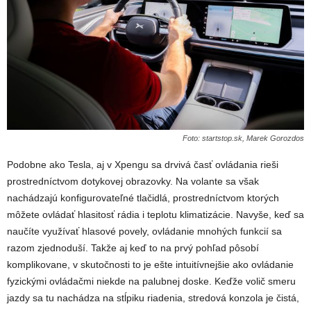
Foto: startstop.sk, Marek Gorozdos
Podobne ako Tesla, aj v Xpengu sa drvivá časť ovládania rieši
prostredníctvom dotykovej obrazovky. Na volante sa však
nachádzajú konfigurovateľné tlačidlá, prostredníctvom ktorých
môžete ovládať hlasitosť rádia i teplotu klimatizácie. Navyše, keď sa
naučíte využívať hlasové povely, ovládanie mnohých funkcií sa
razom zjednoduší. Takže aj keď to na prvý pohľad pôsobí
komplikovane, v skutočnosti to je ešte intuitívnejšie ako ovládanie
fyzickými ovládačmi niekde na palubnej doske. Keďže volič smeru
jazdy sa tu nachádza na stĺpiku riadenia, stredová konzola je čistá,