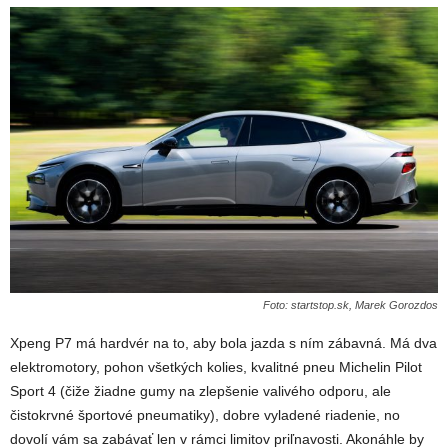
Foto: startstop.sk, Marek Gorozdos
Xpeng P7 má hardvér na to, aby bola jazda s ním zábavná. Má dva
elektromotory, pohon všetkých kolies, kvalitné pneu Michelin Pilot
Sport 4 (čiže žiadne gumy na zlepšenie valivého odporu, ale
čistokrvné športové pneumatiky), dobre vyladené riadenie, no
dovolí vám sa zabávať len v rámci limitov priľnavosti. Akonáhle by