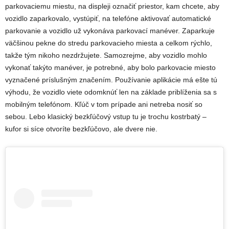
parkovaciemu miestu, na displeji označiť priestor, kam chcete, aby
vozidlo zaparkovalo, vystúpiť, na telefóne aktivovať automatické
parkovanie a vozidlo už vykonáva parkovací manéver. Zaparkuje
väčšinou pekne do stredu parkovacieho miesta a celkom rýchlo,
takže tým nikoho nezdržujete. Samozrejme, aby vozidlo mohlo
vykonať takýto manéver, je potrebné, aby bolo parkovacie miesto
vyznačené príslušným značením. Používanie aplikácie má ešte tú
výhodu, že vozidlo viete odomknúť len na základe priblíženia sa s
mobilným telefónom. Kľúč v tom prípade ani netreba nosiť so
sebou. Lebo klasický bezkľúčový vstup tu je trochu kostrbatý –
kufor si síce otvoríte bezkľúčovo, ale dvere nie.