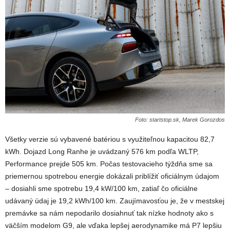
Foto: startstop.sk, Marek Gorozdos
Všetky verzie sú vybavené batériou s využiteľnou kapacitou 82,7
kWh. Dojazd Long Ranhe je uvádzaný 576 km podľa WLTP,
Performance prejde 505 km. Počas testovacieho týždňa sme sa
priemernou spotrebou energie dokázali priblížiť oficiálnym údajom
– dosiahli sme spotrebu 19,4 kW/100 km, zatiaľ čo oficiálne
udávaný údaj je 19,2 kWh/100 km. Zaujímavosťou je, že v mestskej
premávke sa nám nepodarilo dosiahnuť tak nízke hodnoty ako s
väčším modelom G9, ale vďaka lepšej aerodynamike má P7 lepšiu