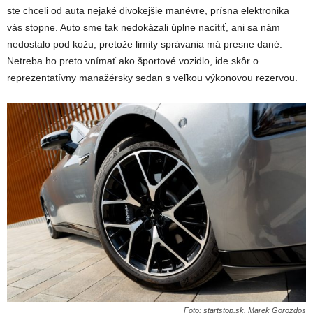
ste chceli od auta nejaké divokejšie manévre, prísna elektronika
vás stopne. Auto sme tak nedokázali úplne nacítiť, ani sa nám
nedostalo pod kožu, pretože limity správania má presne dané.
Netreba ho preto vnímať ako športové vozidlo, ide skôr o
reprezentatívny manažérsky sedan s veľkou výkonovou rezervou.
Foto: startstop.sk, Marek Gorozdos