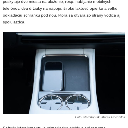
poskytuje dve miesta na uloženie, resp. nabíjanie mobilných
telefónov, dva držiaky na nápoje, širokú lakťovú opierku a veľkú
odkladaciu schránku pod ňou, ktorá sa otvára zo strany vodiča aj
spolujazdca.
Foto: startstop.sk, Marek Gorozdos