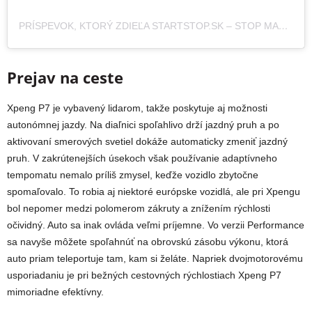
PRÍSPEVOK, KTORÝ ZDIEĽA STARTSTOP.SK – STOP MAGAZÍN (@STARTSTOPSK)
Prejav na ceste
Xpeng P7 je vybavený lidarom, takže poskytuje aj možnosti
autonómnej jazdy. Na diaľnici spoľahlivo drží jazdný pruh a po
aktivovaní smerových svetiel dokáže automaticky zmeniť jazdný
pruh. V zakrútenejších úsekoch však používanie adaptívneho
tempomatu nemalo príliš zmysel, keďže vozidlo zbytočne
spomaľovalo. To robia aj niektoré európske vozidlá, ale pri Xpengu
bol nepomer medzi polomerom zákruty a znížením rýchlosti
očividný. Auto sa inak ovláda veľmi príjemne. Vo verzii Performance
sa navyše môžete spoľahnúť na obrovskú zásobu výkonu, ktorá
auto priam teleportuje tam, kam si želáte. Napriek dvojmotorovému
usporiadaniu je pri bežných cestovných rýchlostiach Xpeng P7
mimoriadne efektívny.