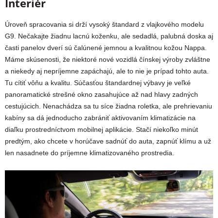
Interiér
Úroveň spracovania si drží vysoký štandard z vlajkového modelu
G9. Nečakajte žiadnu lacnú koženku, ale sedadlá, palubná doska aj
časti panelov dverí sú čalúnené jemnou a kvalitnou kožou Nappa.
Máme skúsenosti, že niektoré nové vozidlá čínskej výroby zvláštne
a niekedy aj nepríjemne zapáchajú, ale to nie je prípad tohto auta.
Tu cítiť vôňu a kvalitu. Súčasťou štandardnej výbavy je veľké
panoramatické strešné okno zasahujúce až nad hlavy zadných
cestujúcich. Nenachádza sa tu síce žiadna roletka, ale prehrievaniu
kabíny sa dá jednoducho zabrániť aktivovaním klimatizácie na
diaľku prostredníctvom mobilnej aplikácie. Stačí niekoľko minút
predtým, ako chcete v horúčave sadnúť do auta, zapnúť klímu a už
len nasadnete do príjemne klimatizovaného prostredia.