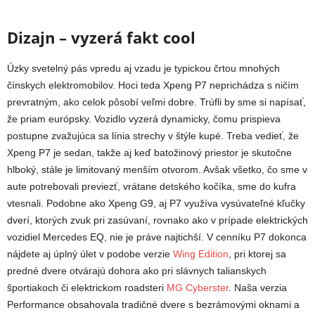
Dizajn – vyzerá fakt cool
Úzky svetelný pás vpredu aj vzadu je typickou črtou mnohých
čínskych elektromobilov. Hoci teda Xpeng P7 neprichádza s ničím
prevratným, ako celok pôsobí veľmi dobre. Trúfli by sme si napísať,
že priam európsky. Vozidlo vyzerá dynamicky, čomu prispieva
postupne zvažujúca sa línia strechy v štýle kupé. Treba vedieť, že
Xpeng P7 je sedan, takže aj keď batožinový priestor je skutočne
hlboký, stále je limitovaný menším otvorom. Avšak všetko, čo sme v
aute potrebovali previezť, vrátane detského kočíka, sme do kufra
vtesnali. Podobne ako Xpeng G9, aj P7 využíva vysúvateľné kľučky
dverí, ktorých zvuk pri zasúvaní, rovnako ako v prípade elektrických
vozidiel Mercedes EQ, nie je práve najtichší. V cenníku P7 dokonca
nájdete aj úplný úlet v podobe verzie
Wing Edition
, pri ktorej sa
predné dvere otvárajú dohora ako pri slávnych talianskych
športiakoch či elektrickom roadsteri
MG Cyberster
. Naša verzia
Performance obsahovala tradičné dvere s bezrámovými oknami a