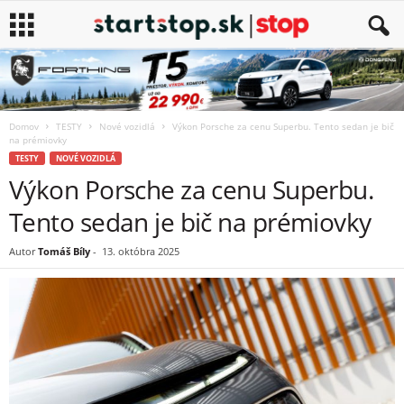
Domov
TESTY
Nové vozidlá
Výkon Porsche za cenu Superbu. Tento sedan je bič
na prémiovky
TESTY
NOVÉ VOZIDLÁ
Výkon Porsche za cenu Superbu.
Tento sedan je bič na prémiovky
Autor
Tomáš Bíly
-
13. októbra 2025