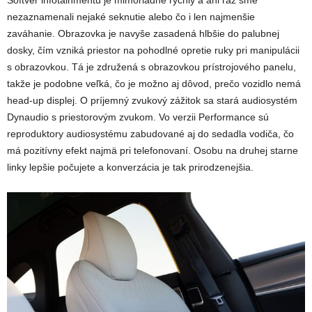
Softvér infotainmentu je mimoriadne rýchly a ani raz sme
nezaznamenali nejaké seknutie alebo čo i len najmenšie
zaváhanie. Obrazovka je navyše zasadená hlbšie do palubnej
dosky, čím vzniká priestor na pohodlné opretie ruky pri manipulácii
s obrazovkou. Tá je združená s obrazovkou prístrojového panelu,
takže je podobne veľká, čo je možno aj dôvod, prečo vozidlo nemá
head-up displej. O príjemný zvukový zážitok sa stará audiosystém
Dynaudio s priestorovým zvukom. Vo verzii Performance sú
reproduktory audiosystému zabudované aj do sedadla vodiča, čo
má pozitívny efekt najmä pri telefonovaní. Osobu na druhej starne
linky lepšie počujete a konverzácia je tak prirodzenejšia.