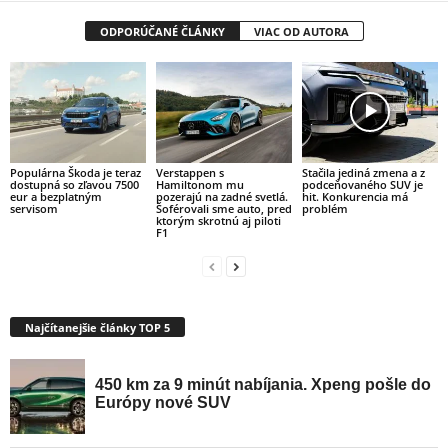
ODPORÚČANÉ ČLÁNKY
VIAC OD AUTORA
Populárna Škoda je teraz
Verstappen s
Stačila jediná zmena a z
dostupná so zľavou 7500
Hamiltonom mu
podceňovaného SUV je
eur a bezplatným
pozerajú na zadné svetlá.
hit. Konkurencia má
servisom
Šoférovali sme auto, pred
problém
ktorým skrotnú aj piloti
F1
Najčítanejšie články TOP 5