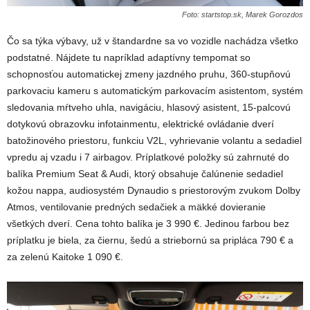
Foto: startstop.sk, Marek Gorozdos
Čo sa týka výbavy, už v štandardne sa vo vozidle nachádza všetko
podstatné. Nájdete tu napríklad adaptívny tempomat so
schopnosťou automatickej zmeny jazdného pruhu, 360-stupňovú
parkovaciu kameru s automatickým parkovacím asistentom, systém
sledovania mŕtveho uhla, navigáciu, hlasový asistent, 15-palcovú
dotykovú obrazovku infotainmentu, elektrické ovládanie dverí
batožinového priestoru, funkciu V2L, vyhrievanie volantu a sedadiel
vpredu aj vzadu i 7 airbagov. Príplatkové položky sú zahrnuté do
balíka Premium Seat & Audi, ktorý obsahuje čalúnenie sedadiel
kožou nappa, audiosystém Dynaudio s priestorovým zvukom Dolby
Atmos, ventilovanie predných sedačiek a mäkké dovieranie
všetkých dverí. Cena tohto balíka je 3 990 €. Jedinou farbou bez
príplatku je biela, za čiernu, šedú a striebornú sa pripláca 790 € a
za zelenú Kaitoke 1 090 €.