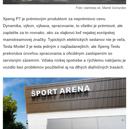
Foto: startstop.sk, Marek Gorozdos
Xpeng P7 je prémiovým produktom za neprémiovú cenu.
Dynamika, výkon, výbava, spracovanie, to všetko je prémiové, ale
zaplatíte za to rovnako, ako za vlajkovú loď nejakej európskej
mainstreamovej značky. Typických elektrických sedanov nie je veľa,
Tesla Model 3 je teda jedným z najžiadanejších, ale Xpeng Teslu
prekonáva úrovňou spracovania a oficiálnym zastúpením so
servisným zázemím. Vďaka nízkej spotrebe a rýchlemu nabíjaniu je
vozidlo bez problémov použiteľné aj na dlhých diaľničných trasách.