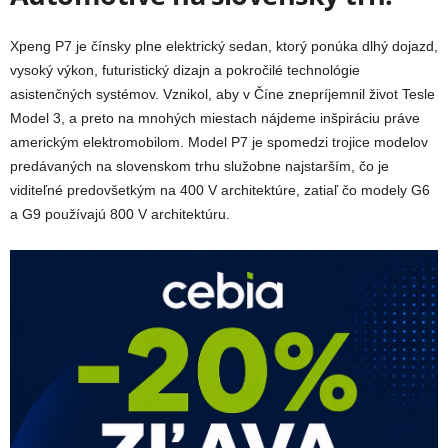
Xpeng P7 je čínsky plne elektrický sedan, ktorý ponúka dlhý dojazd,
vysoký výkon, futuristický dizajn a pokročilé technológie
asistenčných systémov. Vznikol, aby v Číne znepríjemnil život Tesle
Model 3, a preto na mnohých miestach nájdeme inšpiráciu práve
americkým elektromobilom. Model P7 je spomedzi trojice modelov
predávaných na slovenskom trhu služobne najstarším, čo je
viditeľné predovšetkým na 400 V architektúre, zatiaľ čo modely G6
a G9 používajú 800 V architektúru.