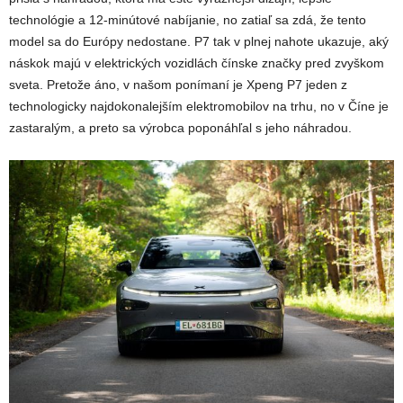
technológie a 12-minútové nabíjanie, no zatiaľ sa zdá, že tento
model sa do Európy nedostane. P7 tak v plnej nahote ukazuje, aký
náskok majú v elektrických vozidlách čínske značky pred zvyškom
sveta. Pretože áno, v našom ponímaní je Xpeng P7 jeden z
technologicky najdokonalejším elektromobilov na trhu, no v Číne je
zastaralým, a preto sa výrobca poponáhľal s jeho náhradou.