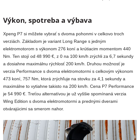
Výkon, spotreba a výbava
Xpeng P7 si môžete vybrať s dvoma pohonmi v celkovo troch
verziách. Základom je variant Long Range s jedným
elektromotorom s výkonom 276 koní a krútiacim momentom 440
Nm. Ten stojí od 48 990 €, z 0 na 100 km/h zrýchli za 6,7 sekundy
a dosiahne maximálnu rýchlosť 200 km/h. Druhou možnosť je
verzia Performance s dvoma elektromotormi s celkovým výkonom
473 koní, 757 Nm, ktorá zrýchľuje na stovku za 4,1 sekundy a
maximálne to vytiahne takisto na 200 km/h. Cena P7 Performance
je 54 990 €. Treťou alternatívou je už vyššie spomínaná verzia
Wing Edition s dvoma elektromotormi a prednými dverami
otvárajúcimi sa smerom nahor.